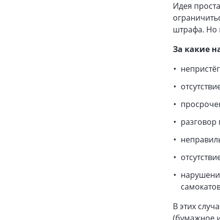
Идея проста
ограничить
штрафа. Но 
За какие 
непристёг
отсутстви
просроче
разговор 
неправиль
отсутстви
нарушени
самокатов
В этих случ
(бумажное и