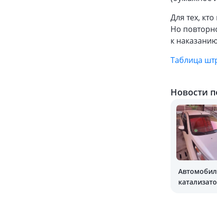
Для тех, кт
Но повторно
к наказанию
Таблица шт
Новости п
Автомобил
катализат
получить 
экостикер