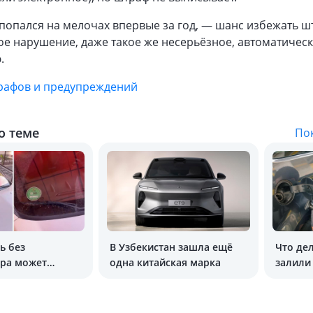
о попался на мелочах впервые за год, — шанс избежать ш
е нарушение, даже такое же несерьёзное, автоматичес
.
рафов и предупреждений
о теме
Пок
ь без
В Узбекистан зашла ещё
Что дел
ора может
одна китайская марка
залили
зелёный
бензин