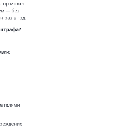
ктор может
ем — без
 раз в год.
 штрафа?
овки;
вателями
преждение