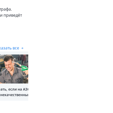
трафа.
ки приведёт
азать все
Показать все
ать, если на АЗС
 некачественный