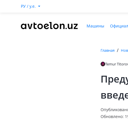
РУ / y.e.
Машины
Официал
/
Главная
Нов
Temur Titoro
Пред
введ
Опубликовано
Обновлено: 1