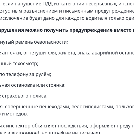
: если нарушение ПДД из категории несерьёзных, инспе
ся устным разъяснением и письменным предупреждени
исключение будет дано для каждого водителя только один
нарушения можно получить предупреждение вместо
нутый ремень безопасности;
е аптечки, огнетушителя, жилета, знака аварийной остан
нный техосмотр;
по телефону за рулём;
ная остановка или стоянка;
е страхового полиса;
я, совершённые пешеходами, велосипедистами, пользо
 и мопедов.
аях инспектор объясняет последствия, оформляет преду
ли электронное), но штраф не выписывает.