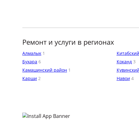
Ремонт и услуги в регионах
Алмалык
1
Китабский
Бухара
6
Коканд
3
Камашинский район
1
Кувински
Карши
2
Навои
4