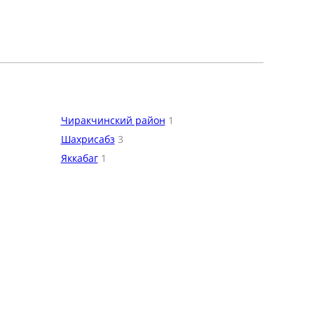
Чиракчинский район
1
Шахрисабз
3
Яккабаг
1