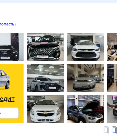
попасть?
редит
я