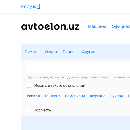
РУ / у.е.
Машины
Официал
Ремонт
Услуги
Тюнинг
Другое
Здесь пишут, что хотят. Даже номер телефона, если ищут с
Искать в тексте объявлений
Регион
Ташкент
Самарканд
Фергана
Бухара
Торг есть