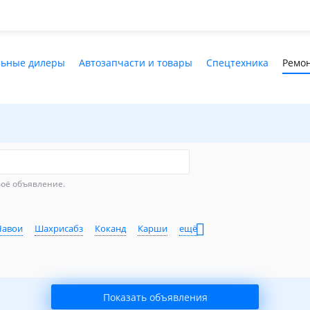
ьные дилеры
Автозапчасти и товары
Спецтехника
Ремон
воё объявление.
Навои
Шахрисабз
Коканд
Карши
ещё
Показать объявления