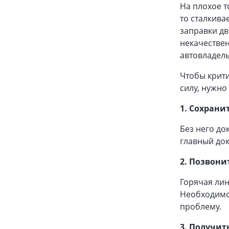
На плохое т
то сталкива
заправки дв
некачествен
автовладел
Чтобы крит
силу, нужно
1. Сохрани
Без него до
главный док
2. Позвони
Горячая лин
Необходимо 
проблему.
3. Получит