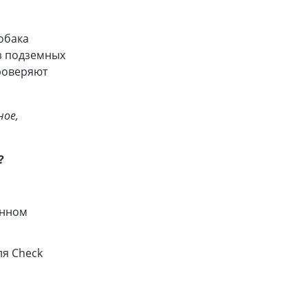
обака
из подземных
роверяют
ное,
?
ённом
ля Check