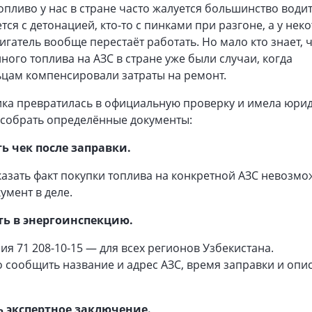
опливо у нас в стране часто жалуется большинство водит
ется с детонацией, кто-то с пинками при разгоне, а у нек
игатель вообще перестаёт работать. Но мало кто знает, ч
ного топлива на АЗС в стране уже были случаи, когда
ьцам компенсировали затраты на ремонт.
ика превратилась в официальную проверку и имела юри
 собрать определённые документы:
ть чек после заправки.
казать факт покупки топлива на конкретной АЗС невозмо
умент в деле.
ть в энергоинспекцию.
ия 71 208-10-15 — для всех регионов Узбекистана.
сообщить название и адрес АЗС, время заправки и опи
ь экспертное заключение.