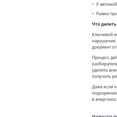
У автомоб
Рывки при
Что делать
Ключевой мо
нарушение, 
документ от
Процесс дей
разбиратель
уделить вни
получить ре
Даже если н
подозрение,
в энергоинс
Новости п