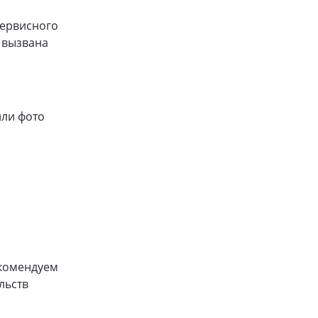
сервисного
 вызвана
или фото
екомендуем
льств