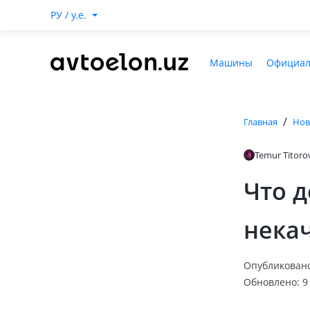
РУ / y.e.
Машины
Официал
/
Главная
Нов
Temur Titoro
Что д
нека
Опубликовано
Обновлено: 9 