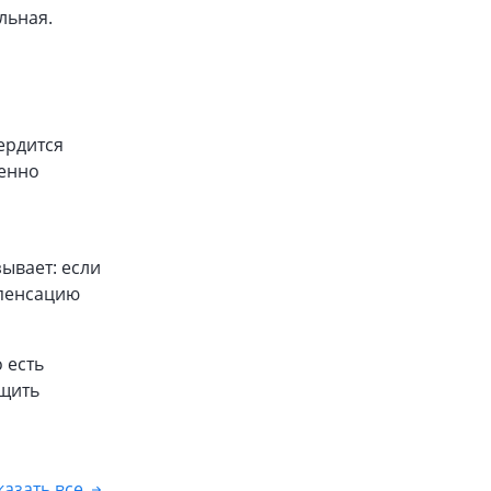
льная.
ердится
менно
ывает: если
мпенсацию
 есть
бщить
азать все