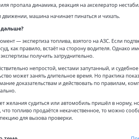
иля пропала динамика, реакция на акселератор нестаби
 движении, машина начинает пинаться и чихать.
 дальше?
мент — экспертиза топлива, взятого на АЗС. Если подтв
суд, как правило, встаёт на сторону водителя. Однако и
 экспертизы получить затруднительно.
ствительно непростой, местами запутанный, и судебное
ство может занять длительное время. Но практика показ
мание доказательствам и действовать по правилам, ко
ально.
ет желания судиться или автомобиль пришёл в норму, но
 что топливо продаётся некачественное, то можно соо
пекцию для вызова проверки.
о теме
Пок