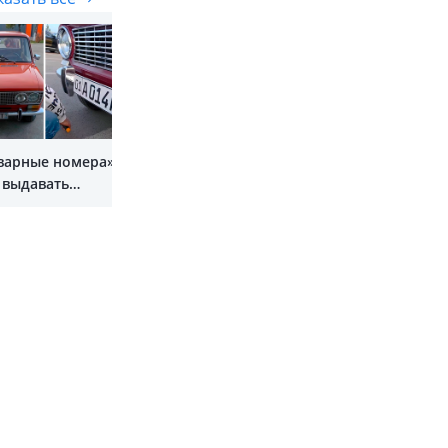
Показать все
варные номера»
 выдавать
рые машины