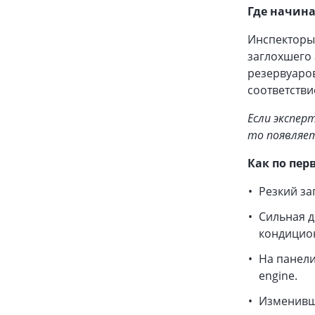
Где начина
Инспекторы 
заглохшего 
резервуаро
соответстви
Если экспер
то появляет
Как по пер
Резкий за
Сильная д
кондицио
На панели
engine.
Изменивши