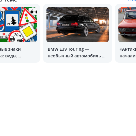
ные знаки
BMW E39 Touring —
«Антик
а: виды,
необычный автомобиль на
начали
 пояснения
Avtoelon.uz
на ста