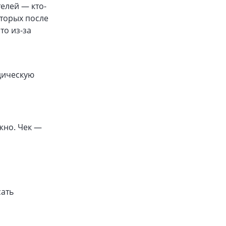
елей — кто-
оторых после
то из-за
дическую
жно. Чек —
сать