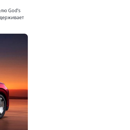
елю God’s
ддерживает