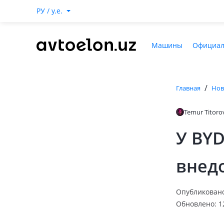
РУ / y.e.
Машины
Официал
/
Главная
Нов
Temur Titoro
У BY
внед
Опубликовано:
Обновлено: 12