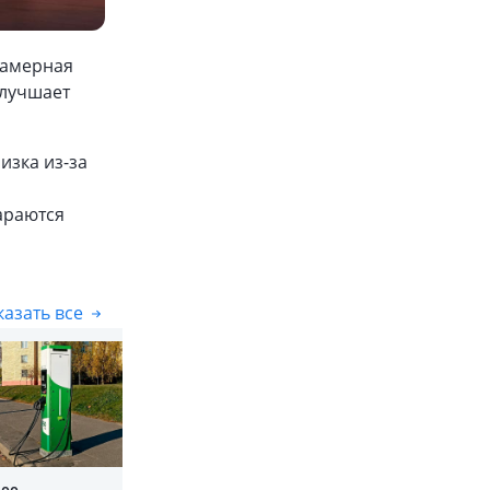
камерная
улучшает
изка из-за
араются
азать все
Показать все