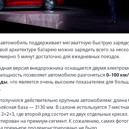
 автомобиль поддерживает мегаваттную быструю зарядк
вой архитектуре батарею можно зарядить всего за неск
мерно 5 минут достаточно для ежедневных поездок.
дная версия внедорожника оснащается двумя электром
мощность позволяет автомобилю разгоняться
0–100 км
нды
, что является очень высоким показателем для боль
.
 получился действительно крупным автомобилем: длина
колёсная база — 3130 мм. В салоне используется 7-местна
2+2+3, где второй ряд состоит из двух отдельных кресел
тирован на премиум-сегмент. К сожалению, самих фото
на премьере продемонстрировано не было.