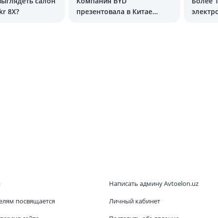
выглядеть салон
Компания BYD
Более 
kr 8X?
презентовала в Китае
электр
новый седан
отключ
и
Написать админу Avtoelon.uz
елям посвящается
Личный кабинет