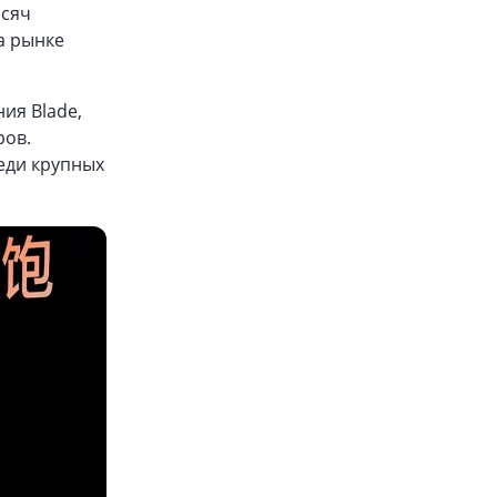
ысяч
а рынке
ия Blade,
ров.
еди крупных