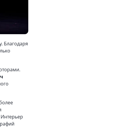
у. Благодаря
олько
оторами.
/ч
шого
 более
я
. Интерьер
графий