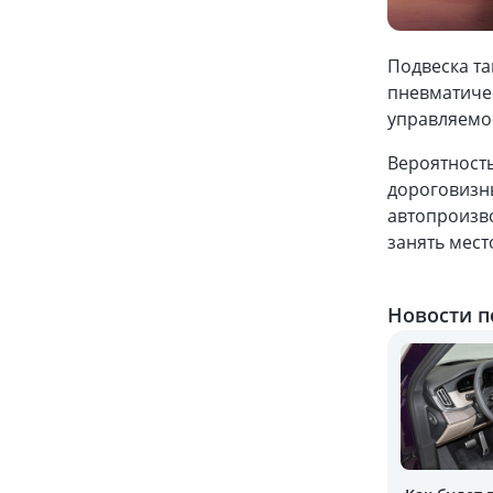
Подвеска та
пневматичес
управляемо
Вероятность
дороговизны
автопроизво
занять мест
Новости п