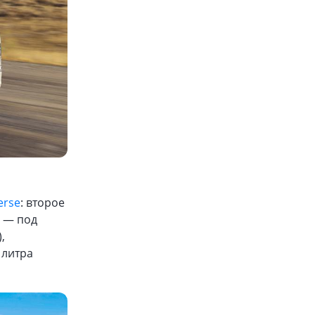
erse
: второе
1 — под
,
 литра