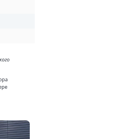
кого
ора
ере