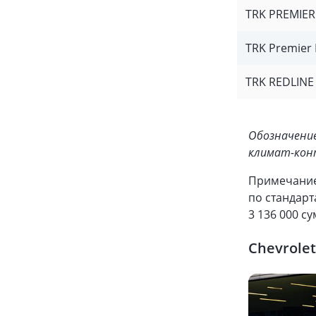
TRK PREMIE
TRK Premier
TRK REDLINE
Обозначение
климат-кон
Примечание:
по стандарт
3 136 000 су
Chevrolet