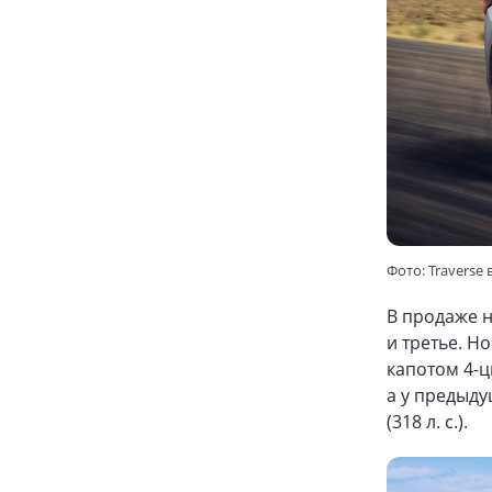
Фото: Traverse
В продаже н
и третье. Н
капотом 4-ц
а у предыду
(318 л. c.).