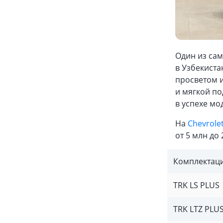
Один из сам
в Узбекист
просветом 
и мягкой по
в успехе мо
На
Chevrolet
от 5 млн до
Комплектац
TRK LS PLUS
TRK LTZ PLU