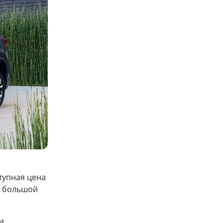
тупная цена
л большой
и