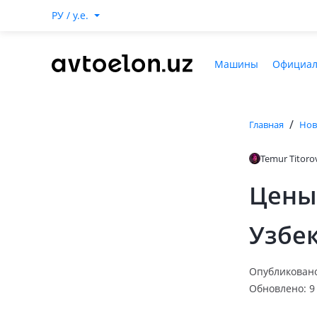
РУ / y.e.
Машины
Официал
/
Главная
Нов
Temur Titoro
Цены 
Узбек
Опубликовано:
Обновлено: 9 