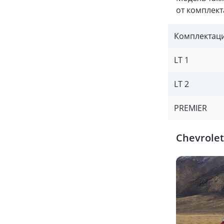
от комплект
Комплектац
LT 1
LT 2
PREMIER
Chevrolet