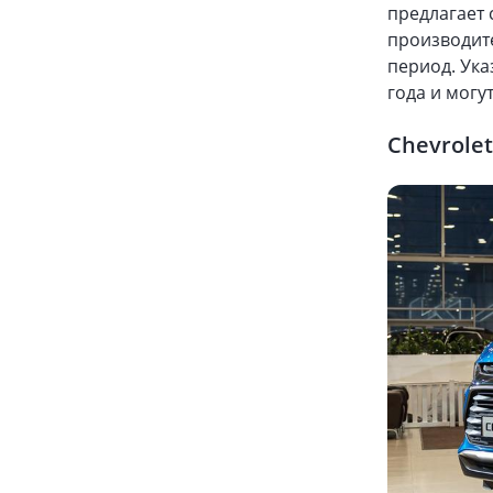
предлагает
производите
период. Ука
года и могу
Chevrolet