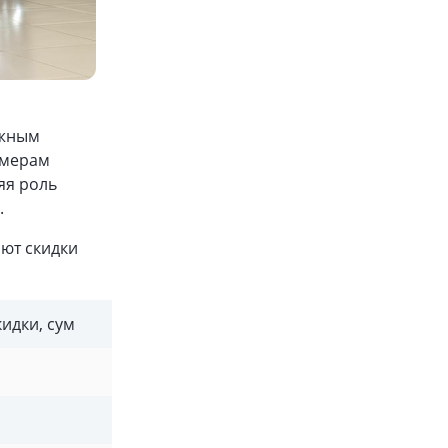
ожным
змерам
яя роль
.
ют скидки
кидки, сум