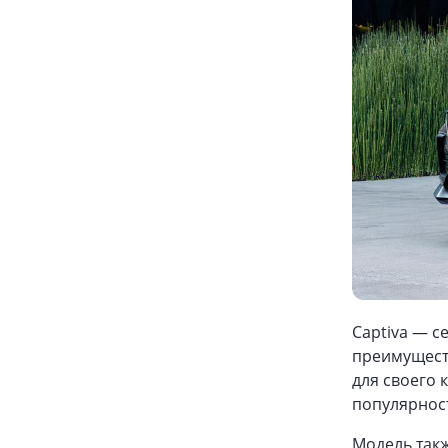
Captiva — с
преимуществ
для своего 
популярност
Модель такж