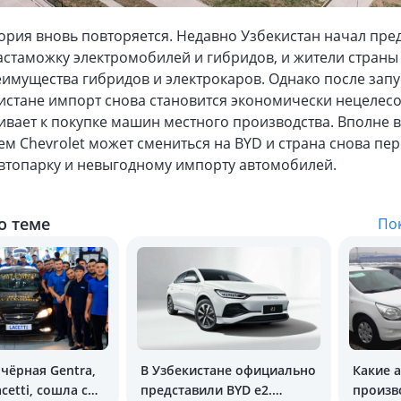
ория вновь повторяется. Недавно Узбекистан начал пре
астаможку электромобилей и гибридов, и жители страны
имущества гибридов и электрокаров. Однако после запу
кистане импорт снова становится экономически нецелес
ивает к покупке машин местного производства. Вполне 
ем Chevrolet может смениться на BYD и страна снова пе
автопарку и невыгодному импорту автомобилей.
о теме
Пок
чёрная Gentra,
В Узбекистане официально
Какие а
cetti, сошла с
представили BYD e2.
произв