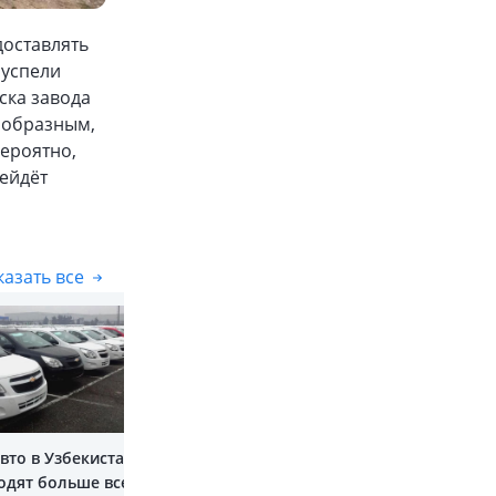
доставлять
 успели
ска завода
ообразным,
вероятно,
рейдёт
азать все
Показать все
вто в Узбекистане
одят больше всего?