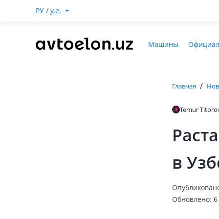
РУ / y.e.
Машины
Официал
/
Главная
Нов
Temur Titoro
Раст
в Узб
Опубликовано:
Обновлено: 6 