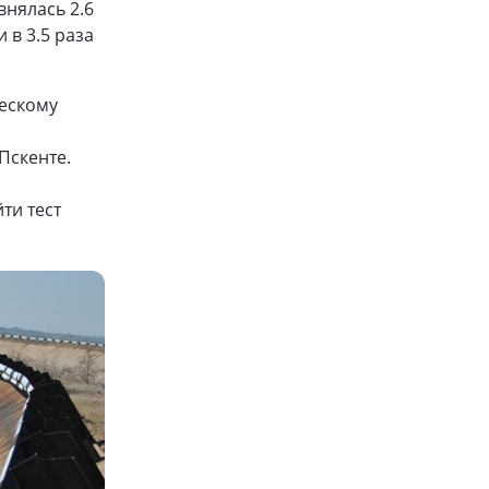
внялась 2.6
и в 3.5 раза
ческому
Пскенте.
ти тест