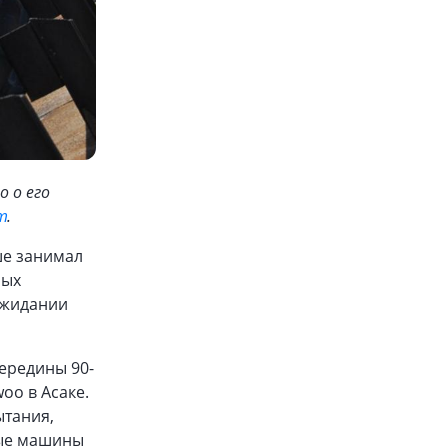
 о его
т
.
ше занимал
ных
ожидании
ередины 90-
oo в Асаке.
ытания,
мые машины