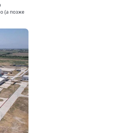
а
o (а позже