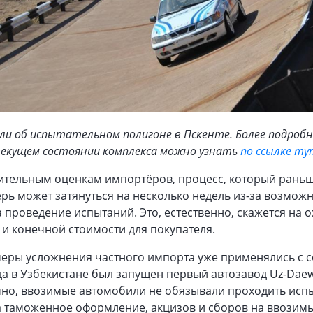
ли об испытательном полигоне в Пскенте. Более подробно
текущем состоянии комплекса можно узнать
по ссылке ту
ительным оценкам импортёров, процесс, который рань
перь может затянуться на несколько недель из-за возмож
 проведение испытаний. Это, естественно, скажется на 
и конечной стоимости для покупателя.
еры усложнения частного импорта уже применялись с с
гда в Узбекистане был запущен первый автозавод Uz-Daew
чно, ввозимые автомобили не обязывали проходить исп
на таможенное оформление, акцизов и сборов на ввози