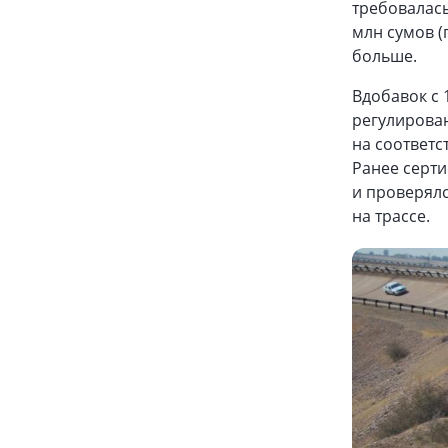
требовалась
млн сумов (п
больше.
Вдобавок с 
регулирова
на соответс
Ранее серти
и проверялс
на трассе.