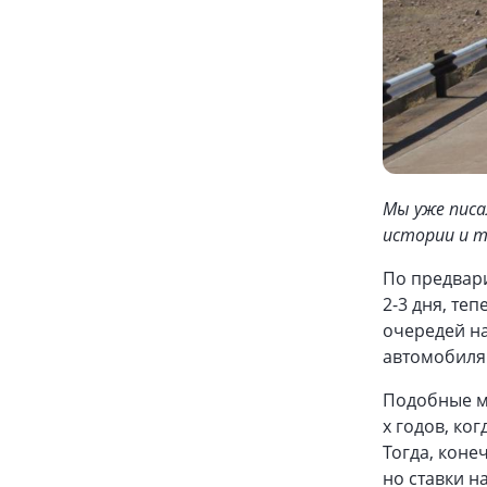
Мы уже писа
истории и 
По предвар
2-3 дня, те
очередей на
автомобиля 
Подобные м
х годов, ко
Тогда, коне
но ставки 