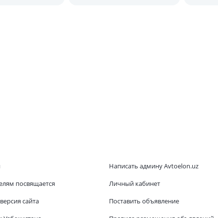
Сколько стоит?
и
Написать админу Avtoelon.uz
елям посвящается
Личный кабинет
версия сайта
Поставить объявление