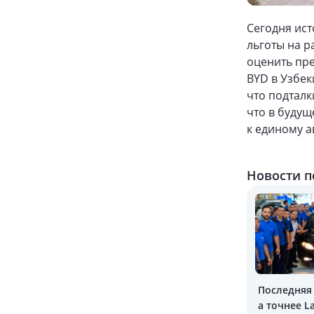
Сегодня ист
льготы на р
оценить пре
BYD в Узбе
что подталк
что в будущ
к единому 
Новости п
Последняя 
а точнее La