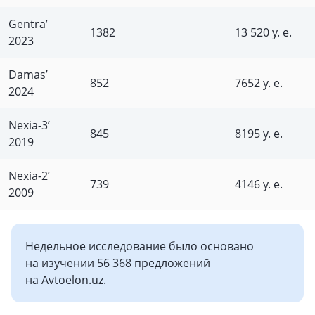
Gentra’
1382
13 520 у. е.
2023
Damas’
852
7652 у. е.
2024
Nexia-3’
845
8195 у. е.
2019
Nexia-2’
739
4146 у. е.
2009
Недельное исследование было основано
на изучении 56 368 предложений
на Avtoelon.uz.