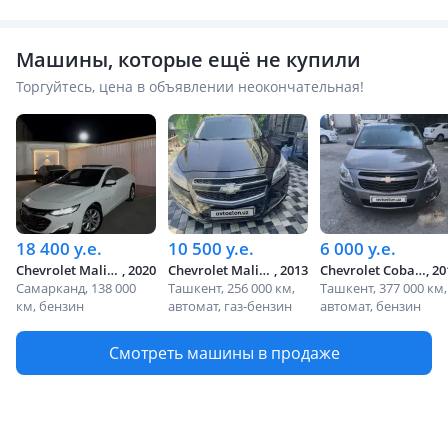
Машины, которые ещё не купили
Торгуйтесь, цена в объявлении неокончательная!
18 400 y.e.
10 500 y.e.
6 000 y.e.
Chevrolet Malibu 2, 2020
, 2020
Chevrolet Malibu, 2013
, 2013
Chevrolet Cobalt, 2013
, 2
Самарканд, 138 000
Ташкент, 256 000 км,
Ташкент, 377 000 км,
км, бензин
автомат, газ-бензин
автомат, бензин
Смотреть машины в продаже