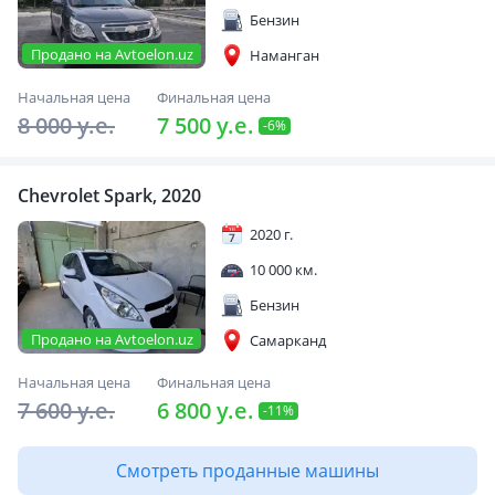
Бензин
Продано на Avtoelon.uz
Наманган
Начальная цена
Финальная цена
8 000 y.e.
7 500 y.e.
-6%
Chevrolet Spark, 2020
2020 г.
10 000 км.
Бензин
Продано на Avtoelon.uz
Самарканд
Начальная цена
Финальная цена
7 600 y.e.
6 800 y.e.
-11%
Смотреть проданные машины