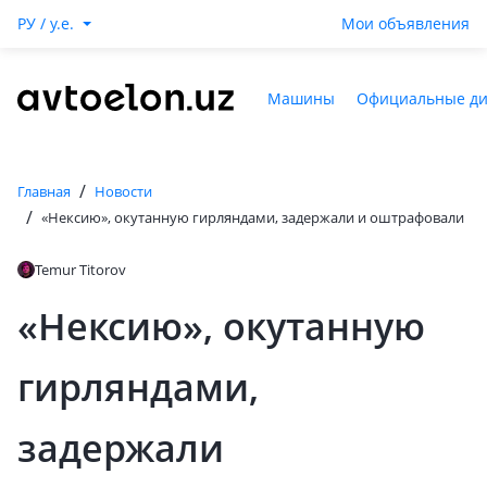
РУ / y.e.
Мои объявления
Машины
Официальные д
/
Главная
Новости
/
«Нексию», окутанную гирляндами, задержали и оштрафовали
Temur Titorov
«Нексию», окутанную
гирляндами,
задержали