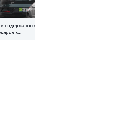
Показать все
и подержанных
окаров в
стане кратно
и