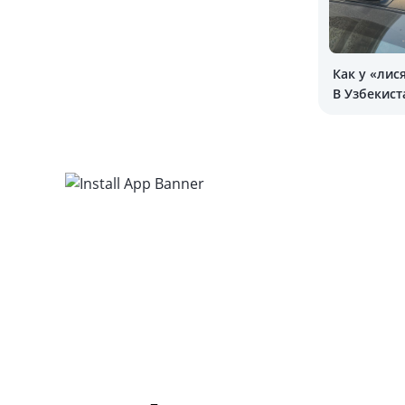
Как у «лис
В Узбекист
тюнинга —