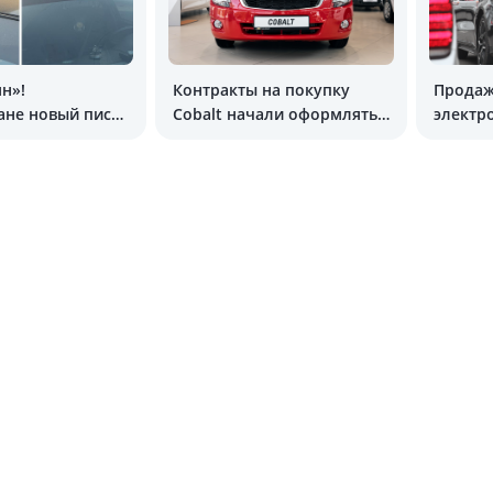
ян»!
Контракты на покупку
Продаж
ане новый писк
Cobalt начали оформлять
электр
 муляжи LiDAR
через автосалоны
Узбеки
выросл