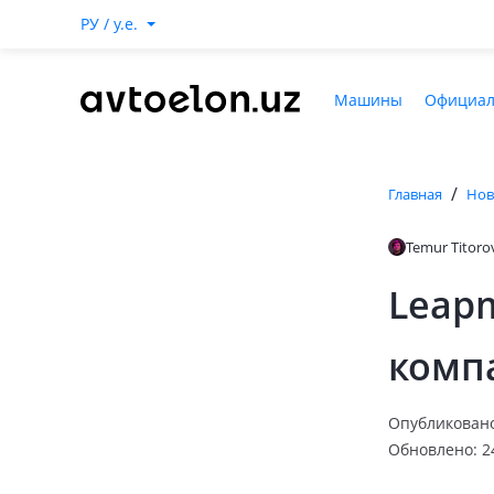
РУ / y.e.
Машины
Официал
/
Главная
Нов
Temur Titoro
Leap
комп
Опубликовано:
Обновлено: 24