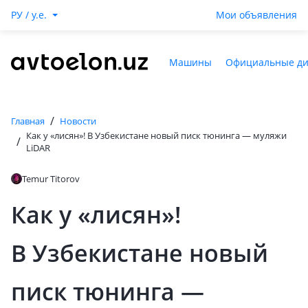
РУ / y.e.
Мои объявления
Машины
Официальные д
/
Главная
Новости
Как у «лисян»! В Узбекистане новый писк тюнинга — муляжи
/
LiDAR
Temur Titorov
Как у «лисян»!
В Узбекистане новый
писк тюнинга —