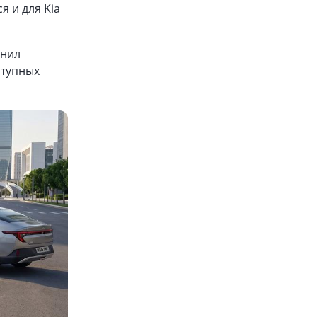
я и для Kia
енил
ступных