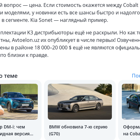
 вопрос — цена. Если стоимость окажется между Cobalt
и моделями, у новинки есть все шансы быстро и надолго
 в сегменте. Kia Sonet — наглядный пример.
плектации K3 дистрибьюторы ещё не раскрыли. Но как т
стны, Avtoelon.uz их опубликует в числе первых! Озвучен
цены в районе 18 000–20 000 $ ещё не являются официаль
то близки к правде.
о теме
Пок
p DM-i: чем
BMW обновила 7-ю серию
Оформл
идная версия
(G70)
на Coba