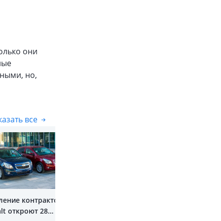
олько они
ные
ными, но,
азать все
Показать все
ение контрактов
lt откроют 28