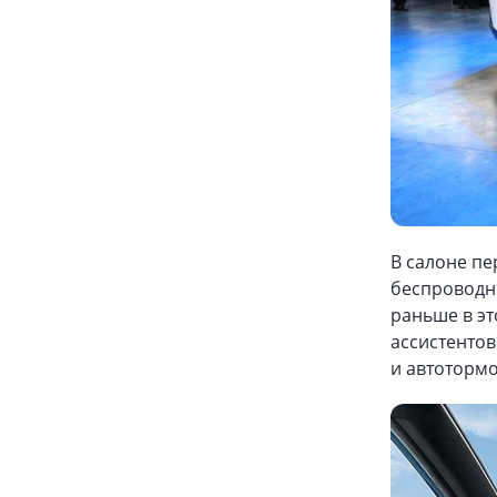
В салоне п
беспроводны
раньше в эт
ассистентов
и автоторм