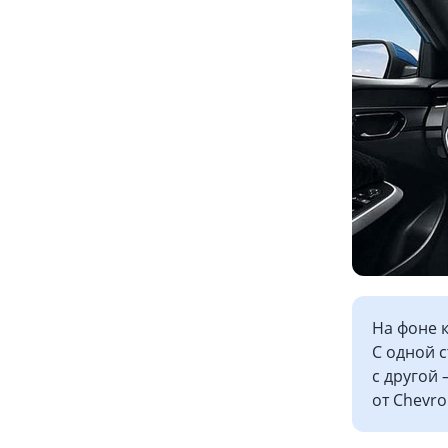
На фоне 
С одной 
с другой
от Chevro