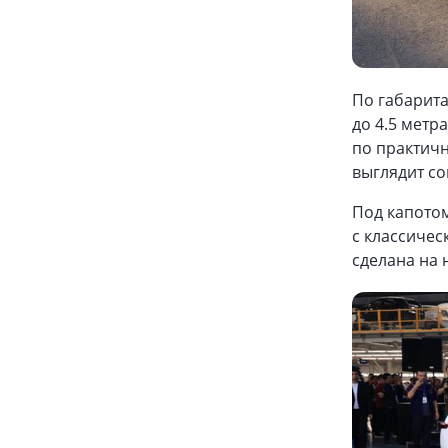
По габарита
до 4.5 метр
по практичн
выглядит со
Под капотом
с классичес
сделана на 