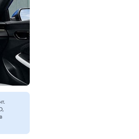
т.
D,
в