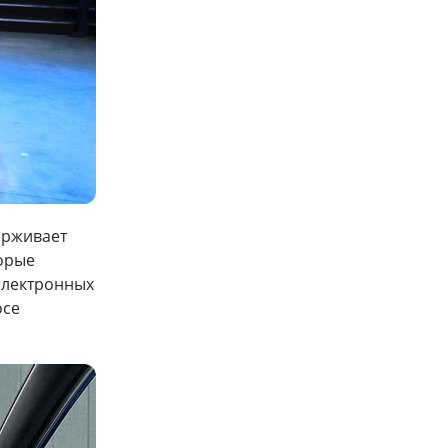
ерживает
торые
электронных
осе