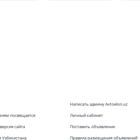
 от
апреля
ской?
и
Написать админу Avtoelon.uz
елям посвящается
Личный кабинет
версия сайта
Поставить объявление
и Узбекистана
Правила размещения объявлений