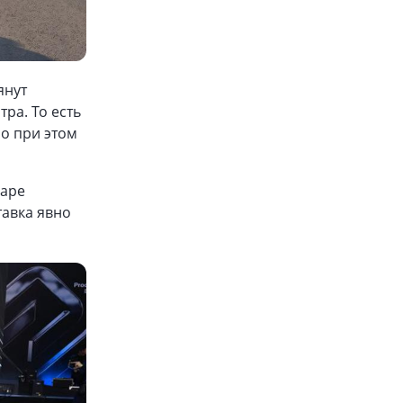
янут
ра. То есть
но при этом
паре
тавка явно