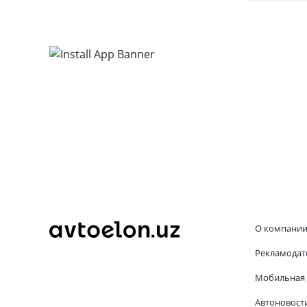
отличается
электриче
О компани
Рекламодат
Мобильная 
Автоновост