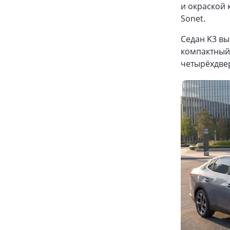
и окраской 
Sonet.
Седан K3 вы
компактный 
четырёхдве