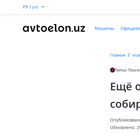
РУ / y.e.
Машины
Официал
/
Главная
Нов
Temur Titoro
Ещё 
собир
Опубликовано:
Обновлено: 29