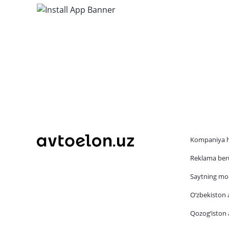
Kompaniya 
Reklama beru
Saytning mob
O‘zbekiston a
Qozog‘iston a