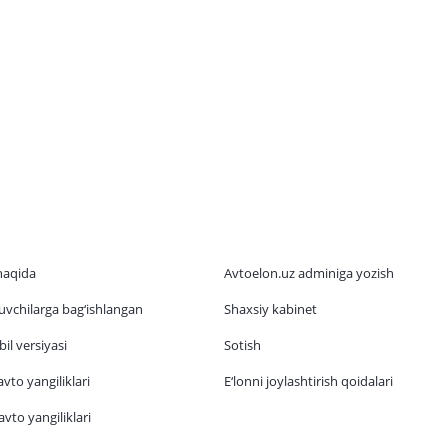
haqida
Avtoelon.uz adminiga yozish
vchilarga bag‘ishlangan
Shaxsiy kabinet
il versiyasi
Sotish
vto yangiliklari
E‘lonni joylashtirish qoidalari
vto yangiliklari