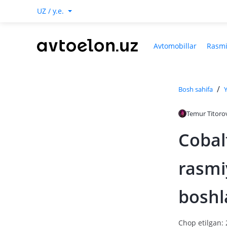
UZ / y.e.
Avtomobillar
Rasmi
/
Bosh sahifa
Y
Temur Titoro
Cobal
rasmi
boshl
Chop etilgan: 