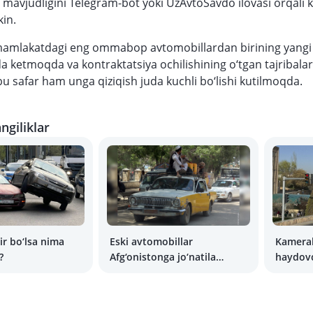
 mavjudligini Telegram-bot yoki UzAvtoSavdo ilovasi orqali 
in.
 mamlakatdagi eng ommabop avtomobillardan birining yangi
da ketmoqda va kontraktatsiya ochilishining o‘tgan tajribalar
u safar ham unga qiziqish juda kuchli bo‘lishi kutilmoqda.
ngiliklar
ir bo‘lsa nima
Eski avtomobillar
Kameral
?
Afg‘onistonga jo‘natila
haydovc
boshlanishi mumkin