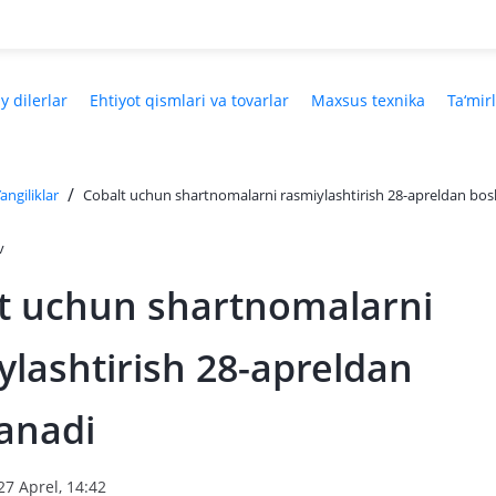
y dilerlar
Ehtiyot qismlari va tovarlar
Maxsus texnika
Ta‘mir
/
angiliklar
Cobalt uchun shartnomalarni rasmiylashtirish 28-apreldan bos
v
t uchun shartnomalarni
ylashtirish 28-apreldan
anadi
27 Aprel, 14:42