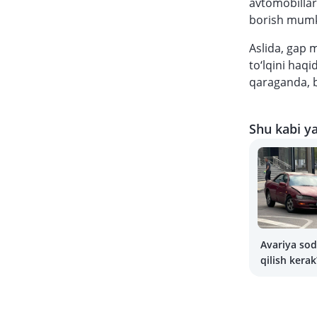
avtomobillar
borish mumk
Aslida, gap
to‘lqini haqi
qaraganda, b
Shu kabi ya
Avariya sod
qilish kerak