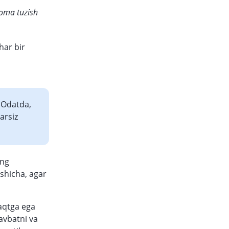
oma tuzish
har bir
. Odatda,
arsiz
ing
ashicha, agar
vaqtga ega
avbatni va