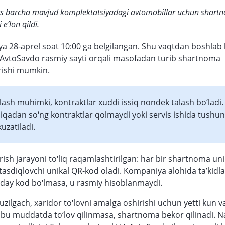
s barcha mavjud komplektatsiyadagi avtomobillar uchun shartn
e’lon qildi.
ya 28-aprel soat 10:00 ga belgilangan. Shu vaqtdan boshlab 
AvtoSavdo rasmiy sayti orqali masofadan turib shartnoma
rishi mumkin.
ash muhimki, kontraktlar xuddi issiq nondek talash bo‘ladi
iqadan so‘ng kontraktlar qolmaydi yoki servis ishida tushun
kuzatiladi.
rish jarayoni to‘liq raqamlashtirilgan: har bir shartnoma un
 tasdiqlovchi unikal QR-kod oladi. Kompaniya alohida ta’kidl
day kod bo‘lmasa, u rasmiy hisoblanmaydi.
zilgach, xaridor to‘lovni amalga oshirishi uchun yetti kun 
r bu muddatda to‘lov qilinmasa, shartnoma bekor qilinadi. N