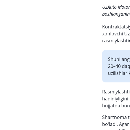
UzAuto Motor
boshlanganini 
Kontraktatsi
xohlovchi Uz
rasmiylashti
Shuni angl
20–40 daq
uzilishlar 
Rasmiylashti
haqiqiyligini
hujjatda bun
Shartnoma tu
bo‘ladi. Aga