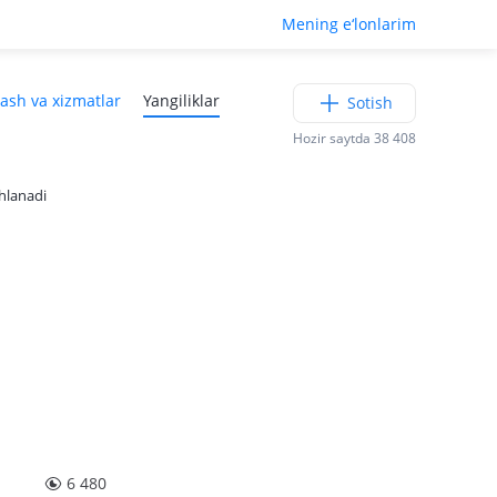
Mening e‘lonlarim
lash va xizmatlar
Yangiliklar
Sotish
Hozir saytda 38 408
hlanadi
6 480