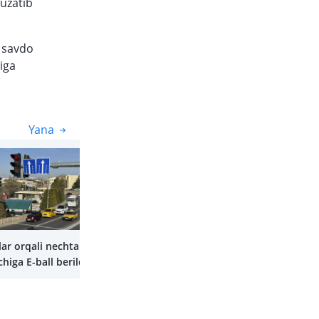
kuzatib
 savdo
iga
Yana
Yana
ar orqali nechta
higa E-ball berildi?