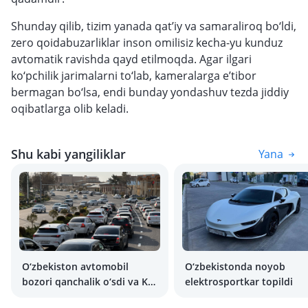
Shunday qilib, tizim yanada qat’iy va samaraliroq bo‘ldi,
zero qoidabuzarliklar inson omilisiz kecha-yu kunduz
avtomatik ravishda qayd etilmoqda. Agar ilgari
ko‘pchilik jarimalarni to‘lab, kameralarga e’tibor
bermagan bo‘lsa, endi bunday yondashuv tezda jiddiy
oqibatlarga olib keladi.
Shu kabi yangiliklar
Yana
O‘zbekiston avtomobil
O‘zbekistonda noyob
bozori qanchalik o‘sdi va Kia
elektrosportkar topildi
hamda BYD brendlari o‘z