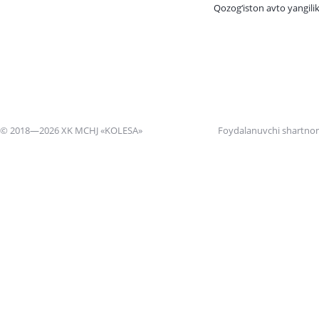
Qozog‘iston avto yangilik
© 2018—2026 XK MCHJ «KOLESA»
Foydalanuvchi shartno