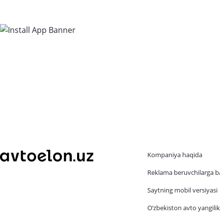
mavqeyini mustahkamlab
oldi
Kompaniya haqida
Reklama beruvchilarga b
Saytning mobil versiyasi
O‘zbekiston avto yangilik