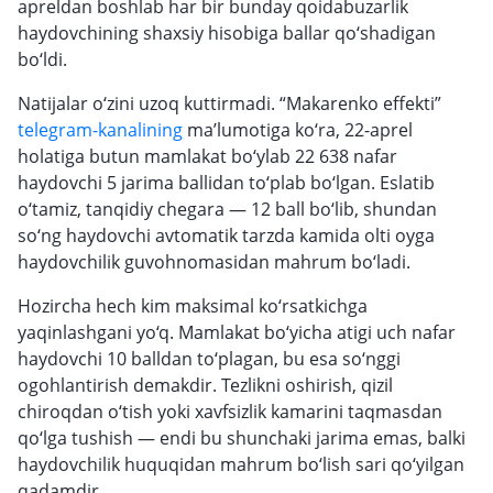
apreldan boshlab har bir bunday qoidabuzarlik
haydovchining shaxsiy hisobiga ballar qo‘shadigan
bo‘ldi.
Natijalar o‘zini uzoq kuttirmadi. “Makarenko effekti”
telegram-kanalining
ma’lumotiga ko‘ra, 22-aprel
holatiga butun mamlakat bo‘ylab 22 638 nafar
haydovchi 5 jarima ballidan to‘plab bo‘lgan. Eslatib
o‘tamiz, tanqidiy chegara — 12 ball bo‘lib, shundan
so‘ng haydovchi avtomatik tarzda kamida olti oyga
haydovchilik guvohnomasidan mahrum bo‘ladi.
Hozircha hech kim maksimal ko‘rsatkichga
yaqinlashgani yo‘q. Mamlakat bo‘yicha atigi uch nafar
haydovchi 10 balldan to‘plagan, bu esa so‘nggi
ogohlantirish demakdir. Tezlikni oshirish, qizil
chiroqdan o‘tish yoki xavfsizlik kamarini taqmasdan
qo‘lga tushish — endi bu shunchaki jarima emas, balki
haydovchilik huquqidan mahrum bo‘lish sari qo‘yilgan
qadamdir.