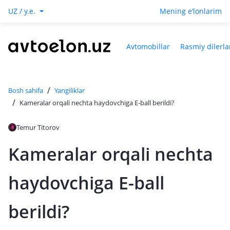
UZ / y.e.
Mening e‘lonlarim
Avtomobillar
Rasmiy dilerla
/
Bosh sahifa
Yangiliklar
/
Kameralar orqali nechta haydovchiga E-ball berildi?
Temur Titorov
Kameralar orqali nechta
haydovchiga E-ball
berildi?