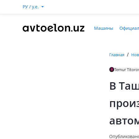
РУ / y.e.
Машины
Официал
/
Главная
Нов
Temur Titoro
В Та
прои
авто
Опубликовано: