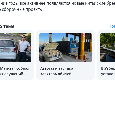
дние годы всё активнее появляются новые китайские бр
е сборочные проекты.
о теме
Пок
«Матиза» собрал
Автогаз и зарядка
В Узбек
0 нарушений
электромобилей
устано
подорожают
зарядк