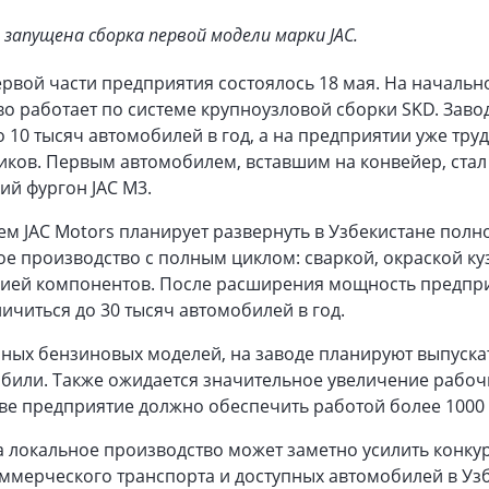
запущена сборка первой модели марки JAC.
рвой части предприятия состоялось 18 мая. На начальн
о работает по системе крупноузловой сборки SKD. Заво
о 10 тысяч автомобилей в год, а на предприятии уже тру
иков. Первым автомобилем, вставшим на конвейер, стал
й фургон JAC M3.
м JAC Motors планирует развернуть в Узбекистане пол
е производство с полным циклом: сваркой, окраской ку
цией компонентов. После расширения мощность предпр
ичиться до 30 тысяч автомобилей в год.
ных бензиновых моделей, на заводе планируют выпуска
обили. Также ожидается значительное увеличение рабоч
ве предприятие должно обеспечить работой более 1000 
а локальное производство может заметно усилить конк
ммерческого транспорта и доступных автомобилей в Узб