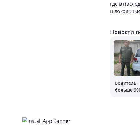
где в после
и локальны
Новости п
Водитель 
больше 90
ПДД