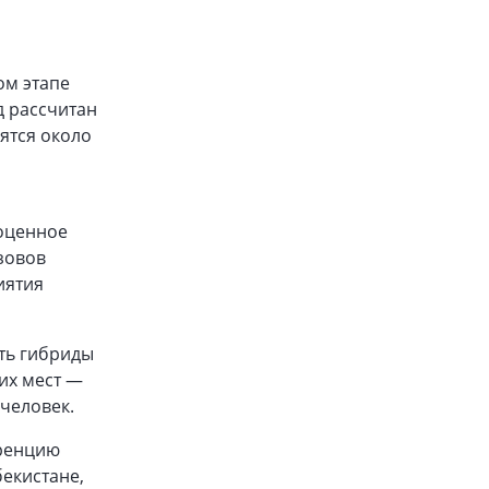
ом этапе
д рассчитан
дятся около
ноценное
зовов
иятия
ть гибриды
их мест —
человек.
уренцию
екистане,