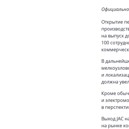
Официально 
Открытие пе
производств
на выпуск д
100 сотрудн
коммерчески
В дальнейше
мелкоузлово
и локализа
должна увел
Кроме обыч
и электром
в перспекти
Выход JAC н
на рынке ко