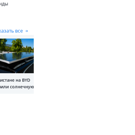
енды
азать все
Показать все
истане на BYD
вили солнечную
у