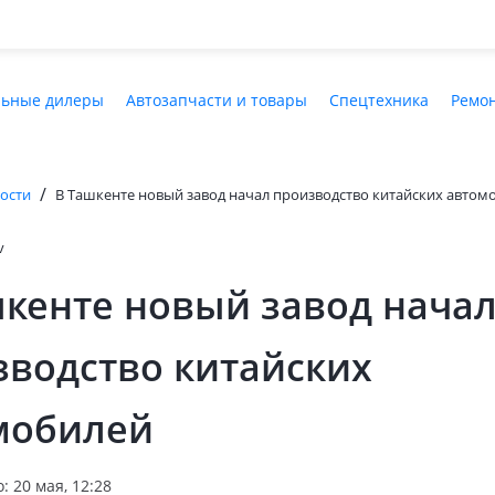
ьные дилеры
Автозапчасти и товары
Спецтехника
Ремон
/
ости
В Ташкенте новый завод начал производство китайских автом
v
шкенте новый завод нача
зводство китайских
мобилей
 20 мая, 12:28