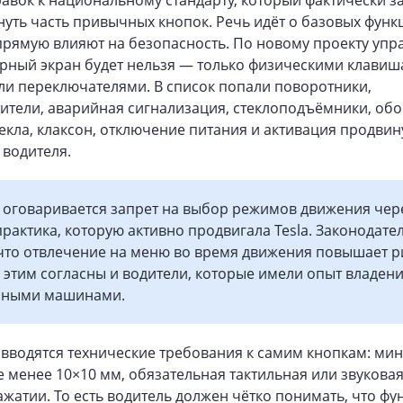
авок к национальному стандарту, который фактически з
уть часть привычных кнопок. Речь идёт о базовых функ
рямую влияют на безопасность. По новому проекту упр
рный экран будет нельзя — только физическими клавиш
ли переключателями. В список попали поворотники,
ители, аварийная сигнализация, стеклоподъёмники, обо
екла, клаксон, отключение питания и активация продвин
 водителя.
 оговаривается запрет на выбор режимов движения чер
рактика, которую активно продвигала Tesla. Законодате
 что отвлечение на меню во время движения повышает р
с этим согласны и водители, которые имели опыт владен
нными машинами.
 вводятся технические требования к самим кнопкам: м
 менее 10×10 мм, обязательная тактильная или звукова
ажатии. То есть водитель должен чётко понимать, что фу