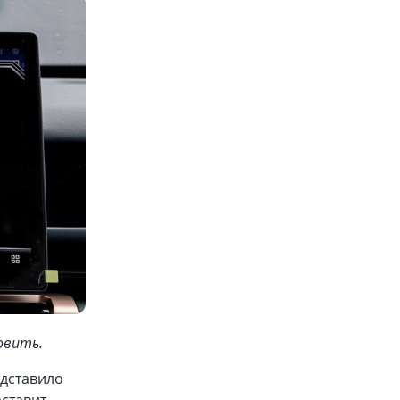
овить.
дставило