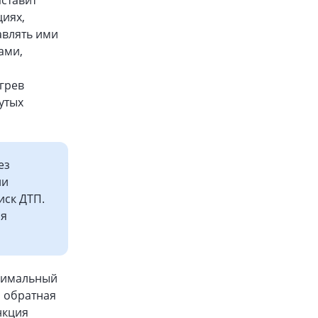
аставит
циях,
авлять ими
ами,
грев
утых
ез
ли
иск ДТП.
ия
инимальный
я обратная
нкция