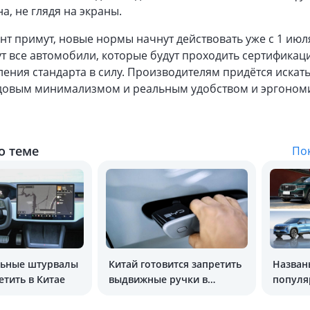
а, не глядя на экраны.
нт примут, новые нормы начнут действовать уже с 1 июля
т все автомобили, которые будут проходить сертификац
ления стандарта в силу. Производителям придётся искат
довым минимализмом и реальным удобством и эргоном
о теме
Пок
ьные штурвалы
Китай готовится запретить
Назван
етить в Китае
выдвижные ручки в
популя
автомобилях
Китая