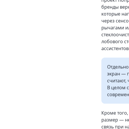
проект попр
бренды верн
которые нап
через сенсо
рычагами и
стеклоочист
лобового ст
ассистентов
Отдельно
экран — п
считают,
В целом 
совреме
Кроме того,
размер — не
связь при н