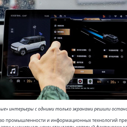
лые» интерьеры с одними только экранами решили остан
во промышленности и информационных технологий пре