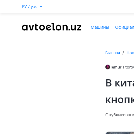
РУ / y.e.
Машины
Официал
/
Главная
Нов
Temur Titoro
В кит
кноп
Опубликовано