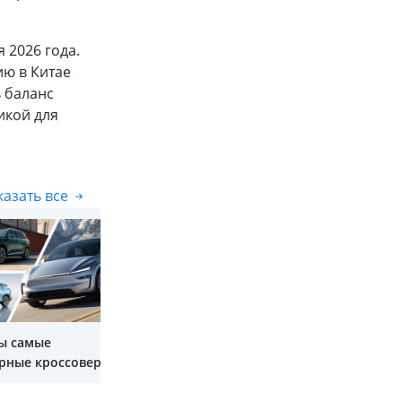
 2026 года.
ию в Китае
ь баланс
икой для
азать все
Показать все
ы самые
рные кроссоверы