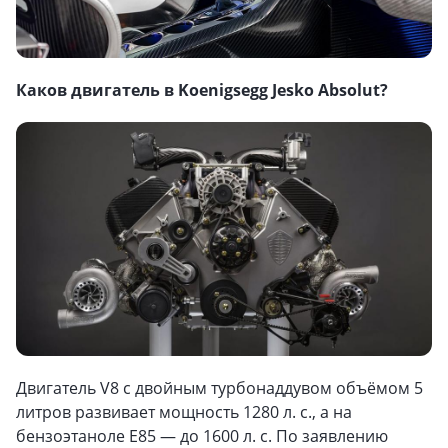
Каков двигатель в Koenigsegg Jesko Absolut?
Двигатель V8 с двойным турбонаддувом объёмом 5
литров развивает мощность 1280 л. с., а на
бензоэтаноле E85 — до 1600 л. с. По заявлению