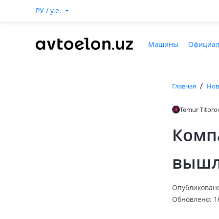
РУ / y.e.
Машины
Официал
/
Главная
Нов
Temur Titoro
Комп
вышл
Опубликовано:
Обновлено: 16