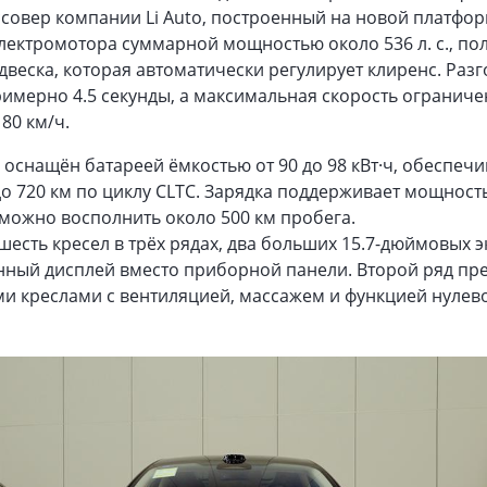
совер компании Li Auto, построенный на новой платфор
электромотора суммарной мощностью около 536 л. с., п
веска, которая автоматически регулирует клиренс. Разг
имерно 4.5 секунды, а максимальная скорость ограниче
80 км/ч.
оснащён батареей ёмкостью от 90 до 98 кВт·ч, обеспе
до 720 км по циклу CLTC. Зарядка поддерживает мощност
 можно восполнить около 500 км пробега.
шесть кресел в трёх рядах, два больших 15.7-дюймовых 
нный дисплей вместо приборной панели. Второй ряд пр
и креслами с вентиляцией, массажем и функцией нулев