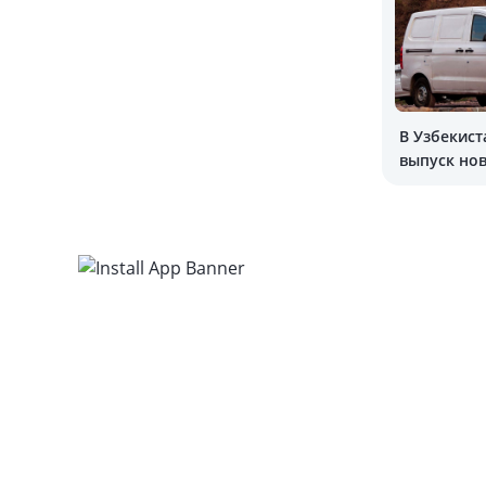
В Узбекист
выпуск но
Damas