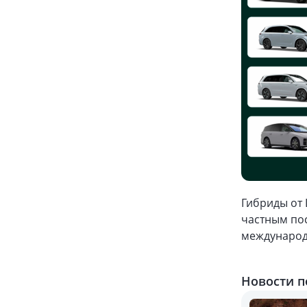
Гибриды от 
частным пос
международн
Новости п