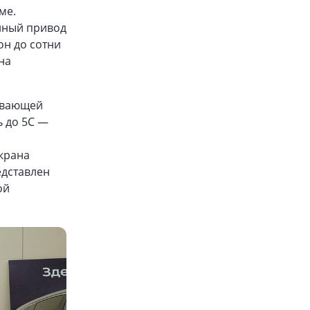
ме.
олный привод
он до сотни
на
чивающей
ь до 5C —
экрана
едставлен
ой