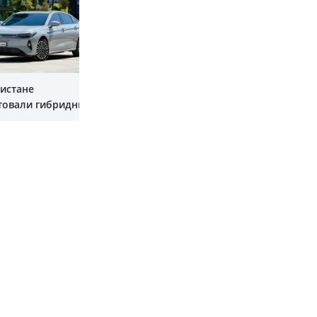
Показать все
кистане
товали гибридный
rrizo 8