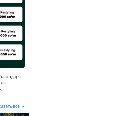
 благодаря
 на
х.
азать все