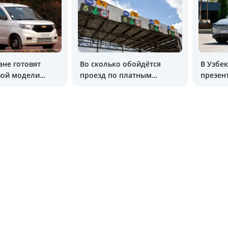
ане готовят
Во сколько обойдётся
В Узбе
вой модели
проезд по платным
презен
дорогам в Узбекистане
Chery A