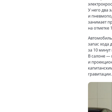
электрокрос
У него два 
и пневмопод
занимает пр
на отметке 1
Автомобиль 
запас хода 
за 10 минут
В салоне — 
и проекцио
капитанским
гравитации.