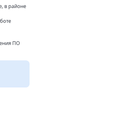
е, в районе
аботе
ления ПО
,