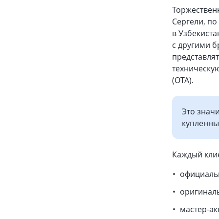
Торжественн
Сергели, по
в Узбекиста
с другими б
представлят
техническую
(OTA).
Это значи
купленны
Каждый клие
официальн
оригиналь
мастер-ак