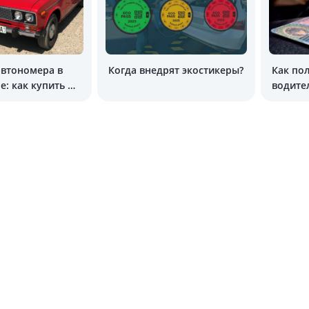
автономера в
Когда внедрят экостикеры?
Как по
е: как купить на
водите
 2025 году
удосто
из дом