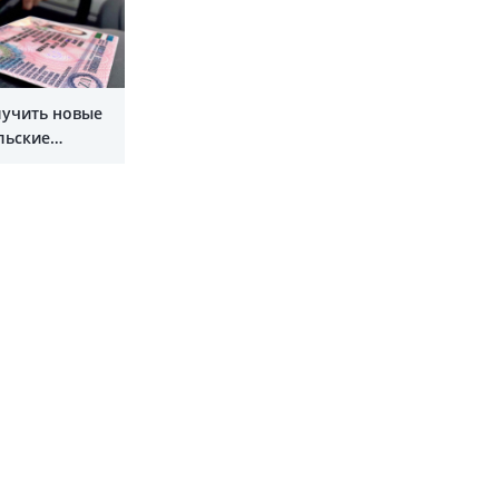
Показать все
лучить новые
льские
верения не выходя
а?