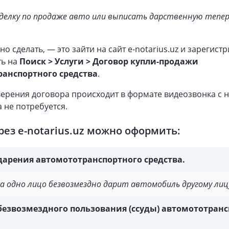
делку по продаже авто или выписать дарственную тепе
но сделать, — это зайти на сайт e-notarius.uz и зарегист
ть на
Поиск > Услуги > Договор купли-продажи
анспортного средства
.
ерения договора происходит в формате видеозвонка с 
а не потребуется.
рез e-notarius.uz можно оформить:
дарения автомототранспортного средства.
да одно лицо безвозмездно дарит автомобиль другому лиц
безвозмездного пользования (ссуды) автомототран