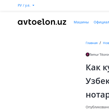
РУ / y.e.
Машины
Официал
/
Главная
Нов
Temur Titoro
Как 
Узбек
нота
Опубликовано