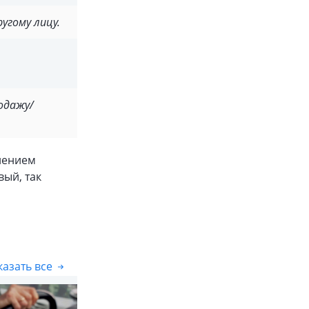
угому лицу.
одажу/
лением
вый, так
азать все