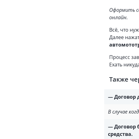
Оформить с
онлайн.
Всё, что нуж
Далее нажа
автомототр
Процесс зав
Ехать никуд
Также че
— Договор 
В случае ког
— Договор 
средства.