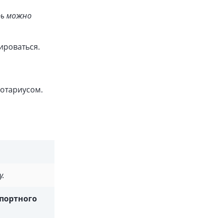
рь можно
рироваться.
нотариусом.
у.
спортного