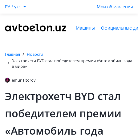
РУ / y.e.
Мои объявления
Машины
Официальные д
/
Главная
Новости
Электрохетч BYD стал победителем премии «Автомобиль года
/
в мире»
Temur Titorov
Электрохетч BYD стал
победителем премии
«Автомобиль года