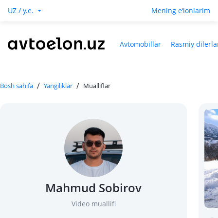
UZ / y.e.
Mening e‘lonlarim
Avtomobillar
Rasmiy dilerla
/
/
Bosh sahifa
Yangiliklar
Mualliflar
Mahmud Sobirov
Video muallifi