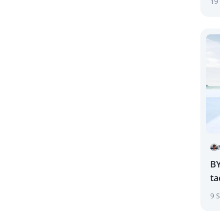
19
BY
ta
na
9 