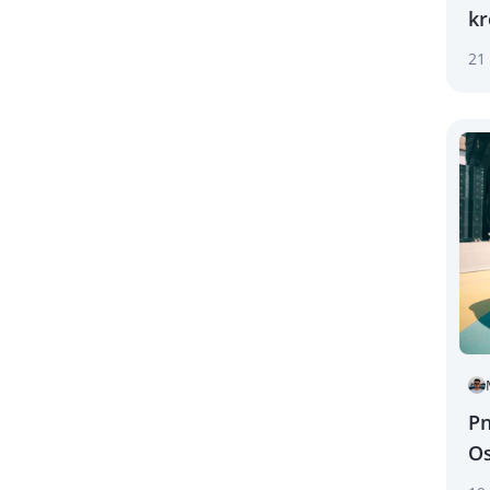
kr
ya
21
Pn
Os