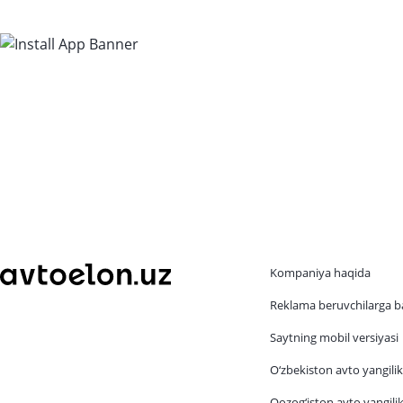
drayv
Kompaniya haqida
Reklama beruvchilarga b
Saytning mobil versiyasi
O‘zbekiston avto yangilik
Qozog‘iston avto yangilik