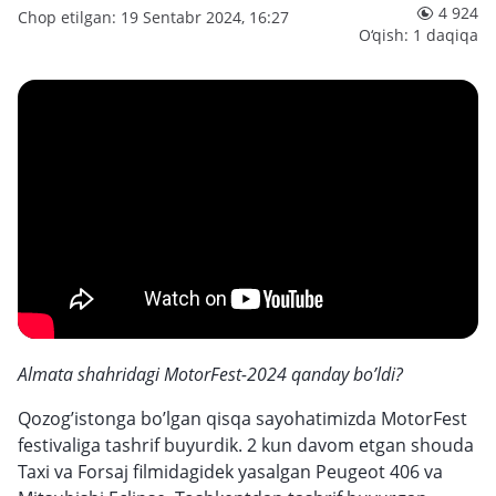
4 924
Chop etilgan: 19 Sentabr 2024, 16:27
O‘qish: 1 daqiqa
Almata shahridagi MotorFest-2024 qanday bo’ldi?
Qozog’istonga bo’lgan qisqa sayohatimizda MotorFest
festivaliga tashrif buyurdik. 2 kun davom etgan shouda
Taxi va Forsaj filmidagidek yasalgan Peugeot 406 va