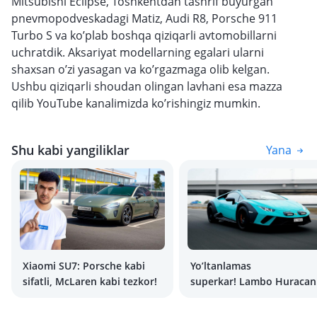
Mitsubishi Eclipse, Toshkentdan tashrif buyurgan
pnevmopodveskadagi Matiz, Audi R8, Porsche 911
Turbo S va ko’plab boshqa qiziqarli avtomobillarni
uchratdik. Aksariyat modellarning egalari ularni
shaxsan o’zi yasagan va ko’rgazmaga olib kelgan.
Ushbu qiziqarli shoudan olingan lavhani esa mazza
qilib YouTube kanalimizda ko’rishingiz mumkin.
Shu kabi yangiliklar
Yana
Xiaomi SU7: Porsche kabi
Yo’ltanlamas
sifatli, McLaren kabi tezkor!
superkar! Lambo Huracan
Sterrato avtomobiliga
birinchi o’zbekcha test-