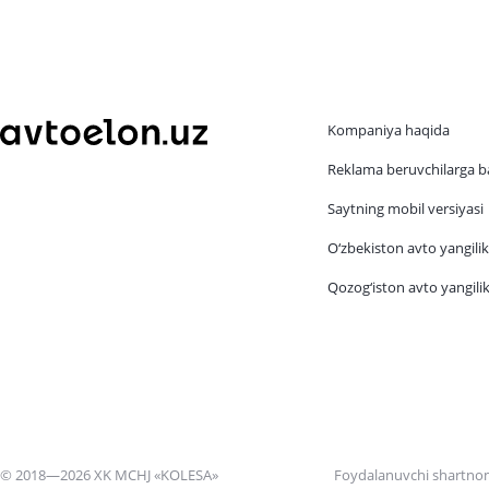
Kompaniya haqida
Reklama beruvchilarga b
Saytning mobil versiyasi
O‘zbekiston avto yangilik
Qozog‘iston avto yangilik
© 2018—2026 XK MCHJ «KOLESA»
Foydalanuvchi shartno