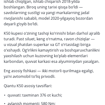
ishlab chiqilgan, ishlab chiqarish 2018-yilda
boshlangan. Biroq uning tarixi qisqa bo‘ldi —
savdolarning sustligi va yangi markalarning jadal
rivojlanishi sababli, model 2020-yilgayoq bozordan
deyarli g‘oyib bo‘ldi.
K50 kupesi o‘zining tashqi ko‘rinishi bilan darhol ajralib
turadi. Past siluet, keng o‘rnatma, ravon chiziqlar —
u vizual jihatdan superkar va GT o‘rtasidagi biriga
o‘xshaydi. Og‘irlikni kamaytirish va boshqaruvchanlikni
yaxshilash uchun kuzovning ko‘plab elementlari
karbondan, quvvat karkasi esa alyuminiydan yasalgan.
Eng asosiy fishkasi — ikki motorli qurilmaga egaligi,
ya’ni avtomobil to‘liq privodli.
Qiantu K50 asosiy tavsiflari:
quvvati: taxminan 376 ot kuchi;
aylanish momenti: 580 Nm;