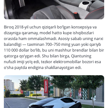
Biroq 2018-yil uchun qiziqarli bo‘lgan konsepsiya va
dizayniga qaramay, model hatto kupe ishqibozlari
orasida ham ommalashmadi. Asosiy sabab uning narxi
balandligi — taxminan 700–750 ming yuan yoki qariyb
110 000 dollar bo‘lib, bu uni mashhur brendlar bilan bir
qatorga qo‘ygan edi. Shu bilan birga, Qiantuning
nufuzli imiji yo‘q edi, tezkor elektromobillar bozori esa
o‘sha paytda endigina shakllanayotgan edi.