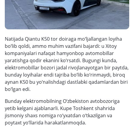
Natijada Qiantu K50 tor doiraga mo‘ljallangan loyiha
bo‘lib qoldi, ammo muhim vazifani bajardi: u Xitoy
kompaniyalari nafaqat hamyonbop avtomobillar
yaratishga qodir ekanini ko‘rsatdi. Bugungi kunda,
elektromobillar bozori jadal rivojlanayotgan bir paytda,
bunday loyihalar endi tajriba bo‘lib ko‘rinmaydi, biroq
aynan K50 bu yo‘nalishdagi dastlabki qadamlardan biri
bo‘lgan edi.
Bunday elektromobilning O‘zbekiston avtobozoriga
yetib kelgani ajablanarli. Kupe Toshkent shahrida
jismoniy shaxs nomiga ro‘yxatdan o‘tkazilgan va
poytaxt yo‘llarida harakatlanmoqda.