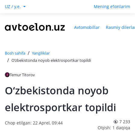
UZ / y.e.
Mening e‘lonlarim
Avtomobillar
Rasmiy dilerla
/
Bosh sahifa
Yangiliklar
/
O‘zbekistonda noyob elektrosportkar topildi
Temur Titorov
O‘zbekistonda noyob
elektrosportkar topildi
7 233
Chop etilgan: 22 Aprel, 09:44
O‘qish: 1 daqiqa