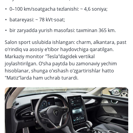
0–100 km/soatgacha tezlanishi: ~ 4,6 soniya;
batareyasi: ~ 78 kVt·soat;
bir zaryadda yurish masofasi: taxminan 365 km.
Salon sport uslubida ishlangan: charm, alkantara, past
o‘rindiq va asosiy e’tibor haydovchiga qaratilgan.
Markaziy monitor "Tesla"dagidek vertikal
joylashtirilgan. O‘sha paytda bu zamonaviy yechim
hisoblanar, shunga o‘xshash o‘zgartirishlar hatto
"Matiz"larda ham uchrab turardi.