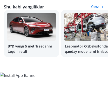
Shu kabi yangiliklar
Yana
BYD yangi 5 metrli sedanni
Leapmotor O‘zbekistonda
taqdim etdi
qanday modellarni ishlab
chiqarishni
rejalashtirmoqda?