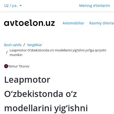
UZ / y.e.
Mening e‘lonlarim
Avtomobillar
Rasmiy dilerla
/
Bosh sahifa
Yangiliklar
Leapmotor O‘zbekistonda o‘z modellarini yig‘ishni yo‘lga qo‘yishi
/
mumkin
Temur Titorov
Leapmotor
O‘zbekistonda o‘z
modellarini yig‘ishni