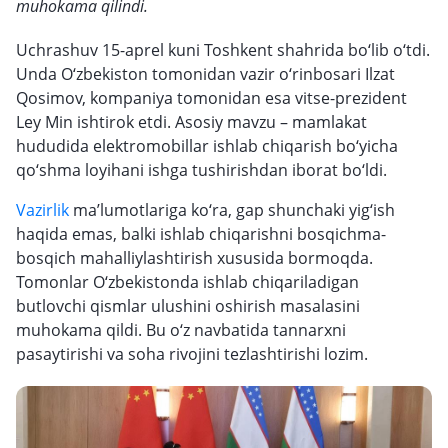
muhokama qilindi.
Uchrashuv 15-aprel kuni Toshkent shahrida bo‘lib o‘tdi.
Unda O‘zbekiston tomonidan vazir o‘rinbosari Ilzat
Qosimov, kompaniya tomonidan esa vitse-prezident
Ley Min ishtirok etdi. Asosiy mavzu – mamlakat
hududida elektromobillar ishlab chiqarish bo‘yicha
qo‘shma loyihani ishga tushirishdan iborat bo‘ldi.
Vazirlik
ma’lumotlariga ko‘ra, gap shunchaki yig‘ish
haqida emas, balki ishlab chiqarishni bosqichma-
bosqich mahalliylashtirish xususida bormoqda.
Tomonlar O‘zbekistonda ishlab chiqariladigan
butlovchi qismlar ulushini oshirish masalasini
muhokama qildi. Bu o‘z navbatida tannarxni
pasaytirishi va soha rivojini tezlashtirishi lozim.