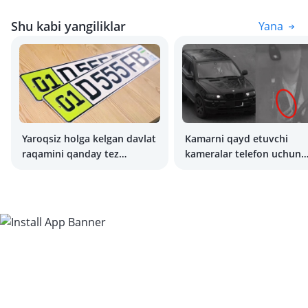
Shu kabi yangiliklar
Yana
Yaroqsiz holga kelgan davlat
Kamarni qayd etuvchi
raqamini qanday tez
kameralar telefon uchun
almashtirish mumkin?
ham jarima solishni boshl