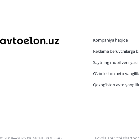
Kompaniya haqida
Reklama beruvchilarga b
Saytning mobil versiyasi
O‘zbekiston avto yangilik
Qozog‘iston avto yangilik
© 2018—2026 XK MCHJ «KOLESA»
Foydalanuvchi shartno