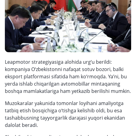
Leapmotor strategiyasiga alohida urg‘u berildi:
kompaniya O‘zbekistonni nafaqat sotuv bozori, balki
eksport platformasi sifatida ham ko‘rmoqda. Ya’ni, bu
yerda ishlab chiqarilgan avtomobillar mintaqaning
boshqa mamlakatlariga ham yetkazib berilishi mumkin.
Muzokaralar yakunida tomonlar loyihani amaliyotga
tatbiq etish bosqichiga o‘tishga kelishib oldi, bu esa
tashabbusning tayyorgarlik darajasi yuqori ekanidan
dalolat beradi.