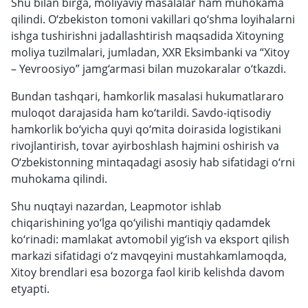
Shu bilan birga, moliyaviy masalalar ham muhokama
qilindi. O‘zbekiston tomoni vakillari qo‘shma loyihalarni
ishga tushirishni jadallashtirish maqsadida Xitoyning
moliya tuzilmalari, jumladan, XXR Eksimbanki va “Xitoy
– Yevroosiyo” jamg‘armasi bilan muzokaralar o‘tkazdi.
Bundan tashqari, hamkorlik masalasi hukumatlararo
muloqot darajasida ham ko‘tarildi. Savdo-iqtisodiy
hamkorlik bo‘yicha quyi qo‘mita doirasida logistikani
rivojlantirish, tovar ayirboshlash hajmini oshirish va
O‘zbekistonning mintaqadagi asosiy hab sifatidagi o‘rni
muhokama qilindi.
Shu nuqtayi nazardan, Leapmotor ishlab
chiqarishining yo‘lga qo‘yilishi mantiqiy qadamdek
ko‘rinadi: mamlakat avtomobil yig‘ish va eksport qilish
markazi sifatidagi o‘z mavqeyini mustahkamlamoqda,
Xitoy brendlari esa bozorga faol kirib kelishda davom
etyapti.