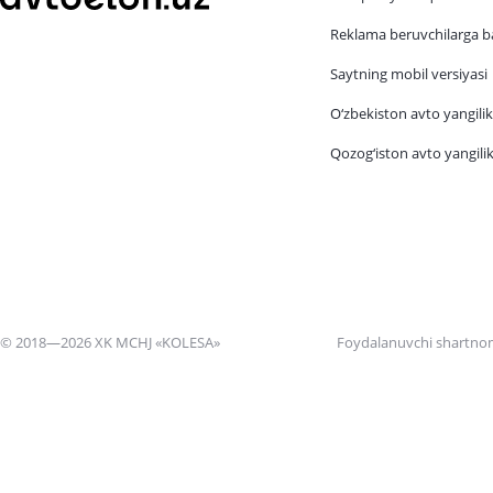
Reklama beruvchilarga b
Saytning mobil versiyasi
O‘zbekiston avto yangilik
Qozog‘iston avto yangilik
© 2018—2026 XK MCHJ «KOLESA»
Foydalanuvchi shartno