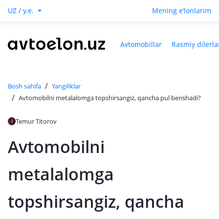
UZ / y.e.
Mening e‘lonlarim
Avtomobillar
Rasmiy dilerla
/
Bosh sahifa
Yangiliklar
/
Avtomobilni metalalomga topshirsangiz, qancha pul berishadi?
Temur Titorov
Avtomobilni
metalalomga
topshirsangiz, qancha