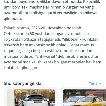
kuzidan buyon noroziliklar davom etmoqda. Ko‘pchilik
umr bo‘yi eski mashinalarini minib yurgani va yangi
avtomobil sotib olishga qurbi yetmasligidan shikoyat
qilmoqda.
Eslatib o‘tamiz, 2026-yil 1-fevraldan boshlab
O‘zbekistonda 50 yoshdan oshgan avtomobillarni
ro‘yxatdan o‘tkazish taqiqlanadi. Yillik texnik ko‘rikdan
o‘tkazish ham imkonsiz bo‘lib qoladi. Faqat maxsus
raqamlarga ega bo‘lgan eski avtomobillar bundan
mustasno. Biroq, "antikvariat" deb hisoblanishi uchun
avtomobil mos kelishi kerak bo‘lgan mezonlar hali ham
ishlab chiqilmagan.
Shu kabi yangiliklar
Yana