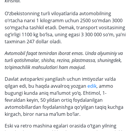
kirishdi.
O‘zbekistonning turli viloyatlarida avtomobilning
o‘rtacha narxi 1 kilogramm uchun 2500 so‘mdan 3000
so‘mgacha tashkil etadi. Demak, transport vositasining
og‘irligi 1100 kg bo‘lsa, uning egasi 3 300 000 so‘m, ya’ni
taxminan 247 dollar oladi.
Avtomobil faqat temirdan iborat emas. Unda alyuminiy va
turli qotishmalar, shisha, rezina, plastmassa, shuningdek,
to‘qimachilik mahsulotlari ham mavjud.
Davlat avtoparkni yangilash uchun imtiyozlar va’da
qilgan edi, bu haqda avvalroq yozgan
edik
, ammo
bugungi kunda aniq ma’lumot yo‘q. Ehtimol, 1-
fevraldan keyin, 50 yildan ortiq foydalanilgan
avtomobillardan foydalanishga qo‘yilgan taqiq kuchga
kirgach, biror narsa ma’lum bo‘lar.
Eski va retro mashina egalari orasida o‘tgan yilning