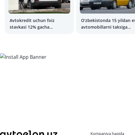
Avtokredit uchun foiz
O‘zbekistonda 15 yildan e
stavkasi 12% gacha
avtomobillarni taksiga
pasayishi mumkin
qo‘yish taqiqlanishi mum
Kompaniya haqida