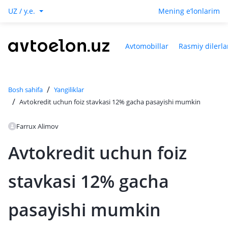
UZ / y.e.
Mening e‘lonlarim
Avtomobillar
Rasmiy dilerla
/
Bosh sahifa
Yangiliklar
/
Avtokredit uchun foiz stavkasi 12% gacha pasayishi mumkin
Farrux Alimov
Avtokredit uchun foiz
stavkasi 12% gacha
pasayishi mumkin