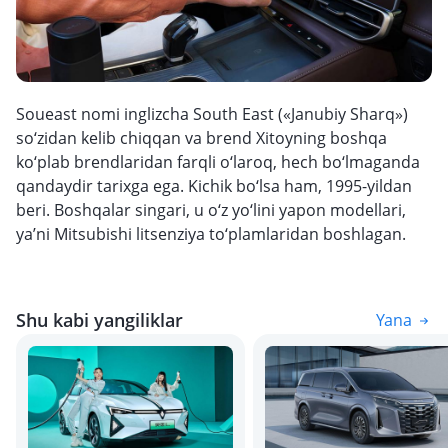
Soueast nomi inglizcha South East («Janubiy Sharq»)
so‘zidan kelib chiqqan va brend Xitoyning boshqa
ko‘plab brendlaridan farqli o‘laroq, hech bo‘lmaganda
qandaydir tarixga ega. Kichik bo‘lsa ham, 1995-yildan
beri. Boshqalar singari, u o‘z yo‘lini yapon modellari,
ya’ni Mitsubishi litsenziya to‘plamlaridan boshlagan.
Shu kabi yangiliklar
Yana