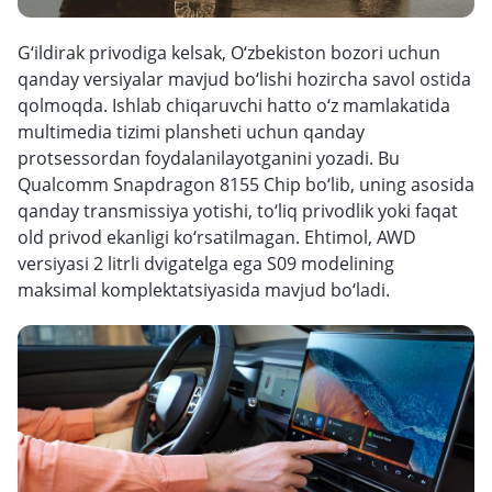
G‘ildirak privodiga kelsak, O‘zbekiston bozori uchun
qanday versiyalar mavjud bo‘lishi hozircha savol ostida
qolmoqda. Ishlab chiqaruvchi hatto o‘z mamlakatida
multimedia tizimi plansheti uchun qanday
protsessordan foydalanilayotganini yozadi. Bu
Qualcomm Snapdragon 8155 Chip bo‘lib, uning asosida
qanday transmissiya yotishi, to‘liq privodlik yoki faqat
old privod ekanligi ko‘rsatilmagan. Ehtimol, AWD
versiyasi 2 litrli dvigatelga ega S09 modelining
maksimal komplektatsiyasida mavjud bo‘ladi.