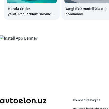
Honda Crider
Yangi BYD modeli Xia deb
yaratuvchilaridan: salonida
nomlanadi
beshta ekranli yangi
elektromobil
Kompaniya haqida
Reklama beruvchilarga b