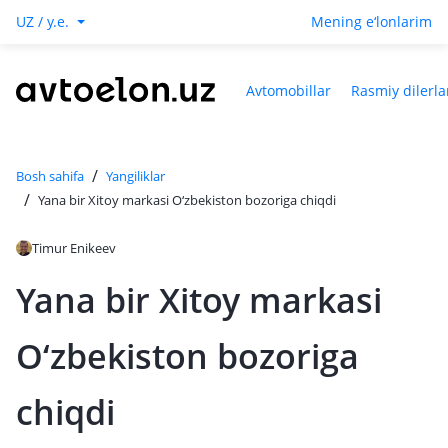
UZ / y.e.
Mening e‘lonlarim
Avtomobillar
Rasmiy dilerla
/
Bosh sahifa
Yangiliklar
/
Yana bir Xitoy markasi O‘zbekiston bozoriga chiqdi
Timur Enikeev
Yana bir Xitoy markasi
O‘zbekiston bozoriga
chiqdi