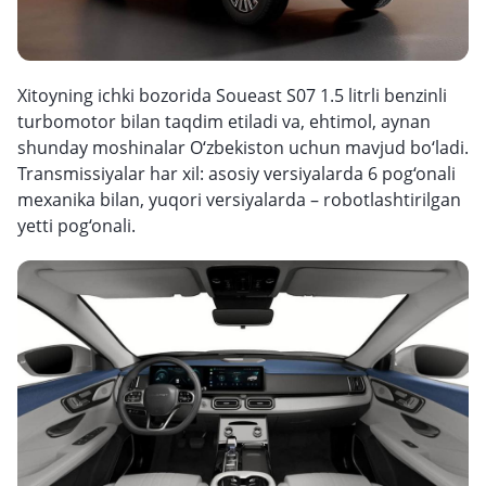
Xitoyning ichki bozorida Soueast S07 1.5 litrli benzinli
turbomotor bilan taqdim etiladi va, ehtimol, aynan
shunday moshinalar O‘zbekiston uchun mavjud bo‘ladi.
Transmissiyalar har xil: asosiy versiyalarda 6 pog‘onali
mexanika bilan, yuqori versiyalarda – robotlashtirilgan
yetti pog‘onali.