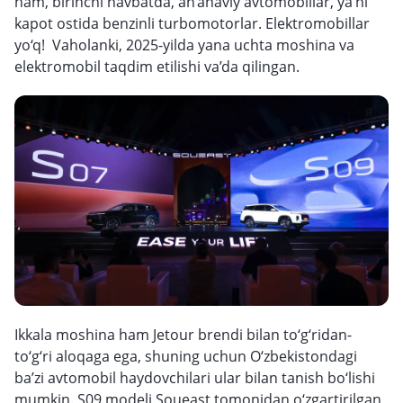
ham, birinchi navbatda, an’anaviy avtomobillar, ya’ni
kapot ostida benzinli turbomotorlar. Elektromobillar
yo‘q! Vaholanki, 2025-yilda yana uchta moshina va
elektromobil taqdim etilishi va’da qilingan.
Ikkala moshina ham Jetour brendi bilan to‘g‘ridan-
to‘g‘ri aloqaga ega, shuning uchun O‘zbekistondagi
ba’zi avtomobil haydovchilari ular bilan tanish bo‘lishi
mumkin. S09 modeli Soueast tomonidan o‘zgartirilgan