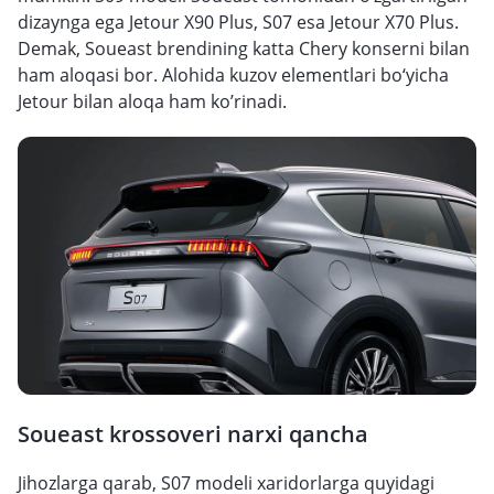
dizaynga ega Jetour X90 Plus, S07 esa Jetour X70 Plus.
Demak, Soueast brendining katta Chery konserni bilan
ham aloqasi bor. Alohida kuzov elementlari bo‘yicha
Jetour bilan aloqa ham ko’rinadi.
Soueast krossoveri narxi qancha
Jihozlarga qarab, S07 modeli xaridorlarga quyidagi