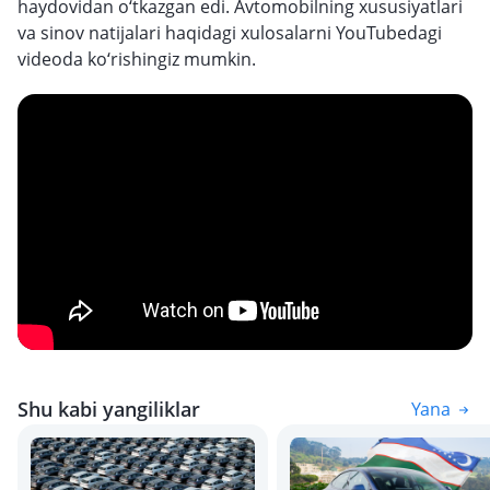
haydovidan o‘tkazgan edi. Avtomobilning xususiyatlari
va sinov natijalari haqidagi xulosalarni YouTubedagi
videoda ko‘rishingiz mumkin.
Shu kabi yangiliklar
Yana