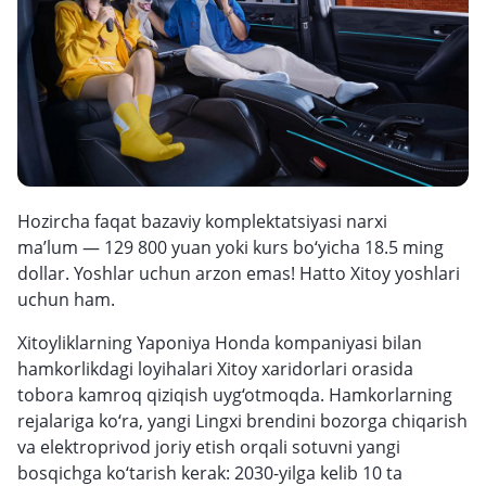
Hozircha faqat bazaviy komplektatsiyasi narxi
ma’lum — 129 800 yuan yoki kurs bo‘yicha 18.5 ming
dollar. Yoshlar uchun arzon emas! Hatto Xitoy yoshlari
uchun ham.
Xitoyliklarning Yaponiya Honda kompaniyasi bilan
hamkorlikdagi loyihalari Xitoy xaridorlari orasida
tobora kamroq qiziqish uyg‘otmoqda. Hamkorlarning
rejalariga ko‘ra, yangi Lingxi brendini bozorga chiqarish
va elektroprivod joriy etish orqali sotuvni yangi
bosqichga ko‘tarish kerak: 2030-yilga kelib 10 ta