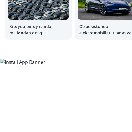
Xitoyda bir oy ichida
O‘zbekistonda
milliondan ortiq
elektromobillar: ular avva
elektromobil va gibrid
qayerda edi?
avtomobillar sotildi