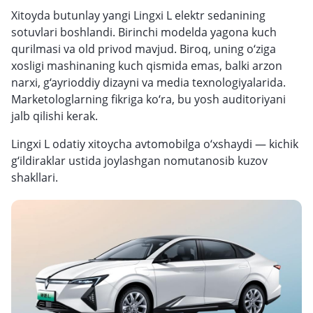
Xitoyda butunlay yangi Lingxi L elektr sedanining
sotuvlari boshlandi. Birinchi modelda yagona kuch
qurilmasi va old privod mavjud. Biroq, uning o‘ziga
xosligi mashinaning kuch qismida emas, balki arzon
narxi, g‘ayrioddiy dizayni va media texnologiyalarida.
Marketologlarning fikriga ko‘ra, bu yosh auditoriyani
jalb qilishi kerak.
Lingxi L odatiy xitoycha avtomobilga o‘xshaydi — kichik
g‘ildiraklar ustida joylashgan nomutanosib kuzov
shakllari.