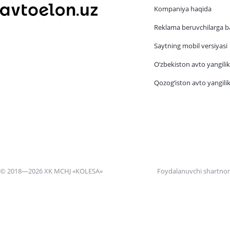
Kompaniya haqida
Reklama beruvchilarga b
Saytning mobil versiyasi
O‘zbekiston avto yangilik
Qozog‘iston avto yangilik
© 2018—2026 XK MCHJ «KOLESA»
Foydalanuvchi shartno