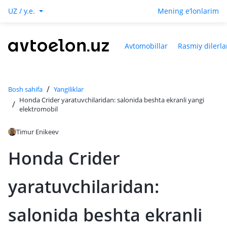
UZ / y.e.
Mening e‘lonlarim
Avtomobillar
Rasmiy dilerla
/
Bosh sahifa
Yangiliklar
Honda Crider yaratuvchilaridan: salonida beshta ekranli yangi
/
elektromobil
Timur Enikeev
Honda Crider
yaratuvchilaridan:
salonida beshta ekranli