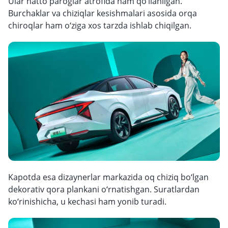
Ular hatto paroglar atrofida ham qo‘llanilgan.
Burchaklar va chiziqlar kesishmalari asosida orqa
chiroqlar ham o‘ziga xos tarzda ishlab chiqilgan.
Kapotda esa dizaynerlar markazida oq chiziq bo‘lgan
dekorativ qora plankani o‘rnatishgan. Suratlardan
ko‘rinishicha, u kechasi ham yonib turadi.