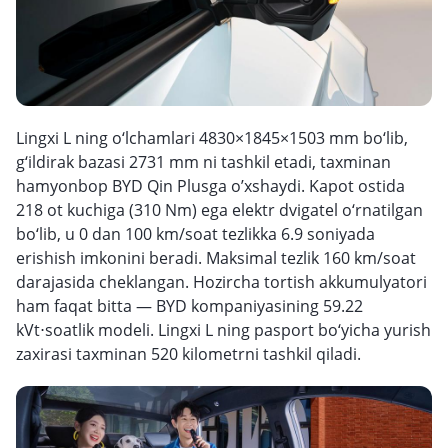
Lingxi L ning o‘lchamlari 4830×1845×1503 mm bo‘lib,
g‘ildirak bazasi 2731 mm ni tashkil etadi, taxminan
hamyonbop BYD Qin Plusga o’xshaydi. Kapot ostida
218 ot kuchiga (310 Nm) ega elektr dvigatel o‘rnatilgan
bo‘lib, u 0 dan 100 km/soat tezlikka 6.9 soniyada
erishish imkonini beradi. Maksimal tezlik 160 km/soat
darajasida cheklangan. Hozircha tortish akkumulyatori
ham faqat bitta — BYD kompaniyasining 59.22
kVt⋅soatlik modeli. Lingxi L ning pasport bo‘yicha yurish
zaxirasi taxminan 520 kilometrni tashkil qiladi.