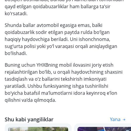
qayd etilgan qoidabuzarliklar ham ballarga ta’sir
ko‘rsatadi.
Shunda ballar avtomobil egasiga emas, balki
qoidabuzarlik sodir etilgan paytda rulda bo‘lgan
haqiqiy haydovchiga beriladi. Uni ishonchnoma,
sug‘urta polisi yoki yo‘l varaqasi orqali aniqlaydigan
bo‘lishadi.
Buning uchun YHXBning mobil ilovasini joriy etish
rejalashtirilgan bo‘lib, u orqali haydovchining shaxsini
tasdiqlash va o‘z ballarini tekshirish imkoniyati
yaratiladi. Ushbu funksiyaning ishga tushirilishi
bo‘yicha batafsil ma’lumotlarni idora keyinroq e’lon
qilishni va’da qilmoqda.
Shu kabi yangiliklar
Yana