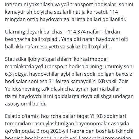
intizomini yaxshilash va yo‘l-transport hodisalari sonini
kamaytirish bo‘yicha sezilarli natija ko‘rsatdi. 114
mingdan ortiq haydovchiga jarima ballari qo‘llanildi.
Ularning deyarli barchasi - 114 374 nafari - birdan
beshgacha ball to‘pladi. Yana olti nafar haydovchi olti
ball, ikki nafari esa yetti va sakkiz ball to‘pladi.
Statistika ijobiy o‘zgarishlarni ko‘rsatmoqda:
mamlakatda yo‘l-transport hodisalarining umumiy soni
6,3 foizga, haydovchilar aybi bilan sodir bo‘lgan baxtsiz
hodisalar soni esa 31 foizga kamaydi! YHXB vakili Zoir
Yo‘ldoshevning ta’kidlashicha, aynan jarima ballari
tizimi haydovchilarni qoidalarga rioya qilishga undagan
asosiy omil bo‘ldi.
Eslatib o‘tamiz, hozircha ballar faqat YHXB xodimlari
tomonidan rasmiylashtirilgan bayonnomalar asosida
qo‘yilmoqda. Biroq 2026-yil 1-apreldan boshlab ikkinchi
bosqich boshlanadi, bunda yo‘l kameralari tomonidan