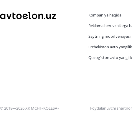
Kompaniya haqida
Reklama beruvchilarga b
Saytning mobil versiyasi
O‘zbekiston avto yangilik
Qozog‘iston avto yangilik
© 2018—2026 XK MCHJ «KOLESA»
Foydalanuvchi shartno