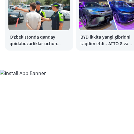
O‘zbekistonda qanday
BYD ikkita yangi gibridni
qoidabuzarliklar uchun
taqdim etdi - ATTO 8 va
jarima o‘rniga
Yuan Up DM-i
ogohlantirishlar beriladi