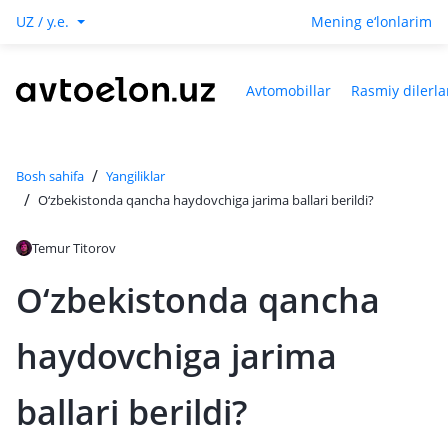
UZ / y.e.
Mening e‘lonlarim
Avtomobillar
Rasmiy dilerla
/
Bosh sahifa
Yangiliklar
/
O‘zbekistonda qancha haydovchiga jarima ballari berildi?
Temur Titorov
O‘zbekistonda qancha
haydovchiga jarima
ballari berildi?