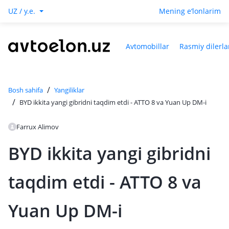
UZ / y.e.
Mening e‘lonlarim
Avtomobillar
Rasmiy dilerla
/
Bosh sahifa
Yangiliklar
/
BYD ikkita yangi gibridni taqdim etdi - ATTO 8 va Yuan Up DM-i
Farrux Alimov
BYD ikkita yangi gibridni
taqdim etdi - ATTO 8 va
Yuan Up DM-i