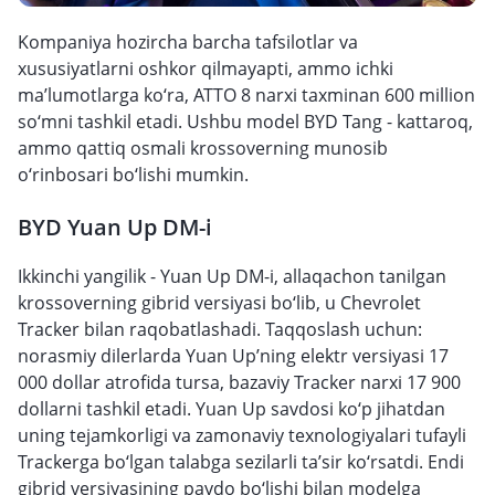
Kompaniya hozircha barcha tafsilotlar va
xususiyatlarni oshkor qilmayapti, ammo ichki
ma’lumotlarga ko‘ra, ATTO 8 narxi taxminan 600 million
so‘mni tashkil etadi. Ushbu model BYD Tang - kattaroq,
ammo qattiq osmali krossoverning munosib
o‘rinbosari bo‘lishi mumkin.
BYD Yuan Up DM-i
Ikkinchi yangilik - Yuan Up DM-i, allaqachon tanilgan
krossoverning gibrid versiyasi bo‘lib, u Chevrolet
Tracker bilan raqobatlashadi. Taqqoslash uchun:
norasmiy dilerlarda Yuan Up’ning elektr versiyasi 17
000 dollar atrofida tursa, bazaviy Tracker narxi 17 900
dollarni tashkil etadi. Yuan Up savdosi ko‘p jihatdan
uning tejamkorligi va zamonaviy texnologiyalari tufayli
Trackerga bo‘lgan talabga sezilarli ta’sir ko‘rsatdi. Endi
gibrid versiyasining paydo bo‘lishi bilan modelga