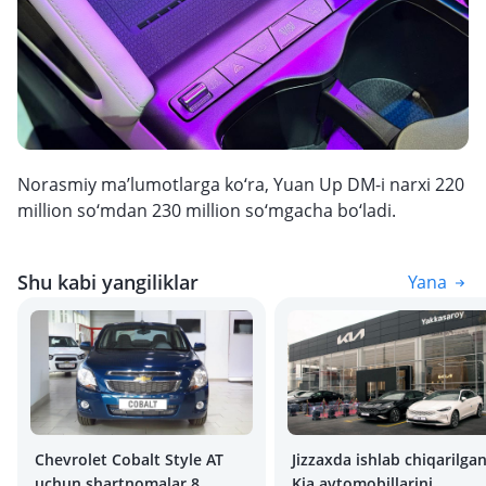
Norasmiy ma’lumotlarga ko‘ra, Yuan Up DM-i narxi 220
million so‘mdan 230 million so‘mgacha bo‘ladi.
Shu kabi yangiliklar
Yana
Chevrolet Cobalt Style AT
Jizzaxda ishlab chiqarilga
uchun shartnomalar 8
Kia avtomobillarini