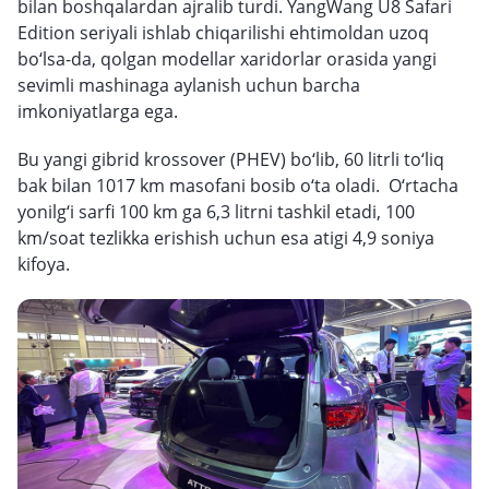
bilan boshqalardan ajralib turdi. YangWang U8 Safari
Edition seriyali ishlab chiqarilishi ehtimoldan uzoq
bo‘lsa-da, qolgan modellar xaridorlar orasida yangi
sevimli mashinaga aylanish uchun barcha
imkoniyatlarga ega.
Bu yangi gibrid krossover (PHEV) bo‘lib, 60 litrli to‘liq
bak bilan 1017 km masofani bosib o‘ta oladi. O‘rtacha
yonilg‘i sarfi 100 km ga 6,3 litrni tashkil etadi, 100
km/soat tezlikka erishish uchun esa atigi 4,9 soniya
kifoya.