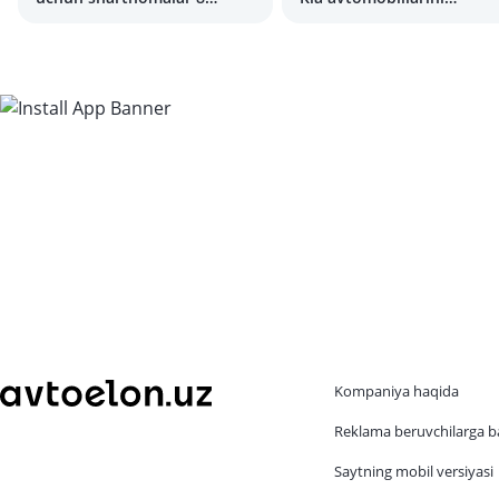
daqiqada tugab ketdi
Tojikistonga eksport qilis
boshlandi
Kompaniya haqida
Reklama beruvchilarga b
Saytning mobil versiyasi