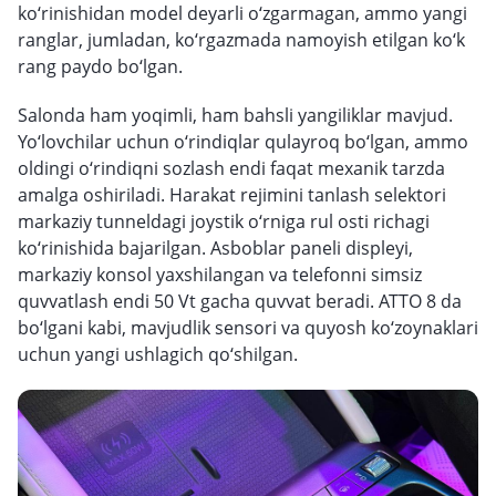
ko‘rinishidan model deyarli o‘zgarmagan, ammo yangi
ranglar, jumladan, ko‘rgazmada namoyish etilgan ko‘k
rang paydo bo‘lgan.
Salonda ham yoqimli, ham bahsli yangiliklar mavjud.
Yo‘lovchilar uchun o‘rindiqlar qulayroq bo‘lgan, ammo
oldingi o‘rindiqni sozlash endi faqat mexanik tarzda
amalga oshiriladi. Harakat rejimini tanlash selektori
markaziy tunneldagi joystik o‘rniga rul osti richagi
ko‘rinishida bajarilgan. Asboblar paneli displeyi,
markaziy konsol yaxshilangan va telefonni simsiz
quvvatlash endi 50 Vt gacha quvvat beradi. ATTO 8 da
bo‘lgani kabi, mavjudlik sensori va quyosh ko‘zoynaklari
uchun yangi ushlagich qo‘shilgan.