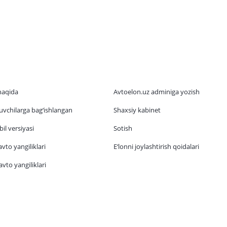
haqida
Avtoelon.uz adminiga yozish
vchilarga bag‘ishlangan
Shaxsiy kabinet
il versiyasi
Sotish
vto yangiliklari
E‘lonni joylashtirish qoidalari
vto yangiliklari