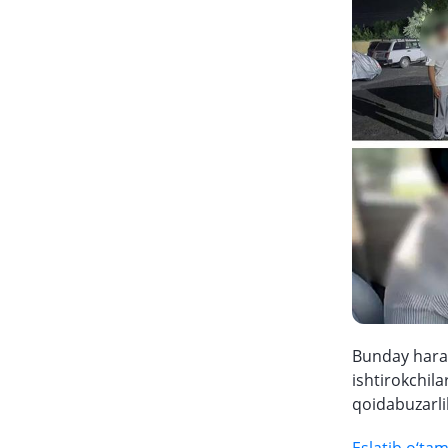
Bunday harak
ishtirokchil
qoidabuzarli