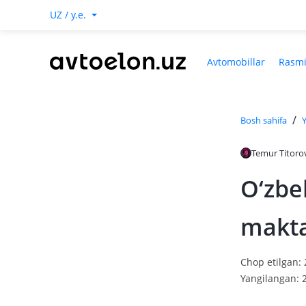
UZ / y.e.
Avtomobillar
Rasmi
/
Bosh sahifa
Y
Temur Titoro
O‘zbe
makta
Chop etilgan:
Yangilangan: 