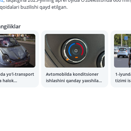
iz
, faqatgina 2025-yilning aprel oyida O‘zbekistonda 600 mi
 qoidalari buzilishi qayd etilgan.
ngiliklar
da yo‘l-transport
Avtomobilda konditsioner
1-iyund
a halok
ishlashini qanday yaxshilash
tizimi i
oni tez ortib
mumkin?