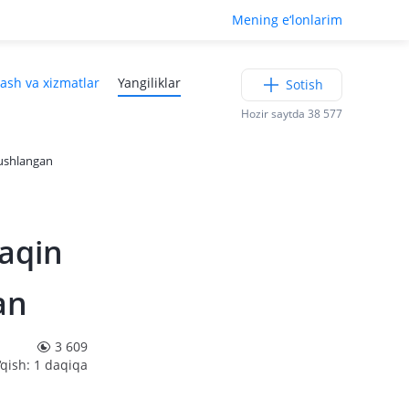
Mening e‘lonlarim
lash va xizmatlar
Yangiliklar
Sotish
Hozir saytda 38 577
 ushlangan
yaqin
an
3 609
‘qish: 1 daqiqa