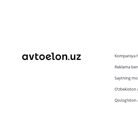
Kompaniya 
Reklama beru
Saytning mob
O‘zbekiston a
Qozog‘iston a