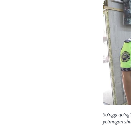
So‘nggi qo‘ng
yetmagan shax