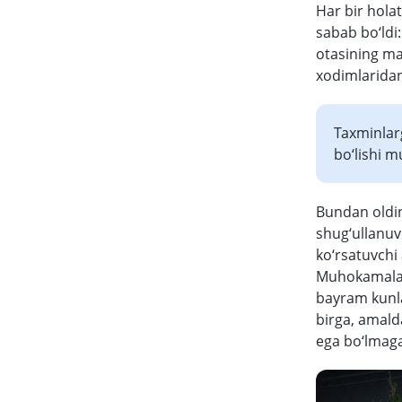
Har bir hola
sabab bo‘ldi
otasining ma
xodimlarida
Taxminlar
bo‘lishi 
Bundan oldin
shug‘ullanuv
ko‘rsatuvchi
Muhokamalar
bayram kunlar
birga, amald
ega bo‘lmaga