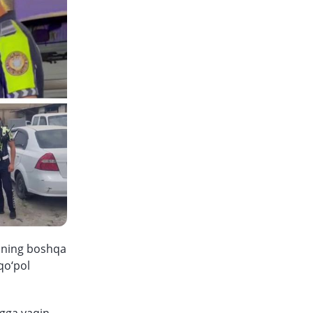
tining boshqa
qo‘pol