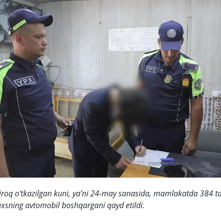
‘iroq o‘tkazilgan kuni, ya’ni 24-may sanasida, mamlakatda 384 t
sning avtomobil boshqargani qayd etildi.