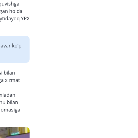
 quvishga
agan holda
aytidayoq YPX
ravar ko‘p
i bilan
ga xizmat
mladan,
Shu bilan
hnomasiga