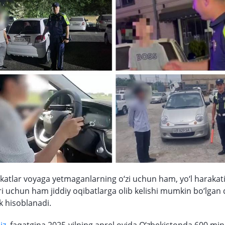
atlar voyaga yetmaganlarning o‘zi uchun ham, yo‘l haraka
ari uchun ham jiddiy oqibatlarga olib kelishi mumkin bo‘lgan 
k hisoblanadi.