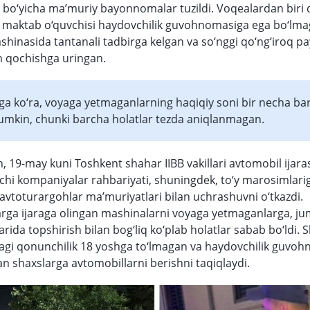
t bo‘yicha ma’muriy bayonnomalar tuzildi. Voqealardan biri
: maktab o‘quvchisi haydovchilik guvohnomasiga ega bo‘lm
shinasida tantanali tadbirga kelgan va so‘nggi qo‘ng‘iroq p
n qochishga uringan.
ga ko‘ra, voyaga yetmaganlarning haqiqiy soni bir necha ba
mumkin, chunki barcha holatlar tezda aniqlanmagan.
, 19-may kuni Toshkent shahar IIBB vakillari avtomobil ijaras
chi kompaniyalar rahbariyati, shuningdek, to‘y marosimlari
 avtoturargohlar ma’muriyatlari bilan uchrashuvni o‘tkazdi.
ga ijaraga olingan mashinalarni voyaga yetmaganlarga, ju
ida topshirish bilan bog‘liq ko‘plab holatlar sabab bo‘ldi. 
agi qonunchilik 18 yoshga to‘lmagan va haydovchilik guvo
n shaxslarga avtomobillarni berishni taqiqlaydi.