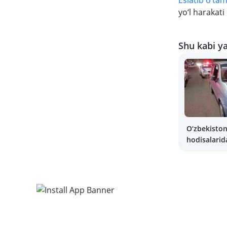
Eslatib o‘tam
yo‘l harakati
Shu kabi ya
O‘zbekiston
hodisalarid
bo‘lganlar s
bormoqda