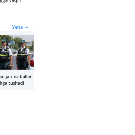
ngga yaqin
Yana
Yana
an jarima ballar
shga tushadi