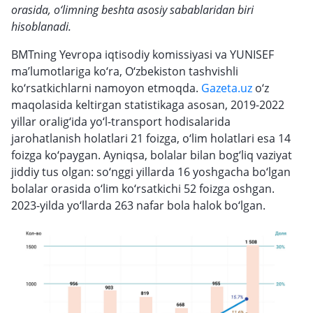
orasida, o‘limning beshta asosiy sabablaridan biri
hisoblanadi.
BMTning Yevropa iqtisodiy komissiyasi va YUNISEF
ma’lumotlariga ko‘ra, O‘zbekiston tashvishli
ko‘rsatkichlarni namoyon etmoqda.
Gazeta.uz
o‘z
maqolasida keltirgan statistikaga asosan, 2019-2022
yillar oralig‘ida yo‘l-transport hodisalarida
jarohatlanish holatlari 21 foizga, o‘lim holatlari esa 14
foizga ko‘paygan. Ayniqsa, bolalar bilan bog‘liq vaziyat
jiddiy tus olgan: so‘nggi yillarda 16 yoshgacha bo‘lgan
bolalar orasida o‘lim ko‘rsatkichi 52 foizga oshgan.
2023-yilda yo‘llarda 263 nafar bola halok bo‘lgan.