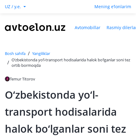
UZ / y.e.
Mening e‘lonlarim
Avtomobillar
Rasmiy dilerla
/
Bosh sahifa
Yangiliklar
O‘zbekistonda yo‘l-transport hodisalarida halok bo‘lganlar soni tez
/
ortib bormoqda
Temur Titorov
O‘zbekistonda yo‘l-
transport hodisalarida
halok bo‘lganlar soni tez