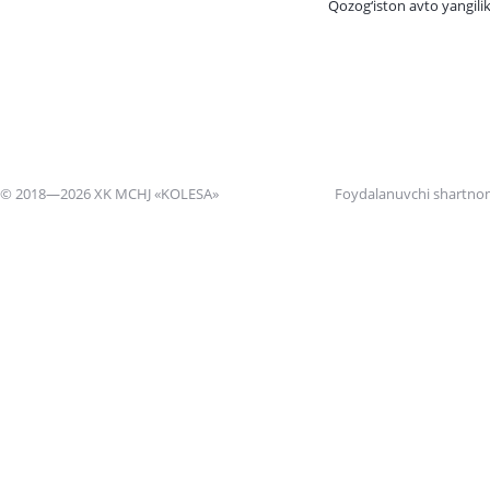
Qozog‘iston avto yangilik
© 2018—2026 XK MCHJ «KOLESA»
Foydalanuvchi shartno