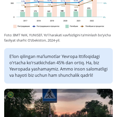
Foto: BMT YeIK, YUNISEF, Yo‘l harakati xavfsizligini ta’minlash bo‘yicha
faoliyat sharhi: O‘zbekiston, 2024-yil.
E’lon qilingan ma’lumotlar Yevropa Ittifoqidagi
o‘rtacha ko‘rsatkichdan 45% dan ortiq. Ha, biz
Yevropada yashamaymiz. Ammo inson salomatligi
va hayoti biz uchun ham shunchalik qadrli!