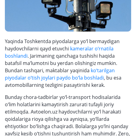
Yaqinda Toshkentda piyodalarga yo‘l bermaydigan
haydovchilarni qayd etuvchi
kameralar o‘rnatila
boshlandi
. Jarimaning qanchaga tushishi haqida
batafsil ma’lumotni bu yerdan olishingiz mumkin.
Bundan tashqari, maktablar yaqinida
ko‘tarilgan
piyodalar o‘tish joylari paydo bo‘la boshladi
, bu esa
avtomobillarning tezligini pasaytirishi kerak.
Bunday chora-tadbirlar yo‘l-transport hodisalarida
o‘lim holatlarini kamaytirish zarurati tufayli joriy
etilmoqda. Avtoelon.uz haydovchilarni yo‘l harakati
qoidalariga rioya qilishga va ayniqsa, yo‘llarda
ehtiyotkor bo‘lishga chaqiradi. Bolalarga yo‘lni qanday
xavfsiz kesib o‘tishni tushuntirish ham muhimdir. Zero,