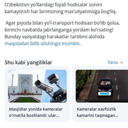
O‘zbekiston yo‘llaridagi fojiali hodisalar sonini
kamaytirish har birimizning mas’uliyatimizga bog‘liq.
Agar piyoda bilan yo‘l-transport hodisasi bo’lib qolsa,
birinchi navbatda jabrlanganga yordam ko‘rsating!
Bunday vaziyatdagi harakatlar tartibini alohida
maqoladan bilib olishingiz mumkin
.
Shu kabi yangiliklar
Yana
Masjidlar yonida kameralar
Kameralar xavfsizlik
o‘rnatila boshlandi: ular
kamarini taqmagan
noto‘g‘ri parkovka
haydovchilarga jarima
holatlarini qayd etmoqda
solishni boshladi