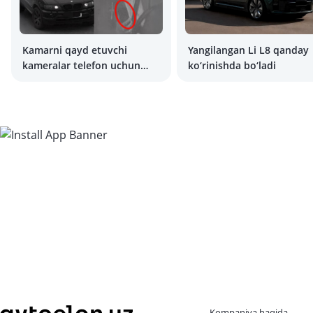
Kamarni qayd etuvchi
Yangilangan Li L8 qanday
kameralar telefon uchun
ko‘rinishda bo‘ladi
ham jarima solishni boshladi
Kompaniya haqida