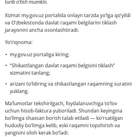
turib o‘tish mumkin.
Xizmat my.gov.uz portalida onlayn tarzda yo‘lga qo‘yildi
va O‘zbekistonda davlat raqami belgilarini tiklash
jarayonini ancha osonlashtiradi.
Yo‘riqnoma:
my.gov.uz portaliga kiring;
“Shikastlangan davlat raqami belgisini tiklash”
xizmatini tanlang;
arizani to‘ldiring va shikastlangan raqamning suratini
yuklang.
Ma’lumotlar tekshirilgach, foydalanuvchiga to‘lov
uchun hisob-faktura yuboriladi. Shundan keyingina
bo‘limga shaxsan borish talab etiladi — ko‘rsatilgan
hududiy bo‘limga kelib, eski raqamni topshirish va
yangisini olish kerak bo‘ladi.