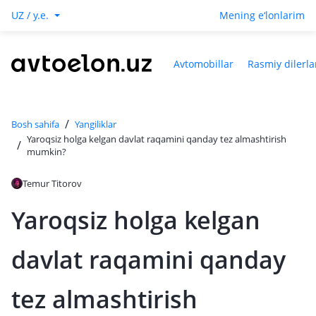
UZ / y.e.
Mening e‘lonlarim
Avtomobillar
Rasmiy dilerla
/
Bosh sahifa
Yangiliklar
Yaroqsiz holga kelgan davlat raqamini qanday tez almashtirish
/
mumkin?
Temur Titorov
Yaroqsiz holga kelgan
davlat raqamini qanday
tez almashtirish