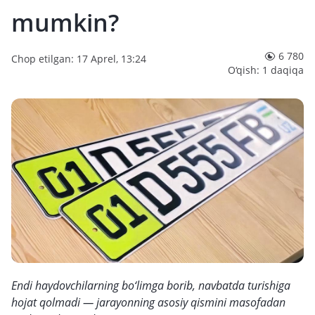
mumkin?
6 780
Chop etilgan: 17 Aprel, 13:24
O‘qish: 1 daqiqa
Endi haydovchilarning bo‘limga borib, navbatda turishiga
hojat qolmadi — jarayonning asosiy qismini masofadan