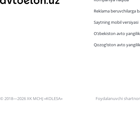
Reklama beruvchilarga b
Saytning mobil versiyasi
O‘zbekiston avto yangilik
Qozog‘iston avto yangilik
© 2018—2026 XK MCHJ «KOLESA»
Foydalanuvchi shartno