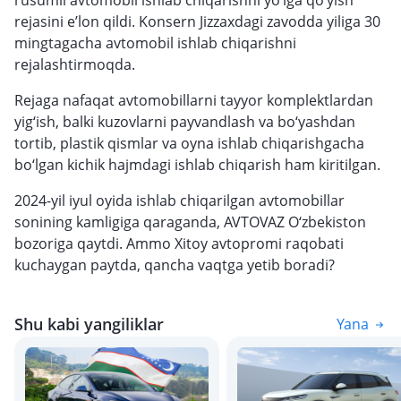
rusumli avtomobil ishlab chiqarishni yo‘lga qo‘yish
rejasini e’lon qildi. Konsern Jizzaxdagi zavodda yiliga 30
mingtagacha avtomobil ishlab chiqarishni
rejalashtirmoqda.
Rejaga nafaqat avtomobillarni tayyor komplektlardan
yig‘ish, balki kuzovlarni payvandlash va bo‘yashdan
tortib, plastik qismlar va oyna ishlab chiqarishgacha
bo‘lgan kichik hajmdagi ishlab chiqarish ham kiritilgan.
2024-yil iyul oyida ishlab chiqarilgan avtomobillar
sonining kamligiga qaraganda, AVTOVAZ O‘zbekiston
bozoriga qaytdi. Ammo Xitoy avtopromi raqobati
kuchaygan paytda, qancha vaqtga yetib boradi?
Shu kabi yangiliklar
Yana