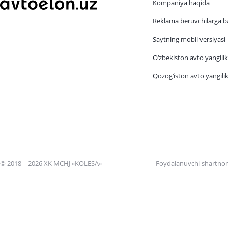
Kompaniya haqida
Reklama beruvchilarga b
Saytning mobil versiyasi
O‘zbekiston avto yangilik
Qozog‘iston avto yangilik
© 2018—2026 XK MCHJ «KOLESA»
Foydalanuvchi shartno