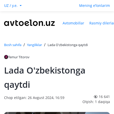
UZ / y.e.
Mening e‘lonlarim
Avtomobillar
Rasmiy dilerla
/
/
Bosh sahifa
Yangiliklar
Lada O'zbekistonga qaytdi
Temur Titorov
Lada O'zbekistonga
qaytdi
16 641
Chop etilgan: 26 Avgust 2024, 16:59
O‘qish: 1 daqiqa