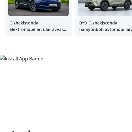
O‘zbekistonda
BYD O‘zbekistonda
elektromobillar: ular avval
hamyonbob avtomobillar
qayerda edi?
ishlab chiqaradi