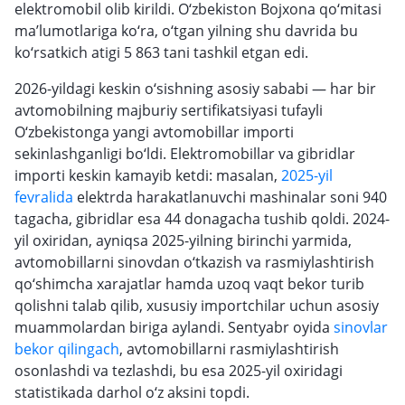
elektromobil olib kirildi. O‘zbekiston Bojxona qo‘mitasi
ma’lumotlariga ko‘ra, o‘tgan yilning shu davrida bu
ko‘rsatkich atigi 5 863 tani tashkil etgan edi.
2026-yildagi keskin o‘sishning asosiy sababi — har bir
avtomobilning majburiy
sertifikatsiyasi tufayli
O‘zbekistonga yangi avtomobillar importi
sekinlashganligi bo‘ldi. Elektromobillar va gibridlar
importi keskin kamayib ketdi: masalan,
2025-yil
fevralida
elektrda harakatlanuvchi mashinalar soni 940
tagacha, gibridlar esa 44 donagacha tushib qoldi. 2024-
yil oxiridan, ayniqsa 2025-yilning birinchi yarmida,
avtomobillarni sinovdan o‘tkazish va rasmiylashtirish
qo‘shimcha xarajatlar hamda uzoq vaqt bekor turib
qolishni talab qilib, xususiy importchilar uchun asosiy
muammolardan biriga aylandi. Sentyabr oyida
sinovlar
bekor qilingach
, avtomobillarni rasmiylashtirish
osonlashdi va tezlashdi, bu esa 2025-yil oxiridagi
statistikada darhol o‘z aksini topdi.