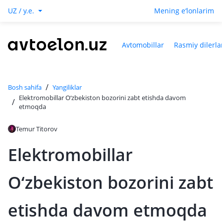
UZ / y.e.
Mening e‘lonlarim
Avtomobillar
Rasmiy dilerla
/
Bosh sahifa
Yangiliklar
Elektromobillar O‘zbekiston bozorini zabt etishda davom
/
etmoqda
Temur Titorov
Elektromobillar
O‘zbekiston bozorini zabt
etishda davom etmoqda