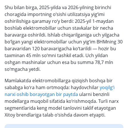
Shu bilan birga, 2025-yilda va 2026-yilning birinchi
choragida importning o‘sishi utilizatsiya yig‘imi
oshirilishiga qaramay ro‘y berdi: 2025-yil 1-maydan
boshlab elektromobillar uchun stavkalar bir necha
baravarga oshirildi. Ishlab chiqarilganiga uch yilgacha
bo‘lgan yangi elektromobillar uchun yig‘im BHMning 30
baravaridan 120 baravarigacha ko‘tarildi — hozir bu
taxminan 45 mln so‘mni tashkil etadi. Uch yildan
oshgan mashinalar uchun esa bu summa 78,7 mln
so‘mgacha yetdi.
Mamlakatda elektromobillarga qiziqish boshqa bir
sababga ko‘ra ham ortmoqda: haydovchilar
yoqilg‘i
narxi oshib borayotgan bir paytda
ularni benzinli
modellarga muqobil sifatida ko‘rishmoqda. Turli narx
segmentlarida keng model tanlovini taklif etayotgan
Xitoy brendlariga talab o‘sishda davom etyapti.