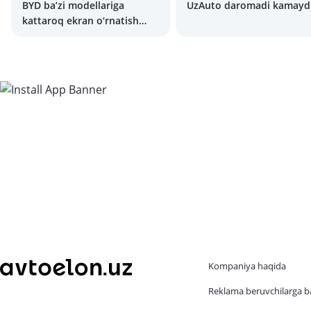
BYD ba’zi modellariga
UzAuto daromadi kamayd
kattaroq ekran o‘rnatish
mumkin
Kompaniya haqida
Reklama beruvchilarga b