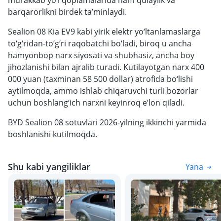
murakkab yo‘l qoplamalarida ham qulaylik va
barqarorlikni birdek ta’minlaydi.
Sealion 08 Kia EV9 kabi yirik elektr yo‘ltanlamaslarga
to‘g‘ridan-to‘g‘ri raqobatchi bo‘ladi, biroq u ancha
hamyonbop narx siyosati va shubhasiz, ancha boy
jihozlanishi bilan ajralib turadi. Kutilayotgan narx 400
000 yuan (taxminan 58 500 dollar) atrofida bo‘lishi
aytilmoqda, ammo ishlab chiqaruvchi turli bozorlar
uchun boshlang‘ich narxni keyinroq e’lon qiladi.
BYD Sealion 08 sotuvlari 2026-yilning ikkinchi yarmida
boshlanishi kutilmoqda.
Shu kabi yangiliklar
Yana