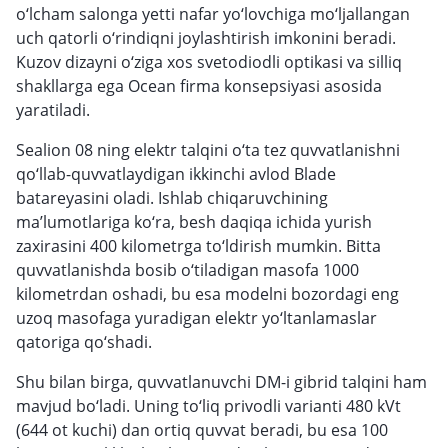
o‘lcham salonga yetti nafar yo‘lovchiga mo‘ljallangan
uch qatorli o‘rindiqni joylashtirish imkonini beradi.
Kuzov dizayni o‘ziga xos svetodiodli optikasi va silliq
shakllarga ega Ocean firma konsepsiyasi asosida
yaratiladi.
Sealion 08 ning elektr talqini o‘ta tez quvvatlanishni
qo‘llab-quvvatlaydigan ikkinchi avlod Blade
batareyasini oladi. Ishlab chiqaruvchining
ma’lumotlariga ko‘ra, besh daqiqa ichida yurish
zaxirasini 400 kilometrga to‘ldirish mumkin. Bitta
quvvatlanishda bosib o‘tiladigan masofa 1000
kilometrdan oshadi, bu esa modelni bozordagi eng
uzoq masofaga yuradigan elektr yo‘ltanlamaslar
qatoriga qo‘shadi.
Shu bilan birga, quvvatlanuvchi DM-i gibrid talqini ham
mavjud bo‘ladi. Uning to‘liq privodli varianti 480 kVt
(644 ot kuchi) dan ortiq quvvat beradi, bu esa 100