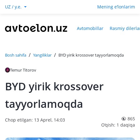
UZ / y.e.
Mening e‘lonlarim
Avtomobillar
Rasmiy dilerla
/
/
Bosh sahifa
Yangiliklar
BYD yirik krossover tayyorlamoqda
Temur Titorov
BYD yirik krossover
tayyorlamoqda
865
Chop etilgan: 13 Aprel, 14:03
O‘qish: 1 daqiqa