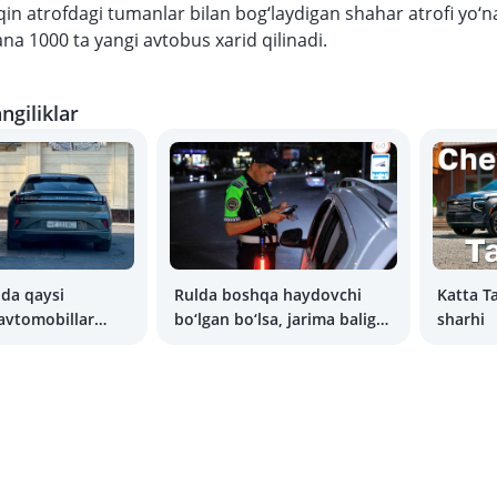
qin atrofdagi tumanlar bilan bog‘laydigan shahar atrofi yo‘na
na 1000 ta yangi avtobus xarid qilinadi.
ngiliklar
da qaysi
Rulda boshqa haydovchi
Katta T
avtomobillar
bo‘lgan bo‘lsa, jarima baliga
sharhi
tib bormoqda?
qanday e’tiroz bildirish
mumkin?