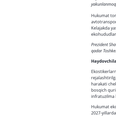
yakunlanmoq
Hukumat tomo
avtotranspor
Kelajakda yas
ekohududlard
Prezident Shav
qadar Toshken
Haydovchila
Ekostikerlar
rejalashtiri
harakati che
bosqich quri
infratuzilma 
Hukumat ekol
2027-yillard