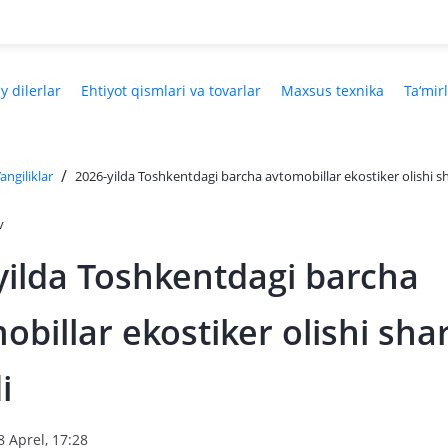
y dilerlar
Ehtiyot qismlari va tovarlar
Maxsus texnika
Ta‘mir
/
angiliklar
2026-yilda Toshkentdagi barcha avtomobillar ekostiker olishi sh
v
yilda Toshkentdagi barcha
obillar ekostiker olishi sha
i
8 Aprel, 17:28