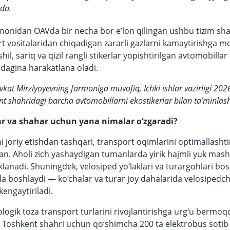
da.
nidan OAVda bir necha bor e’lon qilingan ushbu tizim sha
t vositalaridan chiqadigan zararli gazlarni kamaytirishga mo
hil, sariq va qizil rangli stikerlar yopishtirilgan avtomobillar 
agina harakatlana oladi.
kat Mirziyoyevning farmoniga muvofiq, Ichki ishlar vazirligi 2026
t shahridagi barcha avtomobillarni ekostikerlar bilan ta’minlash
r va shahar uchun yana nimalar o‘zgaradi?
ni joriy etishdan tashqari, transport oqimlarini optimallasht
lgan. Aholi zich yashaydigan tumanlarda yirik hajmli yuk mash
klanadi. Shuningdek, velosiped yo‘laklari va turargohlari bo
la boshlaydi — ko‘chalar va turar joy dahalarida velosipedc
kengaytiriladi.
ogik toza transport turlarini rivojlantirishga urg‘u bermoq
a Toshkent shahri uchun qo‘shimcha 200 ta elektrobus sotib 