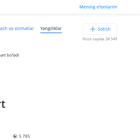
Mening e‘lonlarim
lash va xizmatlar
Yangiliklar
Sotish
Hozir saytda 38 549
art bo‘ladi
rt
5 785