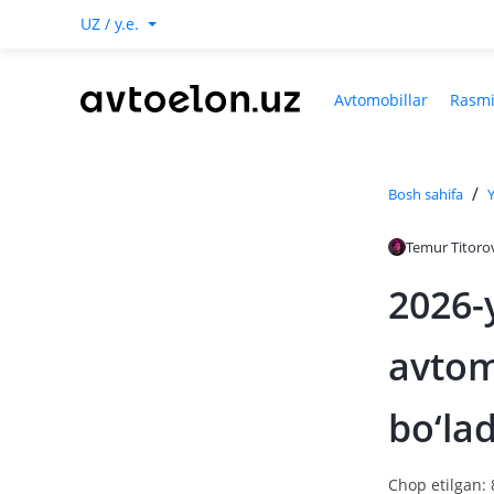
UZ / y.e.
Avtomobillar
Rasmi
/
Bosh sahifa
Y
Temur Titoro
2026-
avtom
bo‘lad
Chop etilgan: 