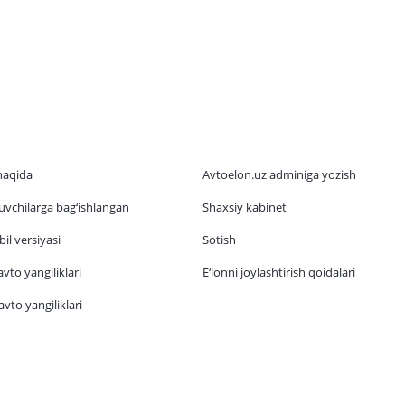
haqida
Avtoelon.uz adminiga yozish
vchilarga bag‘ishlangan
Shaxsiy kabinet
il versiyasi
Sotish
vto yangiliklari
E‘lonni joylashtirish qoidalari
vto yangiliklari