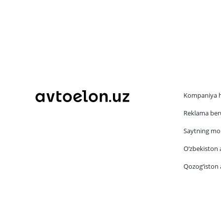
Kompaniya 
Reklama beru
Saytning mob
O‘zbekiston a
Qozog‘iston a