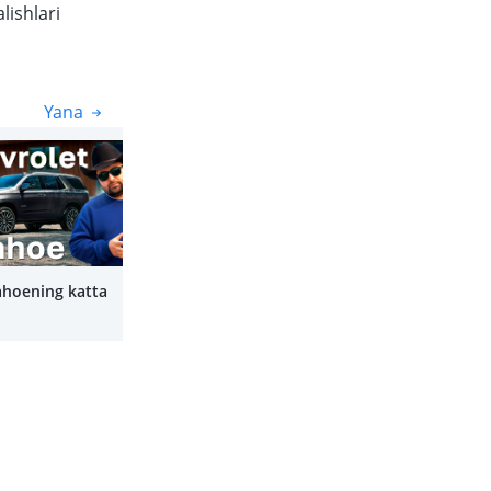
lishlari
Yana
Yana
ahoening katta