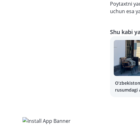
Poytaxtni ya
uchun esa ya
Shu kabi ya
O‘zbekiston
rusumdagi 
savdosi or