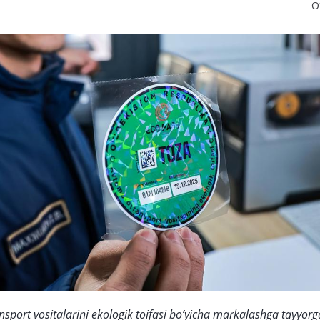
O
nsport vositalarini ekologik toifasi bo‘yicha markalashga tayyorg