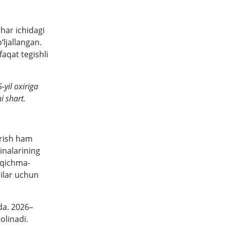
har ichidagi
‘ljallangan.
faqat tegishli
-yil oxiriga
i shart.
irish ham
inalarining
sqichma-
hilar uchun
da. 2026–
olinadi.