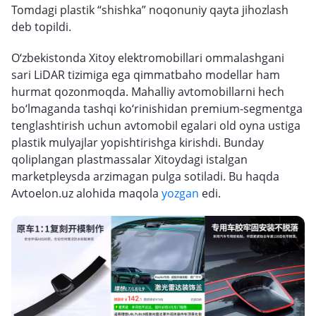
Tomdagi plastik “shishka” noqonuniy qayta jihozlash
deb topildi.
O‘zbekistonda Xitoy elektromobillari ommalashgani
sari LiDAR tizimiga ega qimmatbaho modellar ham
hurmat qozonmoqda. Mahalliy avtomobillarni hech
bo‘lmaganda tashqi ko‘rinishidan premium-segmentga
tenglashtirish uchun avtomobil egalari old oyna ustiga
plastik mulyajlar yopishtirishga kirishdi. Bunday
qoliplangan plastmassalar Xitoydagi istalgan
marketpleysda arzimagan pulga sotiladi. Bu haqda
Avtoelon.uz alohida maqola
yozgan
edi.