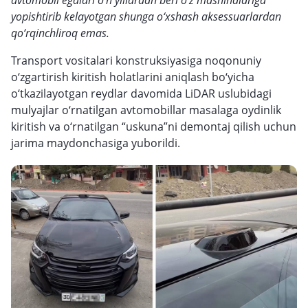
avtomobil egalari o‘n yillardan beri o‘z mashinalariga
yopishtirib kelayotgan shunga o‘xshash aksessuarlardan
qo‘rqinchliroq emas.
Transport vositalari konstruksiyasiga noqonuniy
o‘zgartirish kiritish holatlarini aniqlash bo‘yicha
o‘tkazilayotgan reydlar davomida LiDAR uslubidagi
mulyajlar o‘rnatilgan avtomobillar masalaga oydinlik
kiritish va o‘rnatilgan “uskuna”ni demontaj qilish uchun
jarima maydonchasiga yuborildi.