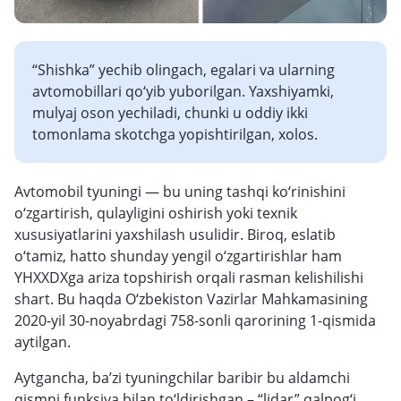
“Shishka” yechib olingach, egalari va ularning
avtomobillari qo‘yib yuborilgan. Yaxshiyamki,
mulyaj oson yechiladi, chunki u oddiy ikki
tomonlama skotchga yopishtirilgan, xolos.
Avtomobil tyuningi — bu uning tashqi ko‘rinishini
o‘zgartirish, qulayligini oshirish yoki texnik
xususiyatlarini yaxshilash usulidir. Biroq, eslatib
o‘tamiz, hatto shunday yengil o‘zgartirishlar ham
YHXXDXga ariza topshirish orqali rasman kelishilishi
shart. Bu haqda O‘zbekiston Vazirlar Mahkamasining
2020-yil 30-noyabrdagi 758-sonli qarorining 1-qismida
aytilgan.
Aytgancha, ba’zi tyuningchilar baribir bu aldamchi
qismni funksiya bilan to‘ldirishgan – “lidar” qalpog‘i