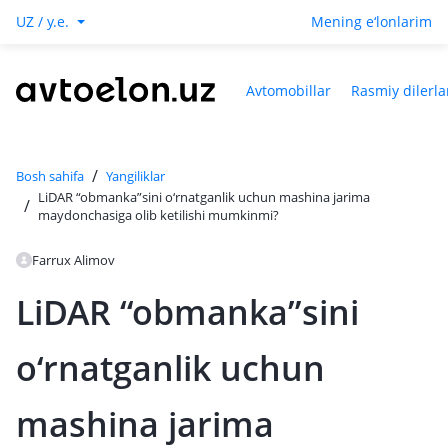
UZ / y.e.
Mening e‘lonlarim
Avtomobillar
Rasmiy dilerla
/
Bosh sahifa
Yangiliklar
LiDAR “obmanka”sini o‘rnatganlik uchun mashina jarima
/
maydonchasiga olib ketilishi mumkinmi?
Farrux Alimov
LiDAR “obmanka”sini
o‘rnatganlik uchun
mashina jarima