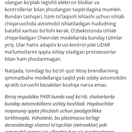
ulangan ko‘plab tegishli elektron bloklar va
kontrollerlar bilan jihozlangan taqdirdagina mumkin.
Bundan tashqari, tizim to‘laqonli ishlashi uchun ishlab
chiqaruvchida avtomobil ishlatiladigan hududning
batafsil xaritasi bo‘lishi kerak. O‘zbekistonda ishlab
chiqariladigan Chevrolet modellarida bunday tizimlar
yo‘q. Ular hatto adaptiv kruiz-kontrol yoki LiDAR
ma’lumotlarini qayta ishlay oladigan protsessorlar
bilan ham jihozlanmagan.
Natijada, tomdagi bu bo‘sh quti Xitoy brendlarining
qimmatbaho modellariga taqlid yoki oddiy avtomobilni
ajratib turuvchi bezakdan boshqa narsa emas.
Biroq respublika YHXX bunda xavf ko‘rib, shaharlarda
bunday avtomobillarni ushlay boshladi. Haydovchilar
noqonuniy qayta jihozlash uchun javobgarlikka
tortilmoqda. Vaholanki, bu plastmassa bo‘lagi
derazalardagi shamol to‘sqichlar (vetroviklar) yoki