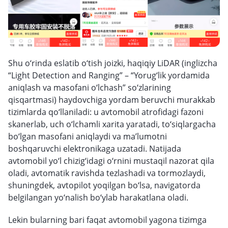
Shu o‘rinda eslatib o‘tish joizki, haqiqiy LiDAR (inglizcha
“Light Detection and Ranging” – “Yorug‘lik yordamida
aniqlash va masofani o‘lchash” so‘zlarining
qisqartmasi) haydovchiga yordam beruvchi murakkab
tizimlarda qo‘llaniladi: u avtomobil atrofidagi fazoni
skanerlab, uch o‘lchamli xarita yaratadi, to‘siqlargacha
bo‘lgan masofani aniqlaydi va ma’lumotni
boshqaruvchi elektronikaga uzatadi. Natijada
avtomobil yo‘l chizig‘idagi o‘rnini mustaqil nazorat qila
oladi, avtomatik ravishda tezlashadi va tormozlaydi,
shuningdek, avtopilot yoqilgan bo‘lsa, navigatorda
belgilangan yo‘nalish bo‘ylab harakatlana oladi.
Lekin bularning bari faqat avtomobil yagona tizimga