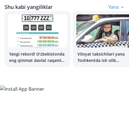
Shu kabi yangiliklar
Yana
Yangi rekord! O‘zbekistonda
Viloyat taksichilari yana
eng qimmat davlat raqami
Toshkentda ish olib
narxi qancha?
borishlari mumkin. Biroq,
ma’lum shartlar asosida