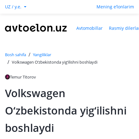
UZ / y.e.
Mening e‘lonlarim
Avtomobillar
Rasmiy dilerla
/
Bosh sahifa
Yangiliklar
/
Volkswagen O‘zbekistonda yig‘ilishni boshlaydi
Temur Titorov
Volkswagen
O‘zbekistonda yig‘ilishni
boshlaydi