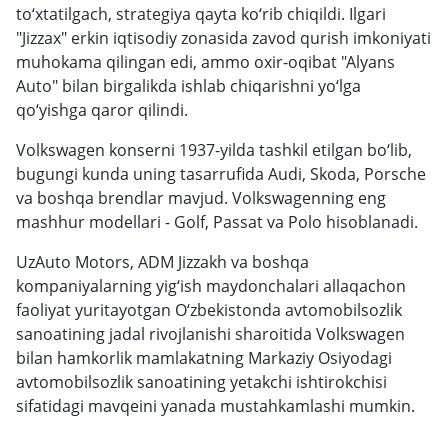
to‘xtatilgach, strategiya qayta ko‘rib chiqildi. Ilgari
"Jizzax" erkin iqtisodiy zonasida zavod qurish imkoniyati
muhokama qilingan edi, ammo oxir-oqibat "Alyans
Auto" bilan birgalikda ishlab chiqarishni yo‘lga
qo‘yishga qaror qilindi.
Volkswagen konserni 1937-yilda tashkil etilgan bo‘lib,
bugungi kunda uning tasarrufida Audi, Skoda, Porsche
va boshqa brendlar mavjud. Volkswagenning eng
mashhur modellari - Golf, Passat va Polo hisoblanadi.
UzAuto Motors, ADM Jizzakh va boshqa
kompaniyalarning yig‘ish maydonchalari allaqachon
faoliyat yuritayotgan O‘zbekistonda avtomobilsozlik
sanoatining jadal rivojlanishi sharoitida Volkswagen
bilan hamkorlik mamlakatning Markaziy Osiyodagi
avtomobilsozlik sanoatining yetakchi ishtirokchisi
sifatidagi mavqeini yanada mustahkamlashi mumkin.