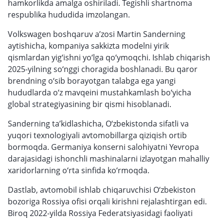
hamkorlikda amalga oshiriladi. Tegishli shartnoma
respublika hududida imzolangan.
Volkswagen boshqaruv a’zosi Martin Sanderning
aytishicha, kompaniya sakkizta modelni yirik
qismlardan yig‘ishni yo‘lga qo‘ymoqchi. Ishlab chiqarish
2025-yilning so‘nggi choragida boshlanadi. Bu qaror
brendning o‘sib borayotgan talabga ega yangi
hududlarda o‘z mavqeini mustahkamlash bo‘yicha
global strategiyasining bir qismi hisoblanadi.
Sanderning ta’kidlashicha, O‘zbekistonda sifatli va
yuqori texnologiyali avtomobillarga qiziqish ortib
bormoqda. Germaniya konserni salohiyatni Yevropa
darajasidagi ishonchli mashinalarni izlayotgan mahalliy
xaridorlarning o‘rta sinfida ko‘rmoqda.
Dastlab, avtomobil ishlab chiqaruvchisi O‘zbekiston
bozoriga Rossiya ofisi orqali kirishni rejalashtirgan edi.
Biroq 2022-yilda Rossiya Federatsiyasidagi faoliyati