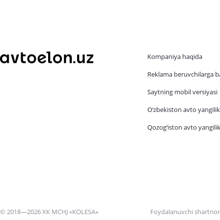
Kompaniya haqida
Reklama beruvchilarga b
Saytning mobil versiyasi
O‘zbekiston avto yangilik
Qozog‘iston avto yangilik
© 2018—2026 XK MCHJ «KOLESA»
Foydalanuvchi shartno