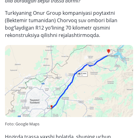
olib boradigan bepul trassa bormi?
Turkiyaning Onur Group kompaniyasi poytaxtni
(Bektemir tumanidan) Chorvoq suv ombori bilan
bog‘laydigan R12 yo‘lining 70 kilometr qismini
rekonstruksiya qilishni rejalashtirmoqda.
Foto: Google Maps
Hozirda trassa yaxshi holatda, shuning uchun