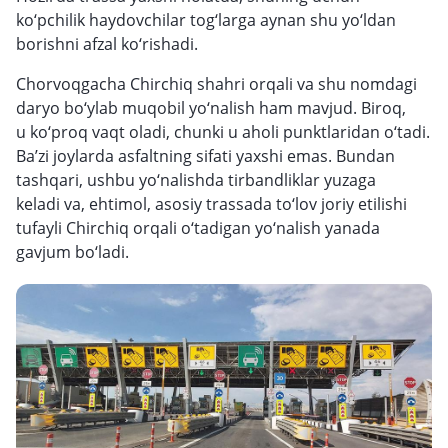
ko‘pchilik haydovchilar tog‘larga aynan shu yo‘ldan
borishni afzal ko‘rishadi.
Chorvoqgacha Chirchiq shahri orqali va shu nomdagi
daryo bo‘ylab muqobil yo‘nalish ham mavjud. Biroq,
u ko‘proq vaqt oladi, chunki u aholi punktlaridan o‘tadi.
Ba’zi joylarda asfaltning sifati yaxshi emas. Bundan
tashqari, ushbu yo‘nalishda tirbandliklar yuzaga
keladi va, ehtimol, asosiy trassada to‘lov joriy etilishi
tufayli Chirchiq orqali o‘tadigan yo‘nalish yanada
gavjum bo‘ladi.