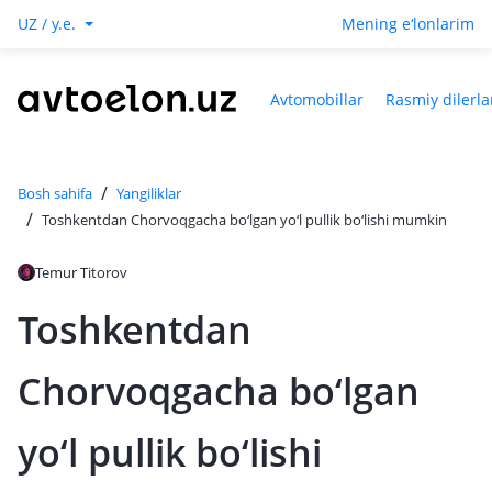
UZ / y.e.
Mening e‘lonlarim
Avtomobillar
Rasmiy dilerla
/
Bosh sahifa
Yangiliklar
/
Toshkentdan Chorvoqgacha bo‘lgan yo‘l pullik bo‘lishi mumkin
Temur Titorov
Toshkentdan
Chorvoqgacha bo‘lgan
yo‘l pullik bo‘lishi