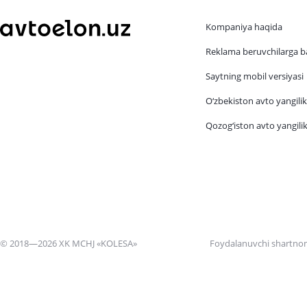
Kompaniya haqida
Reklama beruvchilarga b
Saytning mobil versiyasi
O‘zbekiston avto yangilik
Qozog‘iston avto yangilik
© 2018—2026 XK MCHJ «KOLESA»
Foydalanuvchi shartno