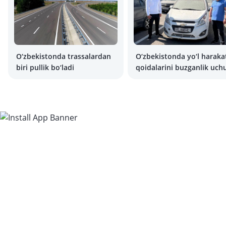
O‘zbekistonda trassalardan
O‘zbekistonda yo‘l haraka
biri pullik bo‘ladi
qoidalarini buzganlik uch
jarimalar bo‘yicha rekord
qanday?