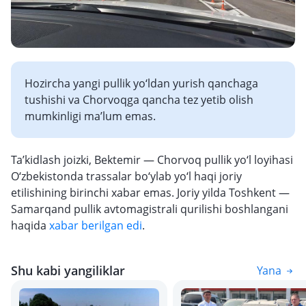
Hozircha yangi pullik yo‘ldan yurish qanchaga
tushishi va Chorvoqga qancha tez yetib olish
mumkinligi ma’lum emas.
Ta’kidlash joizki, Bektemir — Chorvoq pullik yo‘l loyihasi
O‘zbekistonda trassalar bo‘ylab yo‘l haqi joriy
etilishining birinchi xabar emas. Joriy yilda Toshkent —
Samarqand pullik avtomagistrali qurilishi boshlangani
haqida
xabar berilgan edi
.
Shu kabi yangiliklar
Yana