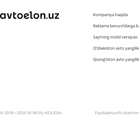
Kompaniya haqida
Reklama beruvchilarga b
Saytning mobil versiyasi
O‘zbekiston avto yangilik
Qozog‘iston avto yangilik
© 2018—2026 XK MCHJ «KOLESA»
Foydalanuvchi shartno