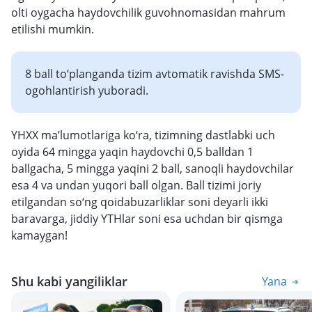
olti oygacha haydovchilik guvohnomasidan mahrum
etilishi mumkin.
8 ball to‘planganda tizim avtomatik ravishda SMS-
ogohlantirish yuboradi.
YHXX ma’lumotlariga ko‘ra, tizimning dastlabki uch
oyida 64 mingga yaqin haydovchi 0,5 balldan 1
ballgacha, 5 mingga yaqini 2 ball, sanoqli haydovchilar
esa 4 va undan yuqori ball olgan. Ball tizimi joriy
etilgandan so‘ng qoidabuzarliklar soni deyarli ikki
baravarga, jiddiy YTHlar soni esa uchdan bir qismga
kamaygan!
Shu kabi yangiliklar
Yana