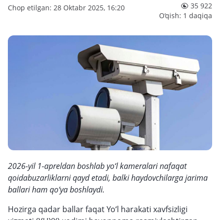
35 922
Chop etilgan: 28 Oktabr 2025, 16:20
O‘qish: 1 daqiqa
2026-yil 1-apreldan boshlab yo‘l kameralari nafaqat
qoidabuzarliklarni qayd etadi, balki haydovchilarga jarima
ballari ham qo‘ya boshlaydi.
Hozirga qadar ballar faqat Yo‘l harakati xavfsizligi