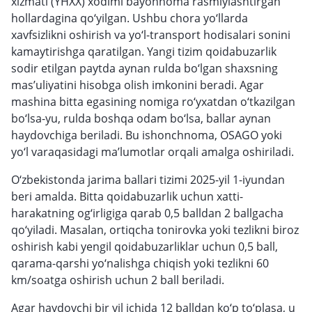
xizmati (YHXX) xodimi bayonnoma rasmiylashtirgan
hollardagina qo‘yilgan. Ushbu chora yo‘llarda
xavfsizlikni oshirish va yo‘l-transport hodisalari sonini
kamaytirishga qaratilgan. Yangi tizim qoidabuzarlik
sodir etilgan paytda aynan rulda bo‘lgan shaxsning
mas’uliyatini hisobga olish imkonini beradi. Agar
mashina bitta egasining nomiga ro‘yxatdan o‘tkazilgan
bo‘lsa-yu, rulda boshqa odam bo‘lsa, ballar aynan
haydovchiga beriladi. Bu ishonchnoma, OSAGO yoki
yo‘l varaqasidagi ma’lumotlar orqali amalga oshiriladi.
O‘zbekistonda jarima ballari tizimi 2025-yil 1-iyundan
beri amalda. Bitta qoidabuzarlik uchun xatti-
harakatning og‘irligiga qarab 0,5 balldan 2 ballgacha
qo‘yiladi. Masalan, ortiqcha tonirovka yoki tezlikni biroz
oshirish kabi yengil qoidabuzarliklar uchun 0,5 ball,
qarama-qarshi yo‘nalishga chiqish yoki tezlikni 60
km/soatga oshirish uchun 2 ball beriladi.
Agar haydovchi bir yil ichida 12 balldan ko‘p to‘plasa, u