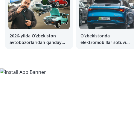
2026-yilda O‘zbekiston
O‘zbekistonda
avtobozorlaridan qanday
elektromobillar sotuvi
avtomobillar yo‘qolishi
bo‘yicha rekord o‘rnatildi
mumkin?