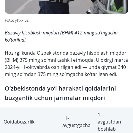
Foto: yhxx.uz
Bazaviy hisoblash miqdori (BHM) 412 ming so‘mgacha
ko‘tariladi.
Hozirgi kunda O‘zbekistonda bazaviy hisoblash miqdori
(BHM) 375 ming so‘mni tashkil etmoqda. U oxirgi marta
2024-yil 1-oktyabrda oshirilgan edi — unda qiymat 340
ming so‘mdan 375 ming so‘mgacha ko‘tarilgan edi.
O‘zbekistonda yo‘l harakati qoidalarini
buzganlik uchun jarimalar miqdori
1-
1-
Qoidabuzarlik
avgustdan
avgustgacha
boshlab