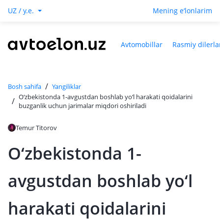
UZ / y.e.
Mening e‘lonlarim
Avtomobillar
Rasmiy dilerla
/
Bosh sahifa
Yangiliklar
O‘zbekistonda 1-avgustdan boshlab yo‘l harakati qoidalarini
/
buzganlik uchun jarimalar miqdori oshiriladi
Temur Titorov
O‘zbekistonda 1-
avgustdan boshlab yo‘l
harakati qoidalarini