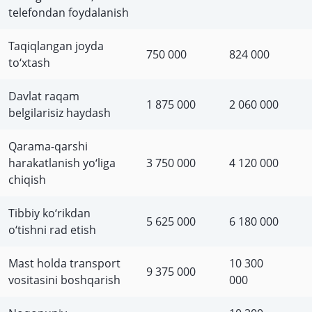
telefondan foydalanish
Taqiqlangan joyda
750 000
824 000
to‘xtash
Davlat raqam
1 875 000
2 060 000
belgilarisiz haydash
Qarama-qarshi
harakatlanish yo‘liga
3 750 000
4 120 000
chiqish
Tibbiy ko‘rikdan
5 625 000
6 180 000
o‘tishni rad etish
Mast holda transport
10 300
9 375 000
vositasini boshqarish
000