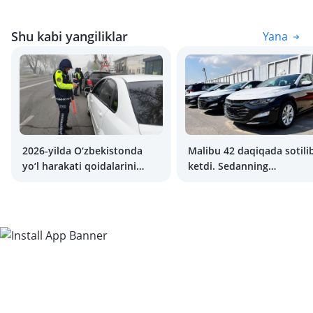
Shu kabi yangiliklar
Yana
2026-yilda O‘zbekistonda
Malibu 42 daqiqada sotili
yo‘l harakati qoidalarini
ketdi. Sedanning
buzganlik uchun barcha
mashhurligiga sabab nima
jarimalar to‘g‘risida