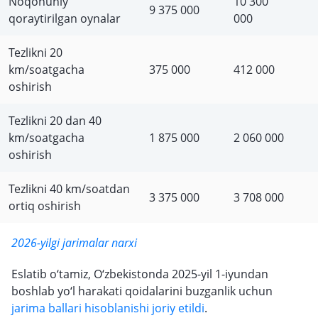
Noqonuniy
10 300
9 375 000
qoraytirilgan oynalar
000
Tezlikni 20
km/soatgacha
375 000
412 000
oshirish
Tezlikni 20 dan 40
km/soatgacha
1 875 000
2 060 000
oshirish
Tezlikni 40 km/soatdan
3 375 000
3 708 000
ortiq oshirish
2026-yilgi jarimalar narxi
Eslatib o‘tamiz, O‘zbekistonda 2025-yil 1-iyundan
boshlab yo‘l harakati qoidalarini buzganlik uchun
jarima ballari hisoblanishi joriy etildi
.