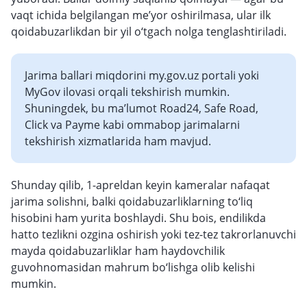
vaqt ichida belgilangan me’yor oshirilmasa, ular ilk
qoidabuzarlikdan bir yil o‘tgach nolga tenglashtiriladi.
Jarima ballari miqdorini my.gov.uz portali yoki
MyGov ilovasi orqali tekshirish mumkin.
Shuningdek, bu ma’lumot Road24, Safe Road,
Click va Payme kabi ommabop jarimalarni
tekshirish xizmatlarida ham mavjud.
Shunday qilib, 1-apreldan keyin kameralar nafaqat
jarima solishni, balki qoidabuzarliklarning to‘liq
hisobini ham yurita boshlaydi. Shu bois, endilikda
hatto tezlikni ozgina oshirish yoki tez-tez takrorlanuvchi
mayda qoidabuzarliklar ham haydovchilik
guvohnomasidan mahrum bo‘lishga olib kelishi
mumkin.