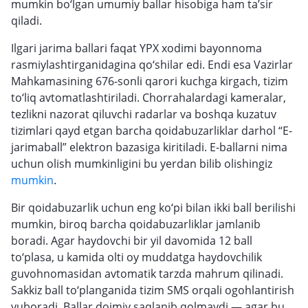
mumkin bo‘lgan umumiy ballar hisobiga ham ta’sir
qiladi.
Ilgari jarima ballari faqat YPX xodimi bayonnoma
rasmiylashtirganidagina qo‘shilar edi. Endi esa Vazirlar
Mahkamasining 676-sonli qarori kuchga kirgach, tizim
to‘liq avtomatlashtiriladi. Chorrahalardagi kameralar,
tezlikni nazorat qiluvchi radarlar va boshqa kuzatuv
tizimlari qayd etgan barcha qoidabuzarliklar darhol “E-
jarimaball” elektron bazasiga kiritiladi. E-ballarni nima
uchun olish mumkinligini bu yerdan bilib olishingiz
mumkin
.
Bir qoidabuzarlik uchun eng ko‘pi bilan ikki ball berilishi
mumkin, biroq barcha qoidabuzarliklar jamlanib
boradi. Agar haydovchi bir yil davomida 12 ball
to‘plasa, u kamida olti oy muddatga haydovchilik
guvohnomasidan avtomatik tarzda mahrum qilinadi.
Sakkiz ball to‘planganida tizim SMS orqali ogohlantirish
yuboradi. Ballar doimiy saqlanib qolmaydi — agar bu