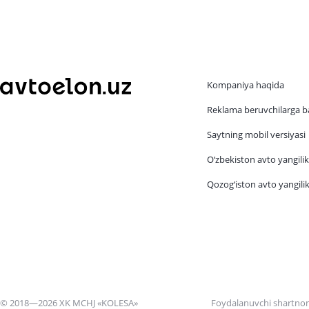
Kompaniya haqida
Reklama beruvchilarga b
Saytning mobil versiyasi
O‘zbekiston avto yangilik
Qozog‘iston avto yangilik
© 2018—2026 XK MCHJ «KOLESA»
Foydalanuvchi shartno