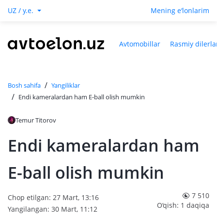
UZ / y.e.
Mening e‘lonlarim
Avtomobillar
Rasmiy dilerla
/
Bosh sahifa
Yangiliklar
/
Endi kameralardan ham E-ball olish mumkin
Temur Titorov
Endi kameralardan ham
E-ball olish mumkin
7 510
Chop etilgan: 27 Mart, 13:16
O‘qish: 1 daqiqa
Yangilangan: 30 Mart, 11:12