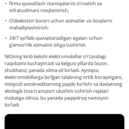
firma quvvatlash stansiyalarini o‘rnatish va
infratuzilmani rivojlantirish;
O‘zbekiston bozori uchun xizmatlar va ilovalarni
mahalliylashtirish;
24/7 qo‘llab-quvvatlanadigan egalari uchun
g‘amxo‘rlik xizmatini ishga tushirish.
NIOning kirib kelishi elektromobillar o‘rtasidagi
raqobatni kuchaytiradi va kelgusi yillarda bozor,
shubhasiz, yanada xilma-xil bo‘ladi. Ayniqsa,
elektromobillarga bo‘lgan talabning ortib borayotgani,
imtiyozli avtokreditlarning paydo bo‘lishi va davlatning
ekologik toza transport ulushini oshirish rejalari
inobatga olinsa, bu yanada yaqqolroq namoyon
bo‘ladi.