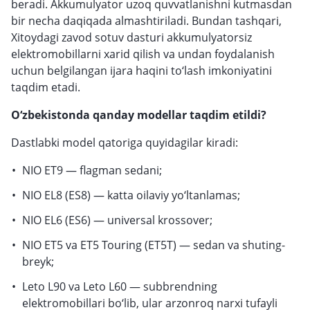
beradi. Akkumulyator uzoq quvvatlanishni kutmasdan
bir necha daqiqada almashtiriladi. Bundan tashqari,
Xitoydagi zavod sotuv dasturi akkumulyatorsiz
elektromobillarni xarid qilish va undan foydalanish
uchun belgilangan ijara haqini to‘lash imkoniyatini
taqdim etadi.
O‘zbekistonda qanday modellar taqdim etildi?
Dastlabki model qatoriga quyidagilar kiradi:
NIO ET9 — flagman sedani;
NIO EL8 (ES8) — katta oilaviy yo‘ltanlamas;
NIO EL6 (ES6) — universal krossover;
NIO ET5 va ET5 Touring (ET5T) — sedan va shuting-
breyk;
Leto L90 va Leto L60 — subbrendning
elektromobillari bo‘lib, ular arzonroq narxi tufayli