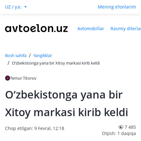
UZ / y.e.
Mening e‘lonlarim
Avtomobillar
Rasmiy dilerla
/
Bosh sahifa
Yangiliklar
/
O‘zbekistonga yana bir Xitoy markasi kirib keldi
Temur Titorov
O‘zbekistonga yana bir
Xitoy markasi kirib keldi
7 485
Chop etilgan: 9 Fevral, 12:18
O‘qish: 1 daqiqa