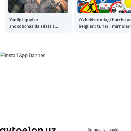
Yoqilg‘i quyish
O‘zbekistondagi barcha yo
shoxobchasida sifatsiz
belgilari: turlari, ma’nolari
benzin quyilgan bo‘lsa nima
va izohlar
qilish kerak?
Kompaniya haqida