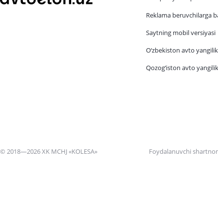
Reklama beruvchilarga b
Saytning mobil versiyasi
O‘zbekiston avto yangilik
Qozog‘iston avto yangilik
© 2018—2026 XK MCHJ «KOLESA»
Foydalanuvchi shartno