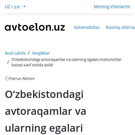
UZ / y.e.
Mening e‘lonlarim
Avtomobillar
Rasmiy dilerla
/
Bosh sahifa
Yangiliklar
O‘zbekistondagi avtoraqamlar va ularning egalari ma’lumotlar
/
bazasi xavf ostida qoldi
Farrux Alimov
O‘zbekistondagi
avtoraqamlar va
ularning egalari