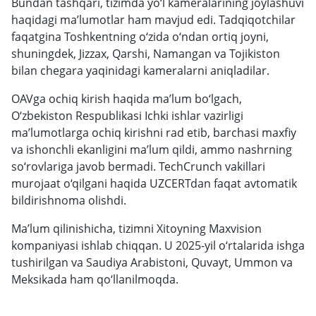
Bundan tashqari, tizimda yo‘l kameralarining joylashuvi
haqidagi ma’lumotlar ham mavjud edi. Tadqiqotchilar
faqatgina Toshkentning o‘zida o‘ndan ortiq joyni,
shuningdek, Jizzax, Qarshi, Namangan va Tojikiston
bilan chegara yaqinidagi kameralarni aniqladilar.
OAVga ochiq kirish haqida ma’lum bo‘lgach,
O‘zbekiston Respublikasi Ichki ishlar vazirligi
ma’lumotlarga ochiq kirishni rad etib, barchasi maxfiy
va ishonchli ekanligini ma’lum qildi, ammo nashrning
so‘rovlariga javob bermadi. TechCrunch vakillari
murojaat o‘qilgani haqida UZCERTdan faqat avtomatik
bildirishnoma olishdi.
Ma’lum qilinishicha, tizimni Xitoyning Maxvision
kompaniyasi ishlab chiqqan. U 2025-yil o‘rtalarida ishga
tushirilgan va Saudiya Arabistoni, Quvayt, Ummon va
Meksikada ham qo‘llanilmoqda.