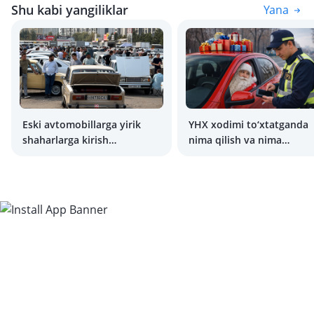
Shu kabi yangiliklar
Yana
Eski avtomobillarga yirik
YHX xodimi to‘xtatganda
shaharlarga kirish
nima qilish va nima
taqiqlanadi
qilmaslik kerakligi