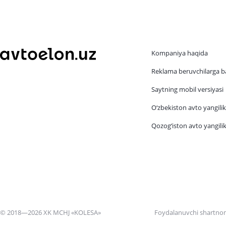
Kompaniya haqida
Reklama beruvchilarga b
Saytning mobil versiyasi
O‘zbekiston avto yangilik
Qozog‘iston avto yangilik
© 2018—2026 XK MCHJ «KOLESA»
Foydalanuvchi shartno