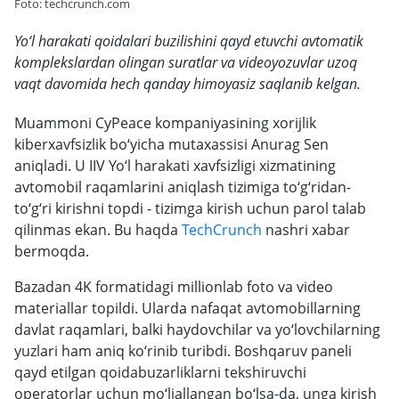
Foto: techcrunch.com
Yo‘l harakati qoidalari buzilishini qayd etuvchi avtomatik
komplekslardan olingan suratlar va videoyozuvlar uzoq
vaqt davomida hech qanday himoyasiz saqlanib kelgan.
Muammoni CyPeace kompaniyasining xorijlik
kiberxavfsizlik bo‘yicha mutaxassisi Anurag Sen
aniqladi. U IIV Yo‘l harakati xavfsizligi xizmatining
avtomobil raqamlarini aniqlash tizimiga to‘g‘ridan-
to‘g‘ri kirishni topdi - tizimga kirish uchun parol talab
qilinmas ekan. Bu haqda
TechCrunch
nashri xabar
bermoqda.
Bazadan 4K formatidagi millionlab foto va video
materiallar topildi. Ularda nafaqat avtomobillarning
davlat raqamlari, balki haydovchilar va yo‘lovchilarning
yuzlari ham aniq ko‘rinib turibdi. Boshqaruv paneli
qayd etilgan qoidabuzarliklarni tekshiruvchi
operatorlar uchun mo‘ljallangan bo‘lsa-da, unga kirish