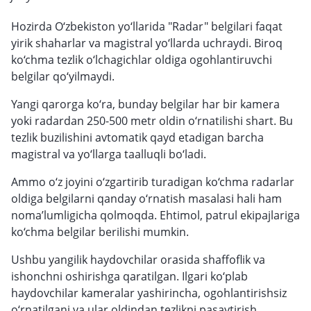
Hozirda O‘zbekiston yo‘llarida "Radar" belgilari faqat
yirik shaharlar va magistral yo‘llarda uchraydi. Biroq
ko‘chma tezlik o‘lchagichlar oldiga ogohlantiruvchi
belgilar qo‘yilmaydi.
Yangi qarorga ko‘ra, bunday belgilar har bir kamera
yoki radardan 250-500 metr oldin o‘rnatilishi shart. Bu
tezlik buzilishini avtomatik qayd etadigan barcha
magistral va yo‘llarga taalluqli bo‘ladi.
Ammo o‘z joyini o‘zgartirib turadigan ko‘chma radarlar
oldiga belgilarni qanday o‘rnatish masalasi hali ham
noma’lumligicha qolmoqda. Ehtimol, patrul ekipajlariga
ko‘chma belgilar berilishi mumkin.
Ushbu yangilik haydovchilar orasida shaffoflik va
ishonchni oshirishga qaratilgan. Ilgari ko‘plab
haydovchilar kameralar yashirincha, ogohlantirishsiz
o‘rnatilgani va ular oldindan tezlikni pasaytirish