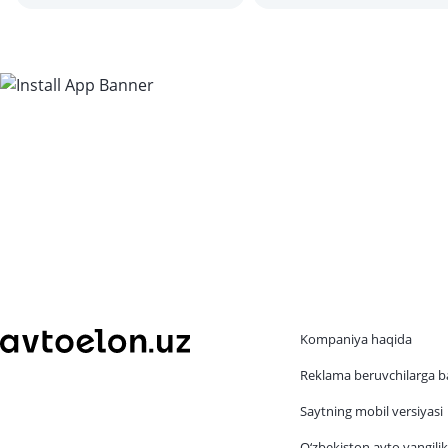
mumkin?
Kompaniya haqida
Reklama beruvchilarga b
Saytning mobil versiyasi
O‘zbekiston avto yangilik