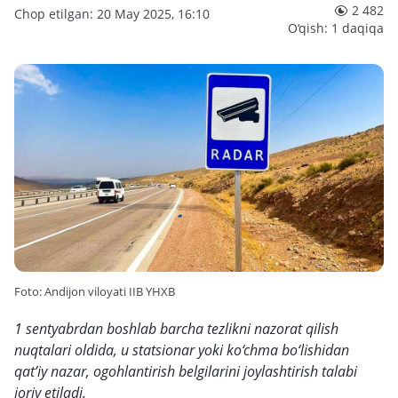
2 482
Chop etilgan: 20 May 2025, 16:10
O‘qish: 1 daqiqa
Foto: Andijon viloyati IIB YHXB
1 sentyabrdan boshlab barcha tezlikni nazorat qilish
nuqtalari oldida, u statsionar yoki ko‘chma bo‘lishidan
qat’iy nazar, ogohlantirish belgilarini joylashtirish talabi
joriy etiladi.