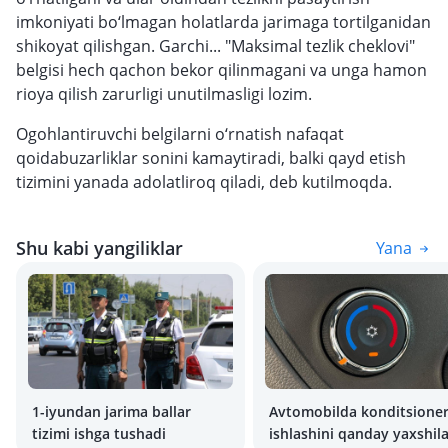
imkoniyati bo‘lmagan holatlarda jarimaga tortilganidan
shikoyat qilishgan. Garchi... "Maksimal tezlik cheklovi"
belgisi hech qachon bekor qilinmagani va unga hamon
rioya qilish zarurligi unutilmasligi lozim.
Ogohlantiruvchi belgilarni o‘rnatish nafaqat
qoidabuzarliklar sonini kamaytiradi, balki qayd etish
tizimini yanada adolatliroq qiladi, deb kutilmoqda.
Shu kabi yangiliklar
Yana
1-iyundan jarima ballar
Avtomobilda konditsione
tizimi ishga tushadi
ishlashini qanday yaxshil