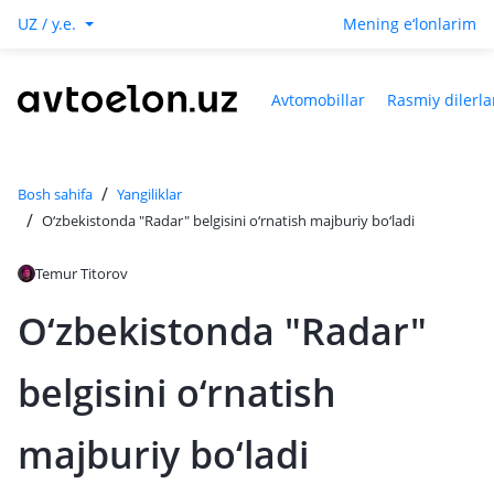
UZ / y.e.
Mening e‘lonlarim
Avtomobillar
Rasmiy dilerla
/
Bosh sahifa
Yangiliklar
/
O‘zbekistonda "Radar" belgisini o‘rnatish majburiy bo‘ladi
Temur Titorov
O‘zbekistonda "Radar"
belgisini o‘rnatish
majburiy bo‘ladi