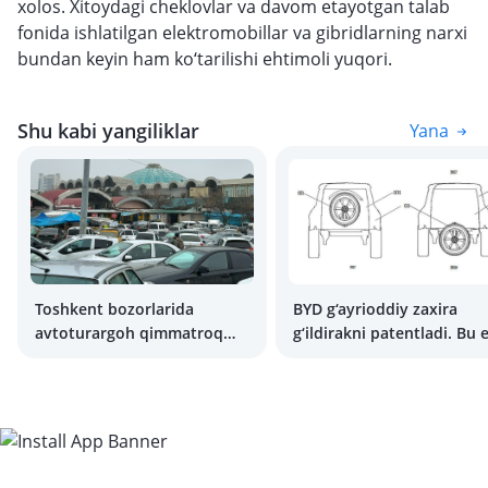
xolos. Xitoydagi cheklovlar va davom etayotgan talab
fonida ishlatilgan elektromobillar va gibridlarning narxi
bundan keyin ham ko‘tarilishi ehtimoli yuqori.
Shu kabi yangiliklar
Yana
Toshkent bozorlarida
BYD g‘ayrioddiy zaxira
avtoturargoh qimmatroq
g‘ildirakni patentladi. Bu 
bo‘lishi mumkin
suzish uchun parrak
vazifasini ham bajaradi