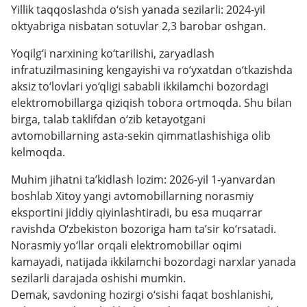
Yillik taqqoslashda o‘sish yanada sezilarli: 2024-yil
oktyabriga nisbatan sotuvlar 2,3 barobar oshgan.
Yoqilg‘i narxining ko‘tarilishi, zaryadlash
infratuzilmasining kengayishi va ro‘yxatdan o‘tkazishda
aksiz to‘lovlari yo‘qligi sababli ikkilamchi bozordagi
elektromobillarga qiziqish tobora ortmoqda. Shu bilan
birga, talab taklifdan o‘zib ketayotgani
avtomobillarning asta-sekin qimmatlashishiga olib
kelmoqda.
Muhim jihatni ta’kidlash lozim: 2026-yil 1-yanvardan
boshlab Xitoy yangi avtomobillarning norasmiy
eksportini jiddiy qiyinlashtiradi, bu esa muqarrar
ravishda O‘zbekiston bozoriga ham ta’sir ko‘rsatadi.
Norasmiy yo‘llar orqali elektromobillar oqimi
kamayadi, natijada ikkilamchi bozordagi narxlar yanada
sezilarli darajada oshishi mumkin.
Demak, savdoning hozirgi o‘sishi faqat boshlanishi,