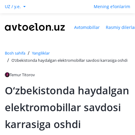
UZ / y.e.
Mening e‘lonlarim
Avtomobillar
Rasmiy dilerla
/
Bosh sahifa
Yangiliklar
/
O‘zbekistonda haydalgan elektromobillar savdosi karrasiga oshdi
Temur Titorov
O‘zbekistonda haydalgan
elektromobillar savdosi
karrasiga oshdi