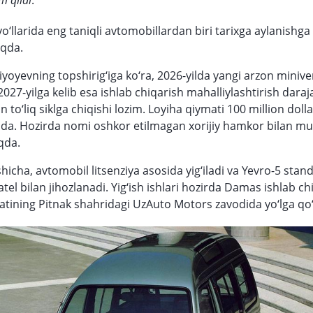
m qildi
.
o‘llarida eng taniqli avtomobillardan biri tarixga aylanishga
qda.
yoyevning topshirig‘iga ko‘ra, 2026-yilda yangi arzon miniven
027-yilga kelib esa ishlab chiqarish mahalliylashtirish dara
an to‘liq siklga chiqishi lozim. Loyiha qiymati 100 million doll
a. Hozirda nomi oshkor etilmagan xorijiy hamkor bilan mu
qda.
hicha, avtomobil litsenziya asosida yig‘iladi va Yevro-5 stan
atel bilan jihozlanadi. Yig‘ish ishlari hozirda Damas ishlab c
atining Pitnak shahridagi UzAuto Motors zavodida yo‘lga qo‘y