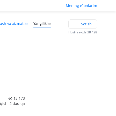
Mening e‘lonlarim
lash va xizmatlar
Yangiliklar
Sotish
Hozir saytda 38 428
13 173
‘qish: 2 daqiqa