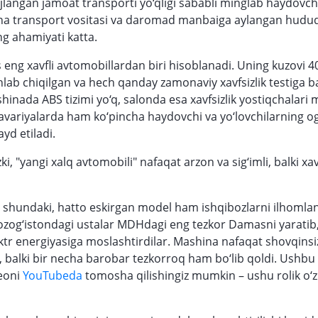
ojlangan jamoat transporti yo‘qligi sababli minglab haydovc
ona transport vositasi va daromad manbaiga aylangan hudu
g ahamiyati katta.
eng xavfli avtomobillardan biri hisoblanadi. Uning kuzovi 40
shlab chiqilgan va hech qanday zamonaviy xavfsizlik testiga 
hinada ABS tizimi yo‘q, salonda esa xavfsizlik yostiqchalari
 avariyalarda ham ko‘pincha haydovchi va yo‘lovchilarning og
ayd etiladi.
i, "yangi xalq avtomobili" nafaqat arzon va sig‘imli, balki xa
 shundaki, hatto eskirgan model ham ishqibozlarni ilhomlan
zog‘istondagi ustalar MDHdagi eng tezkor Damasni yaratib,
ktr energiyasiga moslashtirdilar. Mashina nafaqat shovqinsi
 balki bir necha barobar tezkorroq ham bo‘lib qoldi. Ushbu 
eoni
YouTubeda
tomosha qilishingiz mumkin – ushu rolik o‘zb