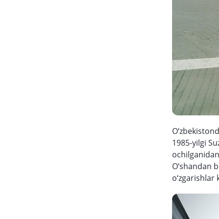
O‘zbekistond
1985-yilgi S
ochilganidan 
O‘shandan ber
o‘zgarishlar ki