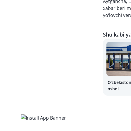
Aytgancha, L
xabar berilm
yo‘lovchi ver
Shu kabi ya
O‘zbekisto
oshdi