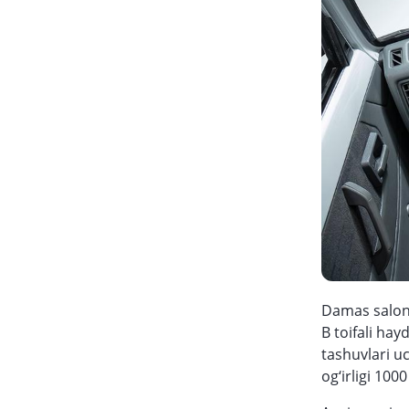
Damas saloni
B toifali hay
tashuvlari u
og‘irligi 10