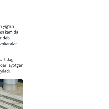
 yig‘ish
jasi kamida
ar deb
zokaralar
dartidagi
hiqarilayotgan
iladi.