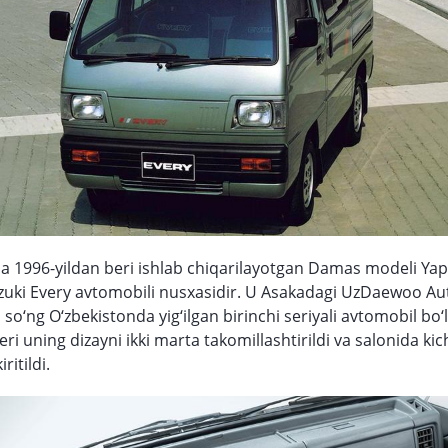
a 1996-yildan beri ishlab chiqarilayotgan Damas modeli Ya
uzuki Every avtomobili nusxasidir. U Asakadagi UzDaewoo Au
so‘ng O‘zbekistonda yig‘ilgan birinchi seriyali avtomobil bo‘l
i uning dizayni ikki marta takomillashtirildi va salonida kic
ritildi.