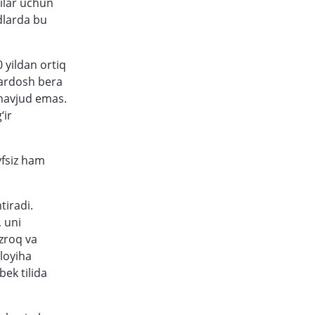
hilar uchun
dlarda bu
 yildan ortiq
bardosh bera
 mavjud emas.
‘ir
vfsiz ham
tiradi.
 uni
zroq va
loyiha
ek tilida