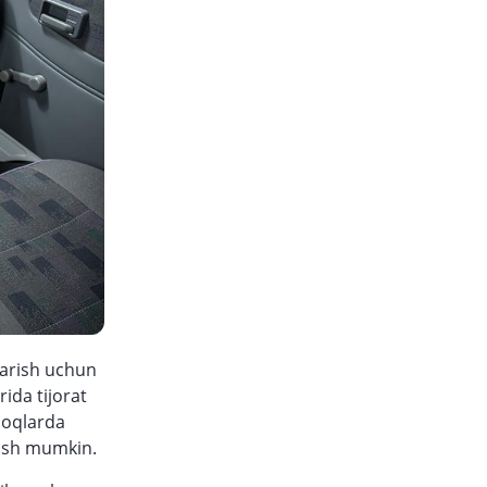
qarish uchun
rida tijorat
moqlarda
lish mumkin.