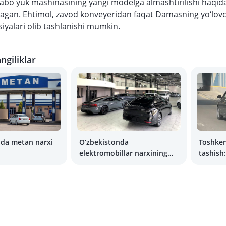
abo yuk mashinasining yangi modelga almashtirilishi haqid
agan. Ehtimol, zavod konveyeridan faqat Damasning yo‘lovc
siyalari olib tashlanishi mumkin.
ngiliklar
nda metan narxi
O‘zbekistonda
Toshken
elektromobillar narxining
tashish
ko‘tarilishi kutilmoqda
arava b