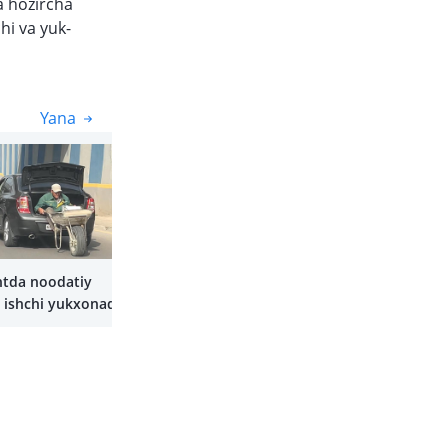
a hozircha
hi va yuk-
Yana
Yana
tda noodatiy
: ishchi yukxonada
ilan ketayotgandi