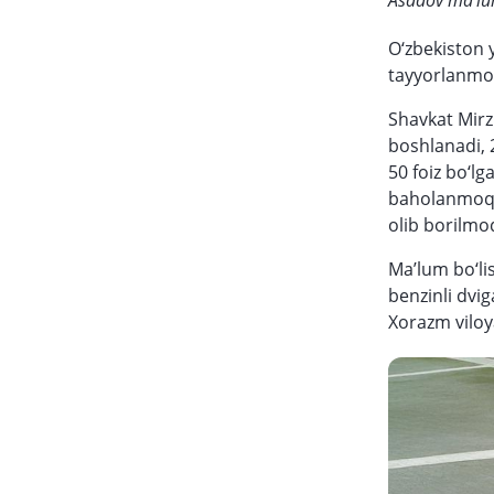
Asadov ma’lu
O‘zbekiston y
tayyorlanmo
Shavkat Mirzi
boshlanadi, 2
50 foiz bo‘lg
baholanmoqd
olib borilmo
Ma’lum bo‘lis
benzinli dvig
Xorazm viloy