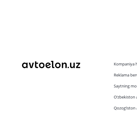
Kompaniya 
Reklama beru
Saytning mob
O‘zbekiston a
Qozog‘iston a