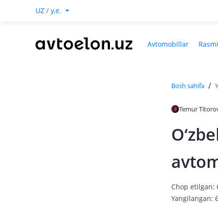
UZ / y.e.
Avtomobillar
Rasmi
/
Bosh sahifa
Y
Temur Titoro
O‘zbe
avtom
Chop etilgan: 
Yangilangan: 