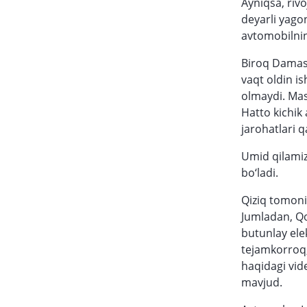
Ayniqsa, riv
deyarli yag
avtomobilnin
Biroq Damas 
vaqt oldin i
olmaydi. Mas
Hatto kichik
jarohatlari q
Umid qilamizk
bo‘ladi.
Qiziq tomoni
Jumladan, Qo
butunlay ele
tejamkorroq,
haqidagi vid
mavjud.