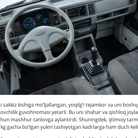
 sakkiz kishiga mo‘ljallangan, yoqilg‘i tejamkor va uni bosh
dovchilik guvohnomasi yetarli. Bu uni shahar va qishloq joyla
chun mashhur tanlovga aylantirdi. Shuningdek, ijtimoiy tar
00 kg gacha bo‘lgan yukni tashiyotgan kadrlarga ham duch ke