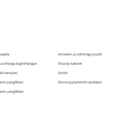
haqida
Avtoelon.uz adminiga yozish
vchilarga bag‘ishlangan
Shaxsiy kabinet
il versiyasi
Sotish
vto yangiliklari
E‘lonni joylashtirish qoidalari
vto yangiliklari