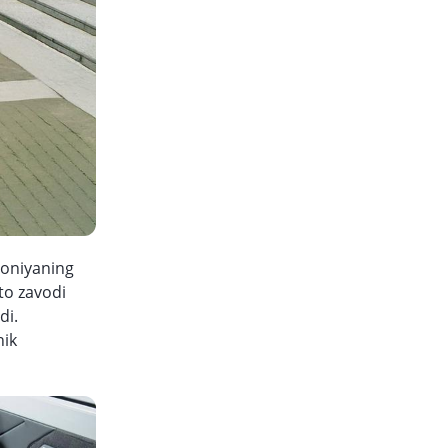
poniyaning
to zavodi
di.
hik