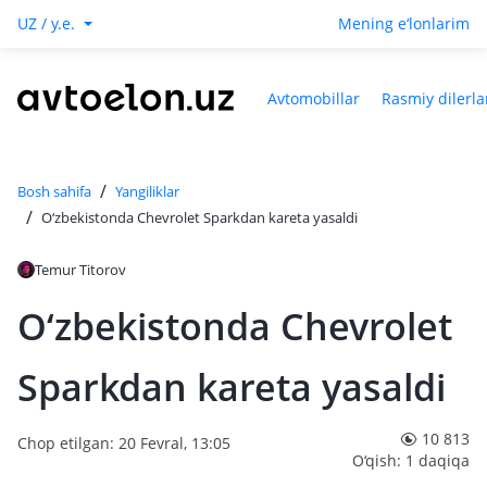
UZ / y.e.
Mening e‘lonlarim
Avtomobillar
Rasmiy dilerla
/
Bosh sahifa
Yangiliklar
/
O‘zbekistonda Chevrolet Sparkdan kareta yasaldi
Temur Titorov
O‘zbekistonda Chevrolet
Sparkdan kareta yasaldi
10 813
Chop etilgan: 20 Fevral, 13:05
O‘qish: 1 daqiqa