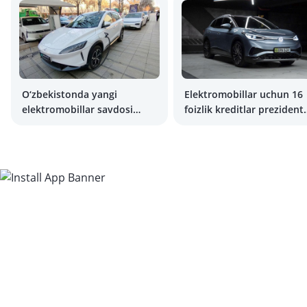
O‘zbekistonda yangi
Elektromobillar uchun 16
elektromobillar savdosi
foizlik kreditlar prezident
deyarli ikki baravar oshdi
tomonidan ma’qullandi