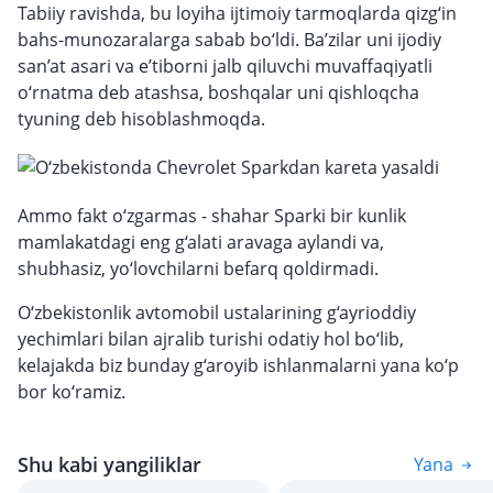
Tabiiy ravishda, bu loyiha ijtimoiy tarmoqlarda qizg‘in
bahs-munozaralarga sabab bo‘ldi. Ba’zilar uni ijodiy
san’at asari va e’tiborni jalb qiluvchi muvaffaqiyatli
o‘rnatma deb atashsa, boshqalar uni qishloqcha
tyuning deb hisoblashmoqda.
Ammo fakt o‘zgarmas - shahar Sparki bir kunlik
mamlakatdagi eng g‘alati aravaga aylandi va,
shubhasiz, yo‘lovchilarni befarq qoldirmadi.
O‘zbekistonlik avtomobil ustalarining g‘ayrioddiy
yechimlari bilan ajralib turishi odatiy hol bo‘lib,
kelajakda biz bunday g‘aroyib ishlanmalarni yana ko‘p
bor ko‘ramiz.
Shu kabi yangiliklar
Yana