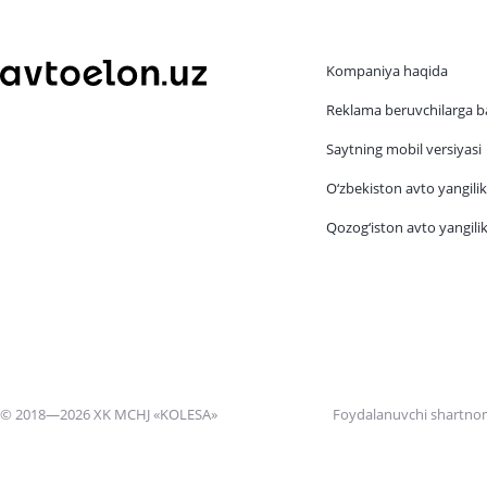
Kompaniya haqida
Reklama beruvchilarga b
Saytning mobil versiyasi
O‘zbekiston avto yangilik
Qozog‘iston avto yangilik
© 2018—2026 XK MCHJ «KOLESA»
Foydalanuvchi shartno