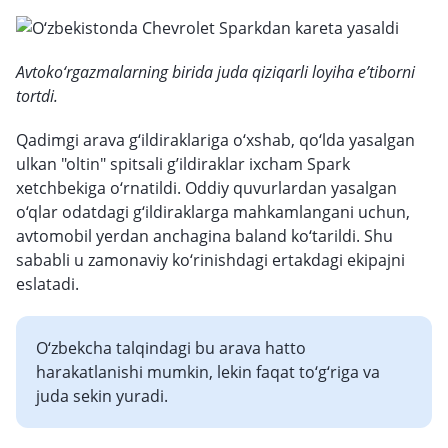
Avtoko‘rgazmalarning birida juda qiziqarli loyiha e’tiborni
tortdi.
Qadimgi arava g‘ildiraklariga o‘xshab, qo‘lda yasalgan
ulkan "oltin" spitsali g’ildiraklar ixcham Spark
xetchbekiga o‘rnatildi. Oddiy quvurlardan yasalgan
o‘qlar odatdagi g‘ildiraklarga mahkamlangani uchun,
avtomobil yerdan anchagina baland ko‘tarildi. Shu
sababli u zamonaviy ko‘rinishdagi ertakdagi ekipajni
eslatadi.
O‘zbekcha talqindagi bu arava hatto
harakatlanishi mumkin, lekin faqat to‘g‘riga va
juda sekin yuradi.