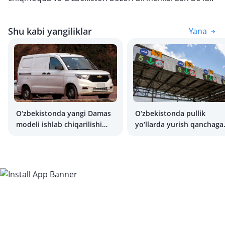
Shu kabi yangiliklar
Yana
O‘zbekistonda yangi Damas
O‘zbekistonda pullik
modeli ishlab chiqarilishi
yo‘llarda yurish qanchaga
rejalashtirilmoqda
tushadi?