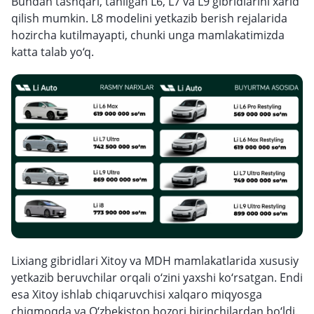
Bundan tashqari, tanilgan L6, L7 va L9 gibridlarini xarid
qilish mumkin. L8 modelini yetkazib berish rejalarida
hozircha kutilmayapti, chunki unga mamlakatimizda
katta talab yo‘q.
Lixiang gibridlari Xitoy va MDH mamlakatlarida xususiy
yetkazib beruvchilar orqali o‘zini yaxshi ko‘rsatgan. Endi
esa Xitoy ishlab chiqaruvchisi xalqaro miqyosga
chiqmoqda va O‘zbekiston bozori birinchilardan bo‘ldi.