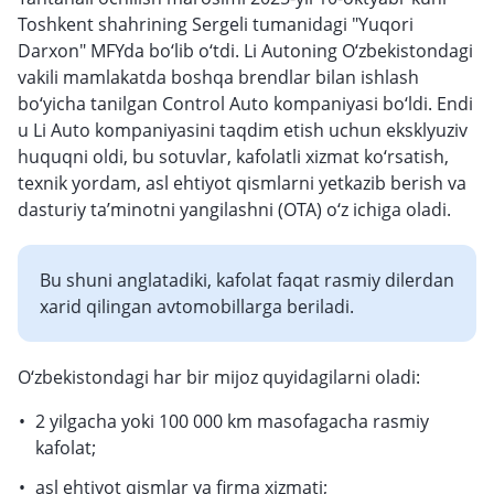
Toshkent shahrining Sergeli tumanidagi "Yuqori
Darxon" MFYda bo‘lib o‘tdi. Li Autoning O‘zbekistondagi
vakili mamlakatda boshqa brendlar bilan ishlash
bo‘yicha tanilgan Control Auto kompaniyasi bo‘ldi. Endi
u Li Auto kompaniyasini taqdim etish uchun eksklyuziv
huquqni oldi, bu sotuvlar, kafolatli xizmat ko‘rsatish,
texnik yordam, asl ehtiyot qismlarni yetkazib berish va
dasturiy ta’minotni yangilashni (OTA) o‘z ichiga oladi.
Bu shuni anglatadiki, kafolat faqat rasmiy dilerdan
xarid qilingan avtomobillarga beriladi.
O‘zbekistondagi har bir mijoz quyidagilarni oladi:
2 yilgacha yoki 100 000 km masofagacha rasmiy
kafolat;
asl ehtiyot qismlar va firma xizmati;