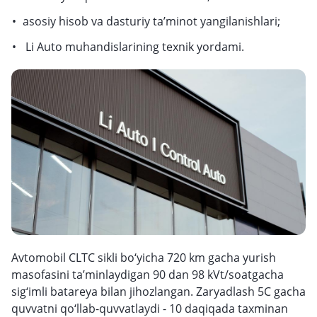
asosiy hisob va dasturiy ta’minot yangilanishlari;
Li Auto muhandislarining texnik yordami.
Avtomobil CLTC sikli bo‘yicha 720 km gacha yurish
masofasini ta’minlaydigan 90 dan 98 kVt/soatgacha
sig‘imli batareya bilan jihozlangan. Zaryadlash 5C gacha
quvvatni qo‘llab-quvvatlaydi - 10 daqiqada taxminan