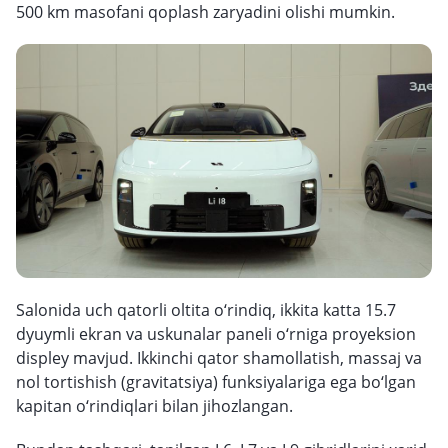
500 km masofani qoplash zaryadini olishi mumkin.
Salonida uch qatorli oltita o‘rindiq, ikkita katta 15.7
dyuymli ekran va uskunalar paneli o‘rniga proyeksion
displey mavjud. Ikkinchi qator shamollatish, massaj va
nol tortishish (gravitatsiya) funksiyalariga ega bo‘lgan
kapitan o‘rindiqlari bilan jihozlangan.