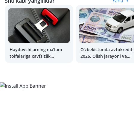
Shu kabi yangiliklar
Yana
Haydovchilarning ma’lum
O‘zbekistonda avtokredit 
toifalariga xavfsizlik
2025. Olish jarayoni va
kamarini taqmaslikka ruxsat
yashirin xavflar haqida
berilishi mumkin
batafsil qo‘llanma