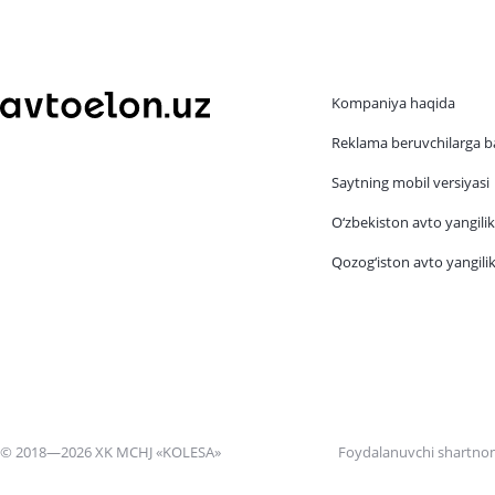
Kompaniya haqida
Reklama beruvchilarga b
Saytning mobil versiyasi
O‘zbekiston avto yangilik
Qozog‘iston avto yangilik
© 2018—2026 XK MCHJ «KOLESA»
Foydalanuvchi shartno