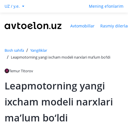
UZ / y.e.
Mening e‘lonlarim
Avtomobillar
Rasmiy dilerla
/
Bosh sahifa
Yangiliklar
/
Leapmotorning yangi ixcham modeli narxlari ma’lum bo‘ldi
Temur Titorov
Leapmotorning yangi
ixcham modeli narxlari
ma’lum bo‘ldi