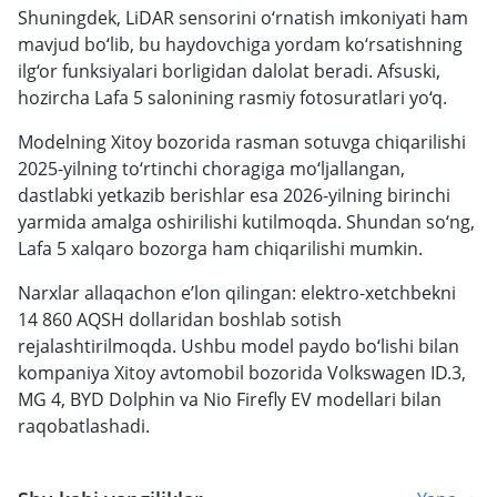
Shuningdek, LiDAR sensorini o‘rnatish imkoniyati ham
mavjud bo‘lib, bu haydovchiga yordam ko‘rsatishning
ilg‘or funksiyalari borligidan dalolat beradi. Afsuski,
hozircha Lafa 5 salonining rasmiy fotosuratlari yo‘q.
Modelning Xitoy bozorida rasman sotuvga chiqarilishi
2025-yilning to‘rtinchi choragiga mo‘ljallangan,
dastlabki yetkazib berishlar esa 2026-yilning birinchi
yarmida amalga oshirilishi kutilmoqda. Shundan so‘ng,
Lafa 5 xalqaro bozorga ham chiqarilishi mumkin.
Narxlar allaqachon e’lon qilingan: elektro-xetchbekni
14 860 AQSH dollaridan boshlab sotish
rejalashtirilmoqda. Ushbu model paydo bo‘lishi bilan
kompaniya Xitoy avtomobil bozorida Volkswagen ID.3,
MG 4, BYD Dolphin va Nio Firefly EV modellari bilan
raqobatlashadi.